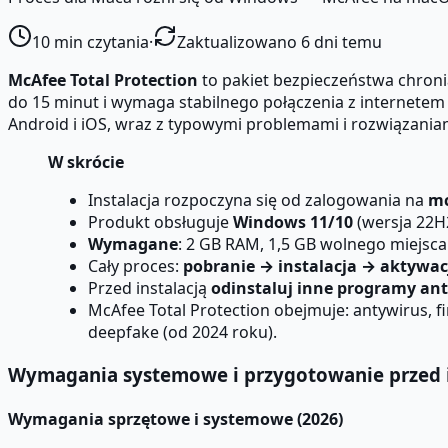
10
min czytania
·
Zaktualizowano 6 dni temu
McAfee Total Protection
to pakiet bezpieczeństwa chron
do 15 minut i wymaga stabilnego połączenia z internetem o
Android i iOS, wraz z typowymi problemami i rozwiązania
W skrócie
Instalacja rozpoczyna się od zalogowania na
mc
Produkt obsługuje
Windows 11/10
(wersja 22H
Wymagane
: 2 GB RAM, 1,5 GB wolnego miejsc
Cały proces:
pobranie → instalacja → aktywa
Przed instalacją
odinstaluj inne programy an
McAfee Total Protection obejmuje: antywirus, f
deepfake (od 2024 roku).
Wymagania systemowe i przygotowanie przed i
Wymagania sprzętowe i systemowe (2026)