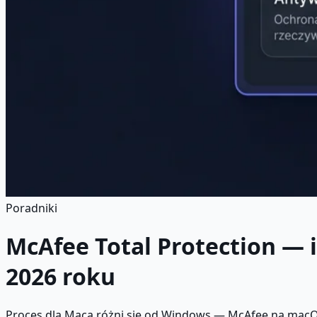
Poradniki
McAfee Total Protection — 
2026 roku
Proces dla Maca różni się od Windows — McAfee na macOS 