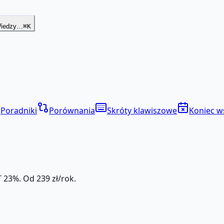
Wiedzy…
⌘K
Poradniki
Porównania
Skróty klawiszowe
Koniec w
 23%. Od 239 zł/rok.