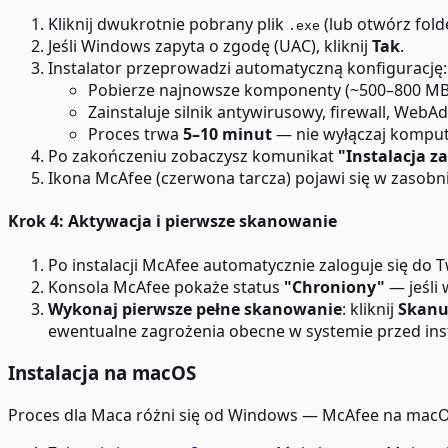
Kliknij dwukrotnie pobrany plik
(lub otwórz fold
.exe
Jeśli Windows zapyta o zgodę (UAC), kliknij
Tak
.
Instalator przeprowadzi automatyczną konfigurację:
Pobierze najnowsze komponenty (~500–800 MB
Zainstaluje silnik antywirusowy, firewall, WebA
Proces trwa
5–10 minut
— nie wyłączaj komput
Po zakończeniu zobaczysz komunikat
"Instalacja 
Ikona McAfee (czerwona tarcza) pojawi się w zasob
Krok 4: Aktywacja i pierwsze skanowanie
Po instalacji McAfee automatycznie zaloguje się do Tw
Konsola McAfee pokaże status
"Chroniony"
— jeśli 
Wykonaj pierwsze pełne skanowanie
: kliknij
Skanu
ewentualne zagrożenia obecne w systemie przed inst
Instalacja na macOS
Proces dla Maca różni się od Windows — McAfee na macOS 