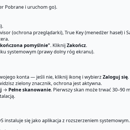
er Pobrane i uruchom go).
).
dvisor (ochrona przeglądarki), True Key (menedżer haseł) i 
era.
zakończona pomyślnie"
. Kliknij
Zakończ
.
niku systemowym (prawy dolny róg ekranu).
ojego konta — jeśli nie, kliknij ikonę i wybierz
Zaloguj się
.
widzisz zielony znacznik, ochrona jest aktywna.
j
→
Pełne skanowanie
. Pierwszy skan może trwać 30–90 mi
alacją.
instaluje się jako aplikacja z rozszerzeniem systemowym.