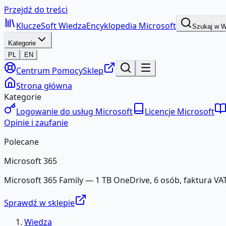
Przejdź do treści
KluczeSoft
Wiedza
Encyklopedia Microsoft
Szukaj w 
Kategorie
PL
EN
Centrum Pomocy
Sklep
Strona główna
Kategorie
Logowanie do usług Microsoft
Licencje Microsoft
Opinie i zaufanie
Polecane
Microsoft 365
Microsoft 365 Family — 1 TB OneDrive, 6 osób, faktura VAT
Sprawdź w sklepie
Wiedza