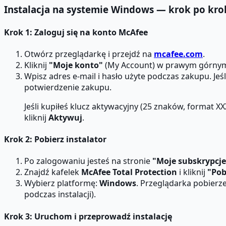
Instalacja na systemie Windows — krok po kro
Krok 1: Zaloguj się na konto McAfee
Otwórz przeglądarkę i przejdź na
mcafee.com
.
Kliknij
"Moje konto"
(My Account) w prawym górny
Wpisz adres e-mail i hasło użyte podczas zakupu. Jeśli
potwierdzenie zakupu.
Jeśli kupiłeś klucz aktywacyjny (25 znaków, format 
kliknij
Aktywuj
.
Krok 2: Pobierz instalator
Po zalogowaniu jesteś na stronie
"Moje subskrypcje
Znajdź kafelek
McAfee Total Protection
i kliknij
"Pob
Wybierz platformę:
Windows
. Przeglądarka pobierze
podczas instalacji).
Krok 3: Uruchom i przeprowadź instalację