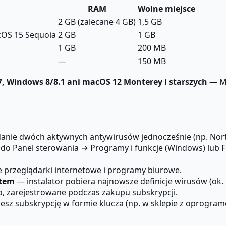
RAM
Wolne miejsce
2 GB (zalecane 4 GB)
1,5 GB
OS 15 Sequoia
2 GB
1 GB
1 GB
200 MB
—
150 MB
7, Windows 8/8.1 ani macOS 12 Monterey i starszych
— Mi
anie dwóch aktywnych antywirusów jednocześnie (np. Norto
 do Panel sterowania → Programy i funkcje (Windows) lub Fi
 przeglądarki internetowe i programy biurowe.
etem
— instalator pobiera najnowsze definicje wirusów (ok.
o, zarejestrowane podczas zakupu subskrypcji.
jesz subskrypcję w formie klucza (np. w sklepie z oprogr