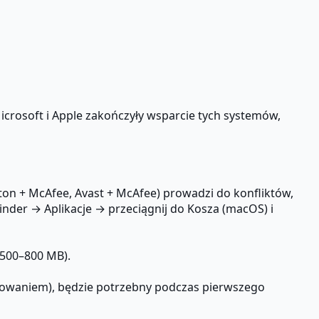
crosoft i Apple zakończyły wsparcie tych systemów,
n + McAfee, Avast + McAfee) prowadzi do konfliktów,
nder → Aplikacje → przeciągnij do Kosza (macOS) i
 500–800 MB).
amowaniem), będzie potrzebny podczas pierwszego