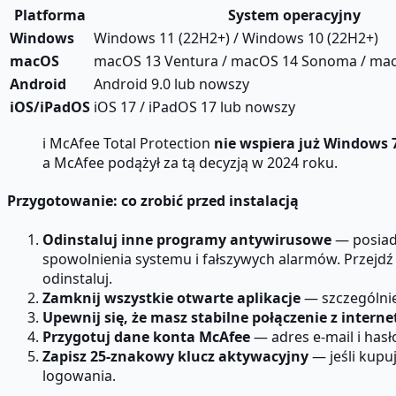
Platforma
System operacyjny
Windows
Windows 11 (22H2+) / Windows 10 (22H2+)
macOS
macOS 13 Ventura / macOS 14 Sonoma / mac
Android
Android 9.0 lub nowszy
iOS/iPadOS
iOS 17 / iPadOS 17 lub nowszy
ℹ️ McAfee Total Protection
nie wspiera już Windows 
a McAfee podążył za tą decyzją w 2024 roku.
Przygotowanie: co zrobić przed instalacją
Odinstaluj inne programy antywirusowe
— posiad
spowolnienia systemu i fałszywych alarmów. Przejdź
odinstaluj.
Zamknij wszystkie otwarte aplikacje
— szczególnie
Upewnij się, że masz stabilne połączenie z intern
Przygotuj dane konta McAfee
— adres e-mail i hasł
Zapisz 25-znakowy klucz aktywacyjny
— jeśli kupu
logowania.