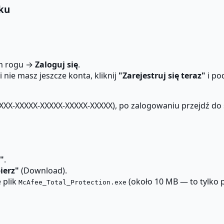
ku
m rogu →
Zaloguj się
.
 nie masz jeszcze konta, kliknij
"Zarejestruj się teraz"
i po
XXXXX-XXXXX-XXXXX-XXXXX-XXXXX), po zalogowaniu przejdź do 
"
.
ierz"
(Download).
 plik
(około 10 MB — to tylko 
McAfee_Total_Protection.exe