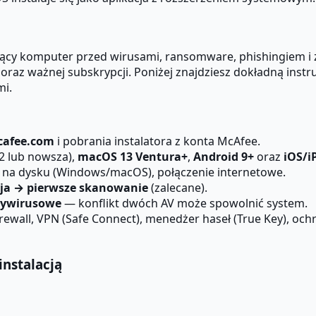
iący komputer przed wirusami, ransomware, phishingiem i
raz ważnej subskrypcji. Poniżej znajdziesz dokładną instru
mi.
afee.com
i pobrania instalatora z konta McAfee.
2 lub nowsza),
macOS 13 Ventura+
,
Android 9+
oraz
iOS/i
a na dysku (Windows/macOS), połączenie internetowe.
cja → pierwsze skanowanie
(zalecane).
tywirusowe
— konflikt dwóch AV może spowolnić system.
irewall, VPN (Safe Connect), menedżer haseł (True Key), oc
nstalacją