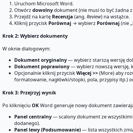
Uruchom Microsoft Word.
Otwórz
dowolny
dokument (nie musi to być żadna z
Przejdź na kartę
Recenzja
(ang.
Review
) na wstążce.
Kliknij przycisk
Porównaj
→ wybierz
Porównaj
(nie 
Krok 2: Wybierz dokumenty
W oknie dialogowym:
Dokument oryginalny
— wybierz starszą wersję dok
Dokument poprawiony
— wybierz nowszą wersję, k
Opcjonalnie kliknij przycisk
Więcej >>
(More) aby roz
formatowanie, nagłówki/stopki, pola, przypisy itp.
Krok 3: Przejrzyj wynik
Po kliknięciu
OK
Word generuje nowy dokument zawierając
Panel centralny
— scalony dokument ze wszystkimi 
dodanego).
Panel lewy (Podsumowanie)
— lista wszystkich zmi