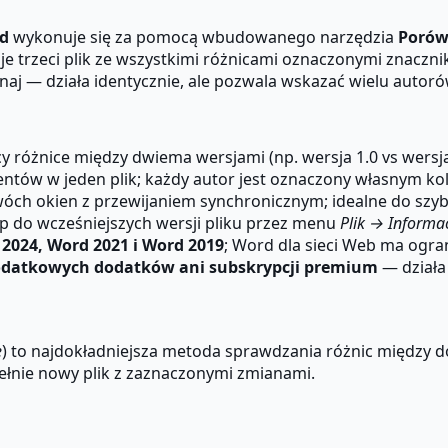
rd
wykonuje się za pomocą wbudowanego narzędzia
Porów
 trzeci plik ze wszystkimi różnicami oznaczonymi znacznik
aj — działa identycznie, ale pozwala wskazać wielu autor
óżnice między dwiema wersjami (np. wersja 1.0 vs wersja 
entów w jeden plik; każdy autor jest oznaczony własnym k
ch okien z przewijaniem synchronicznym; idealne do szyb
 do wcześniejszych wersji pliku przez menu
Plik → Informac
2024, Word 2021 i Word 2019
; Word dla sieci Web ma ogra
datkowych dodatków ani subskrypcji premium
— działa
e
) to najdokładniejsza metoda sprawdzania różnic między d
ełnie nowy plik z zaznaczonymi zmianami.