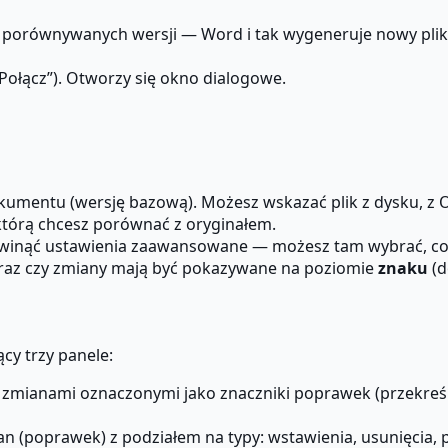
 porównywanych wersji — Word i tak wygeneruje nowy plik
„Połącz”). Otworzy się okno dialogowe.
umentu (wersję bazową). Możesz wskazać plik z dysku, z O
tórą chcesz porównać z oryginałem.
winąć ustawienia zaawansowane — możesz tam wybrać, co
) oraz czy zmiany mają być pokazywane na poziomie
znaku
(d
y trzy panele:
zmianami oznaczonymi jako znaczniki poprawek (przekreśle
an (poprawek) z podziałem na typy: wstawienia, usunięcia,