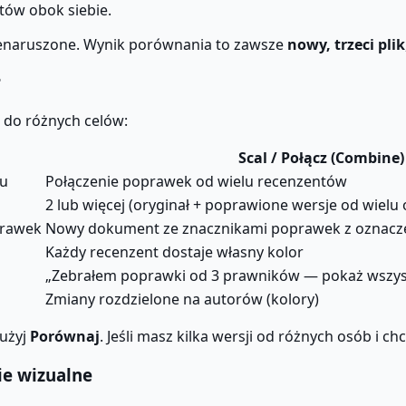
ów obok siebie.
ienaruszone. Wynik porównania to zawsze
nowy, trzeci plik
?
 do różnych celów:
Scal / Połącz
(Combine)
tu
Połączenie poprawek od wielu recenzentów
2 lub więcej (oryginał + poprawione wersje od wielu
prawek
Nowy dokument ze znacznikami poprawek z oznacze
Każdy recenzent dostaje własny kolor
„Zebrałem poprawki od 3 prawników — pokaż wszys
Zmiany rozdzielone na autorów (kolory)
 użyj
Porównaj
. Jeśli masz kilka wersji od różnych osób i c
ie wizualne