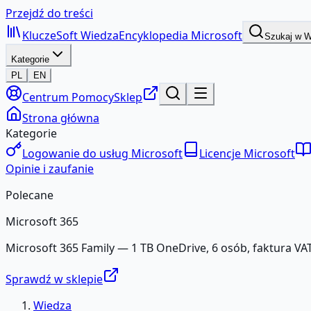
Przejdź do treści
KluczeSoft
Wiedza
Encyklopedia Microsoft
Szukaj w 
Kategorie
PL
EN
Centrum Pomocy
Sklep
Strona główna
Kategorie
Logowanie do usług Microsoft
Licencje Microsoft
Opinie i zaufanie
Polecane
Microsoft 365
Microsoft 365 Family — 1 TB OneDrive, 6 osób, faktura VAT
Sprawdź w sklepie
Wiedza