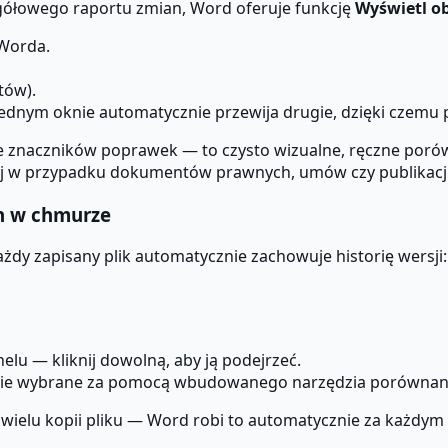
egółowego raportu zmian, Word oferuje funkcję
Wyświetl ob
Worda.
tów).
ednym oknie automatycznie przewija drugie, dzięki czemu
e znaczników poprawek — to czysto wizualne, ręczne porów
wnaj w przypadku dokumentów prawnych, umów czy publikacji
ch w chmurze
ażdy zapisany plik automatycznie zachowuje historię wersji:
elu — kliknij dowolną, aby ją podejrzeć.
e wybrane za pomocą wbudowanego narzędzia porównania
 wielu kopii pliku — Word robi to automatycznie za każdym