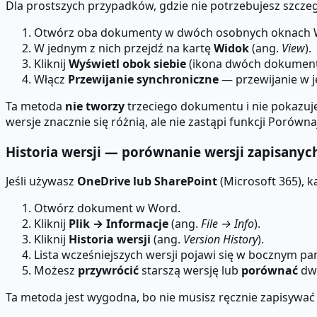
Dla prostszych przypadków, gdzie nie potrzebujesz szcz
Otwórz oba dokumenty w dwóch osobnych oknach 
W jednym z nich przejdź na kartę
Widok
(ang.
View
).
Kliknij
Wyświetl obok siebie
(ikona dwóch dokumen
Włącz
Przewijanie synchroniczne
— przewijanie w j
Ta metoda
nie tworzy
trzeciego dokumentu i nie pokazuj
wersje znacznie się różnią, ale nie zastąpi funkcji Poró
Historia wersji — porównanie wersji zapisany
Jeśli używasz
OneDrive lub SharePoint
(Microsoft 365), k
Otwórz dokument w Word.
Kliknij
Plik → Informacje
(ang.
File → Info
).
Kliknij
Historia wersji
(ang.
Version History
).
Lista wcześniejszych wersji pojawi się w bocznym pan
Możesz
przywrócić
starszą wersję lub
porównać
dwi
Ta metoda jest wygodna, bo nie musisz ręcznie zapisywać