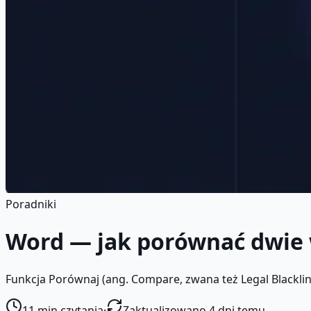
Poradniki
Word — jak porównać dwie 
Funkcja Porównaj (ang. Compare, zwana też Legal Blackli
11
min czytania
·
Zaktualizowano 4 dni temu