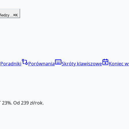
Wiedzy…
⌘K
Poradniki
Porównania
Skróty klawiszowe
Koniec w
 23%. Od 239 zł/rok.