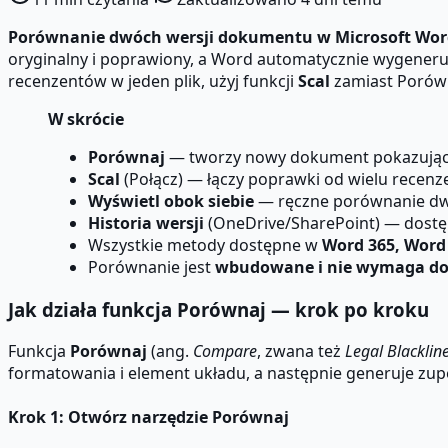
Porównanie dwóch wersji dokumentu w Microsoft Wo
oryginalny i poprawiony, a Word automatycznie wygeneruje
recenzentów w jeden plik, użyj funkcji
Scal
zamiast Porówn
W skrócie
Porównaj
— tworzy nowy dokument pokazujący r
Scal
(Połącz) — łączy poprawki od wielu recenz
Wyświetl obok siebie
— ręczne porównanie dwó
Historia wersji
(OneDrive/SharePoint) — dostęp
Wszystkie metody dostępne w
Word 365, Word 
Porównanie jest
wbudowane i nie wymaga do
Jak działa funkcja Porównaj — krok po kroku
Funkcja
Porównaj
(ang.
Compare
, zwana też
Legal Blacklin
formatowania i element układu, a następnie generuje zup
Krok 1: Otwórz narzędzie Porównaj