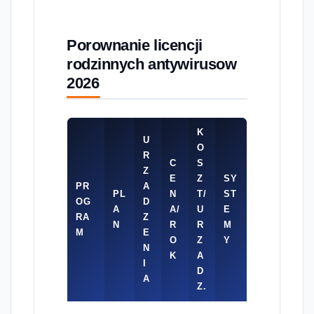
Porownanie licencji
rodzinnych antywirusow
2026
K
U
O
R
C
S
Z
E
Z
SY
PR
A
PL
N
T/
ST
OG
D
A
A/
U
E
RA
Z
N
R
R
M
M
E
O
Z
Y
N
K
A
I
D
A
Z.