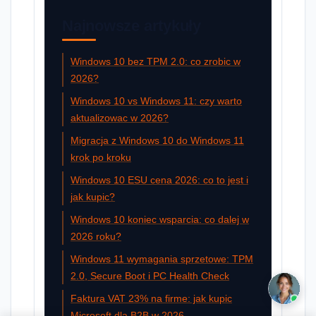
Najnowsze artykuły
Windows 10 bez TPM 2.0: co zrobic w
2026?
Windows 10 vs Windows 11: czy warto
aktualizowac w 2026?
Migracja z Windows 10 do Windows 11
krok po kroku
Windows 10 ESU cena 2026: co to jest i
jak kupic?
Windows 10 koniec wsparcia: co dalej w
2026 roku?
Windows 11 wymagania sprzetowe: TPM
2.0, Secure Boot i PC Health Check
Faktura VAT 23% na firme: jak kupic
Microsoft dla B2B w 2026