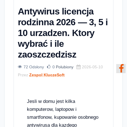
Antywirus licencja
rodzinna 2026 — 3, 5 i
10 urzadzen. Ktory
wybrać i ile
zaoszczedzisz
72 Odsłony
0
Polubiony
2026-05-10
Przez
Zespol KluczeSoft
Jesli w domu jest kilka
komputerow, laptopow i
smartfonow, kupowanie osobnego
antywirusa dla kazdego