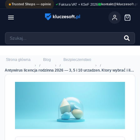
Trusted Shops — opinie
kontakt@kluczesoft.pl
Faktura VAT + KSeF 2026

Ola
ASYSTENT AI
Pomoc KluczeSoft • odpowiadam w kilka sekund
Strona główna
Blog
Bezpieczenstwo
›
›
›
Antywirus licencja rodzinna 2026 — 3, 5 i 10 urzadzen. Ktory wybrać i ile zaoszczedzisz