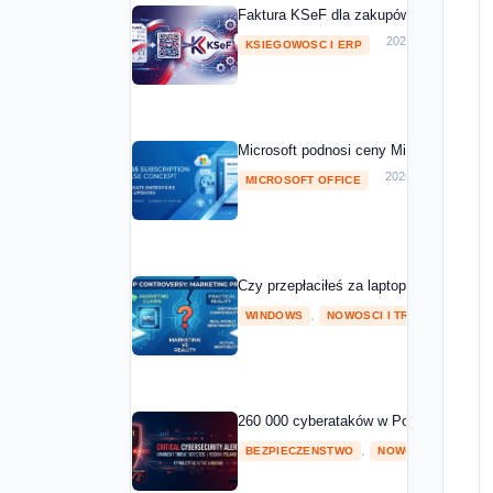
Faktura KSeF dla zakupów Microsoft 20
2026-05-01
KSIEGOWOSC I ERP
Microsoft podnosi ceny Microsoft 365 o
2026-04-08
MICROSOFT OFFICE
Czy przepłaciłeś za laptopa z NPU? Mic
,
2026
WINDOWS
NOWOSCI I TRENDY
260 000 cyberataków w Polsce w 2025 ro
,
BEZPIECZENSTWO
NOWOSCI I TRENDY