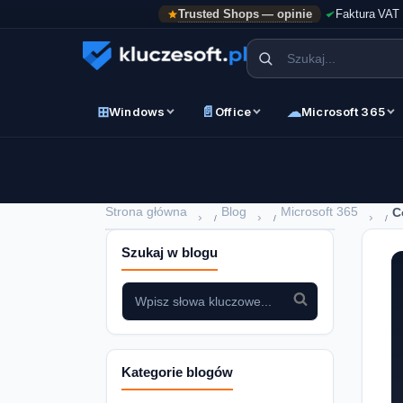
Trusted Shops — opinie
Faktura VAT
⊞
📄
☁
Windows
Office
Microsoft 365
Strona główna
Blog
Microsoft 365
C
›
›
›
Szukaj w blogu
Kategorie blogów