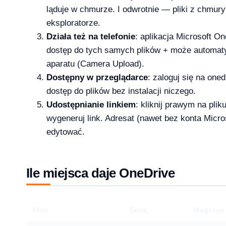
ląduje w chmurze. I odwrotnie — pliki z chmury
eksploratorze.
Działa też na telefonie
: aplikacja Microsoft O
1 Pro – porównanie wersji systemów operacyjny
dostęp do tych samych plików + może automat
aparatu (Camera Upload).
Dostępny w przeglądarce
: zaloguj się na on
dostęp do plików bez instalacji niczego.
e — aktywacja przez telefon krok po kroku [2026]
Udostępnianie linkiem
: kliknij prawym na pli
wygeneruj link. Adresat (nawet bez konta Micro
edytować.
Ile miejsca daje OneDrive
Plan
Cena
Magazyn