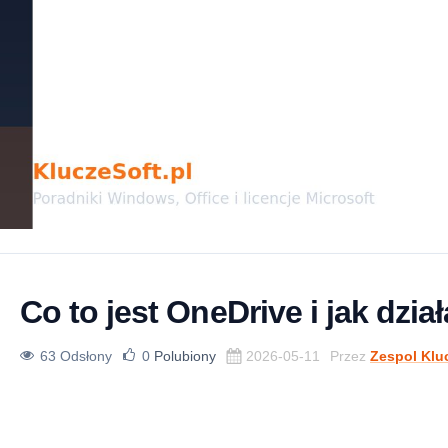
Co to jest OneDrive i jak dzia
63 Odsłony
0
Polubiony
2026-05-11
Przez
Zespol Klu