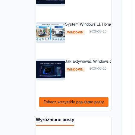
System Windows 11 Home vs Windows 1
2026-03-10
WINDOWS
Jak aktywować Windows 11 telefoniczni
2026-03-10
WINDOWS
Zobacz wszystkie popularne posty
Wyróżnione posty