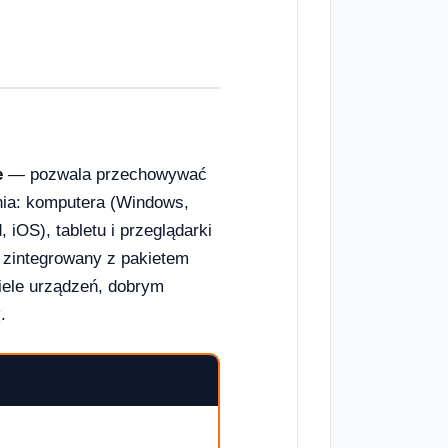
e
— pozwala przechowywać
enia: komputera (Windows,
 iOS), tabletu i przeglądarki
 zintegrowany z pakietem
wiele urządzeń, dobrym
y
.