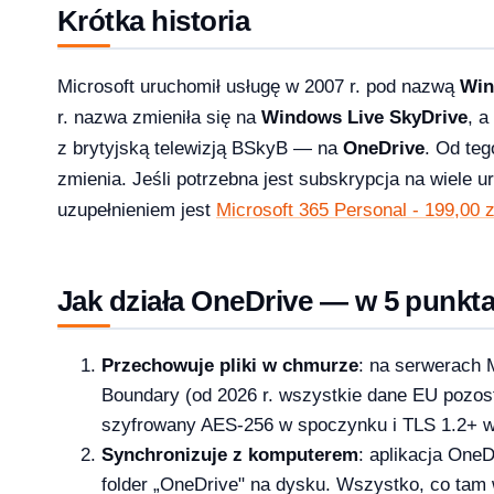
Krótka historia
Microsoft uruchomił usługę w 2007 r. pod nazwą
Win
r. nazwa zmieniła się na
Windows Live SkyDrive
, a
z brytyjską telewizją BSkyB — na
OneDrive
. Od teg
 i 10 — kompletna ściąga [2026]
zmienia. Jeśli potrzebna jest subskrypcja na wiele 
uzupełnieniem jest
Microsoft 365 Personal - 199,00 z
Jak działa OneDrive — w 5 punkt
?
Przechowuje pliki w chmurze
: na serwerach 
Boundary (od 2026 r. wszystkie dane EU pozost
szyfrowany AES-256 w spoczynku i TLS 1.2+ w
ice — porównanie 6 pakietów w 2026
Synchronizuje z komputerem
: aplikacja One
2026-03-10
NKINGI
folder „OneDrive" na dysku. Wszystko, co tam