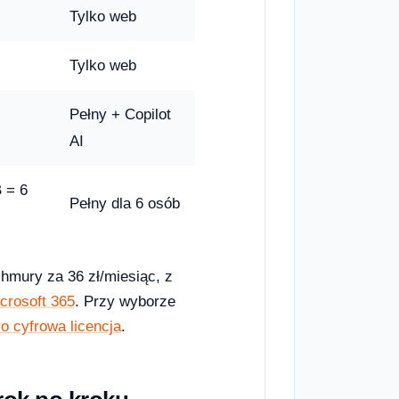
Tylko web
Tylko web
Pełny + Copilot
AI
 = 6
Pełny dla 6 osób
hmury za 36 zł/miesiąc, z
icrosoft 365
. Przy wyborze
o cyfrowa licencja
.