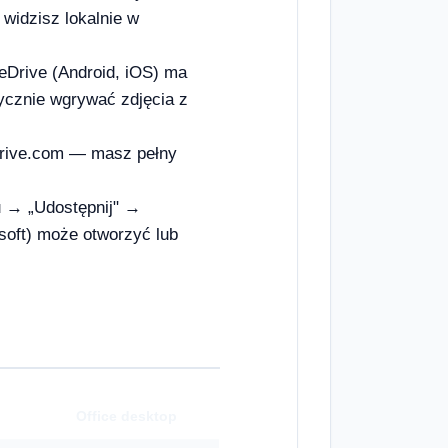
 widzisz lokalnie w
neDrive (Android, iOS) ma
ycznie wgrywać zdjęcia z
edrive.com — masz pełny
ku → „Udostępnij" →
soft) może otworzyć lub
Office desktop