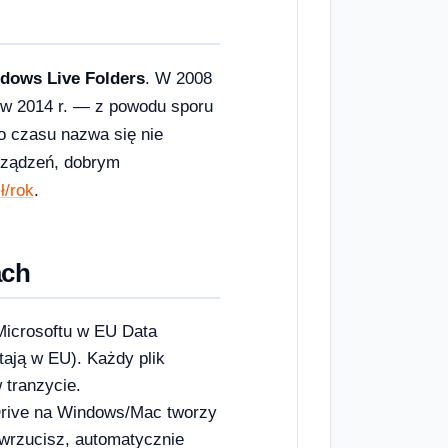
dows Live Folders
. W 2008
 w 2014 r. — z powodu sporu
o czasu nazwa się nie
urządzeń, dobrym
ł/rok
.
ach
Microsoftu w EU Data
ają w EU). Każdy plik
 tranzycie.
Drive na Windows/Mac tworzy
 wrzucisz, automatycznie