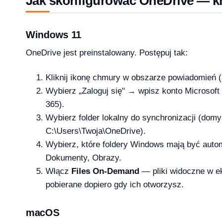
Jak skonfigurować OneDrive — k
licz ile potrzebujesz [2026]
Windows 11
2026-04-03
OneDrive jest preinstalowany. Postępuj tak:
Kliknij ikonę chmury w obszarze powiadomień (
Wybierz „Zaloguj się" → wpisz konto Microsoft 
365).
Wybierz folder lokalny do synchronizacji (domy
C:\Users\Twoja\OneDrive).
Wybierz, które foldery Windows mają być autom
Dokumenty, Obrazy.
Włącz
Files On-Demand
— pliki widoczne w ek
pobierane dopiero gdy ich otworzysz.
macOS