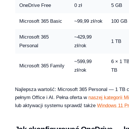
26 — co musi wiedzieć dział IT i księgowość
OneDrive Free
0 zł
5 GB
Microsoft 365 Basic
~99,99 zł/rok
100 GB
Microsoft 365
~429,99
 13-33% od lipca 2026 — co to oznacza dla Twojej firmy?
1 TB
Personal
zł/rok
~599,99
6 × 1 TB
Microsoft 365 Family
zł/rok
TB
rosoft zmienił reguły — producenci i użytkownicy na lodzie
-04-08
Najlepsza wartość: Microsoft 365 Personal — 1 TB c
pełnym Office i AI. Pełna oferta w
naszej kategorii M
lub aktywacji systemu sprawdź także
Windows 11 Pr
ku — a 71% małych firm wciąż twierdzi, że to ich nie dotyczy
2026-04-08