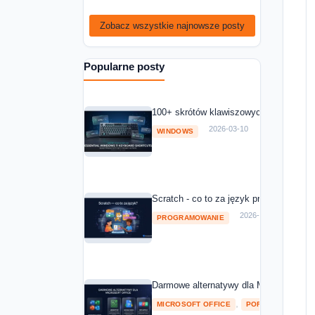
Zobacz wszystkie najnowsze posty
Popularne posty
100+ skrótów klawiszowych Windows 11
2026-03-10
WINDOWS
Scratch - co to za język programowania
2026-03-10
PROGRAMOWANIE
Darmowe alternatywy dla Microsoft Off
,
MICROSOFT OFFICE
POROWNANIA I RA