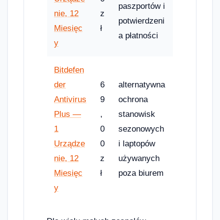
paszportów i
nie, 12
z
potwierdzeni
Miesięc
ł
a płatności
y
Bitdefen
der
6
alternatywna
Antivirus
9
ochrona
Plus —
,
stanowisk
1
0
sezonowych
Urządze
0
i laptopów
nie, 12
z
używanych
Miesięc
ł
poza biurem
y