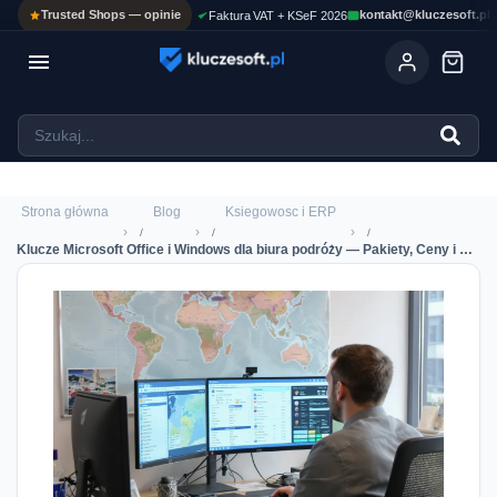
Trusted Shops — opinie
kontakt@kluczesoft.pl
Faktura VAT + KSeF 2026

Ola
ASYSTENT AI
Pomoc KluczeSoft • odpowiadam w kilka sekund
Strona główna
Blog
Ksiegowosc i ERP
›
›
›
Klucze Microsoft Office i Windows dla biura podróży — Pakiety, Ceny i KSeF 2026