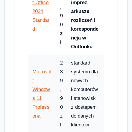
t Office
imprez,
,
2024
arkusze
9
Standar
rozliczeń i
0
d
koresponde
z
ncja w
ł
Outlooku
2
standard
Microsof
3
systemu dla
t
9
nowych
Window
,
komputerów
s 11
9
i stanowisk
Professi
0
z dostępem
onal
z
do danych
ł
klientów