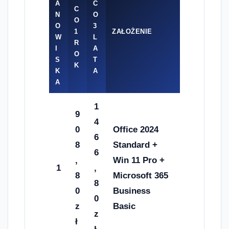
A
C
C
N
O
O
O
3
1
ZAŁOŻENIE
W
L
R
I
A
O
S
T
K
K
A
A
1
9
4
0
Office 2024
6
8
Standard +
6
,
Win 11 Pro +
1
,
8
Microsoft 365
8
0
Business
0
z
Basic
z
ł