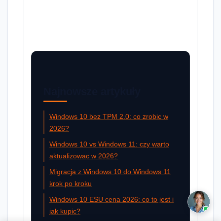
Najnowsze artykuły
Windows 10 bez TPM 2.0: co zrobic w
2026?
Windows 10 vs Windows 11: czy warto
aktualizowac w 2026?
Migracja z Windows 10 do Windows 11
krok po kroku
Windows 10 ESU cena 2026: co to jest i
jak kupic?