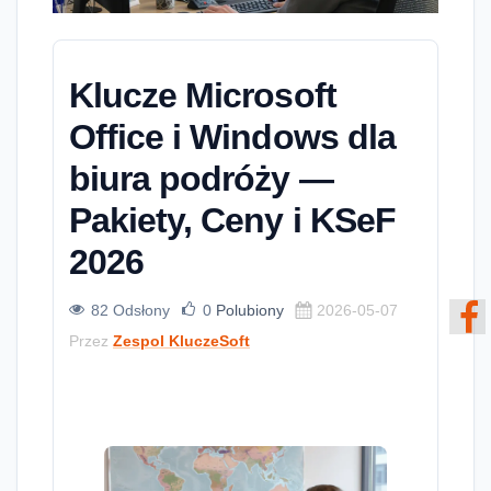
Klucze Microsoft
Office i Windows dla
biura podróży —
Pakiety, Ceny i KSeF
2026
82 Odsłony
0
Polubiony
2026-05-07
Przez
Zespol KluczeSoft