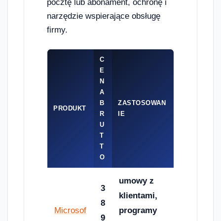
pocztę lub abonament, ochronę i
narzędzie wspierające obsługę
firmy.
C
E
N
A
B
ZASTOSOWAN
PRODUKT
R
IE
U
T
T
O
umowy z
3
klientami,
8
Microsof
programy
9