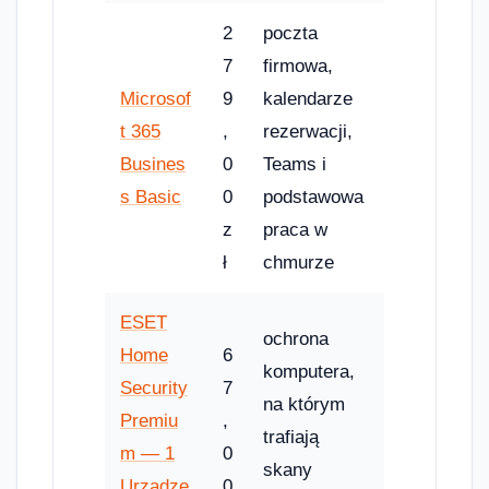
2
poczta
7
firmowa,
Microsof
9
kalendarze
t 365
,
rezerwacji,
Busines
0
Teams i
s Basic
0
podstawowa
z
praca w
ł
chmurze
ESET
ochrona
Home
6
komputera,
Security
7
na którym
Premiu
,
trafiają
m — 1
0
skany
Urządze
0