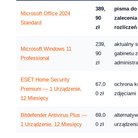
26 — co musi wiedzieć dział IT i księgowość
389,
pisma do 
Microsoft Office 2024
90
zalecenia
Standard
zł
rozliczeń
 13-33% od lipca 2026 — co to oznacza dla Twojej firmy?
239,
aktualny s
Microsoft Windows 11
90
gabinetu 
Professional
zł
administra
ESET Home Security
rosoft zmienił reguły — producenci i użytkownicy na lodzie
67,0
ochrona k
-04-08
Premium — 1 Urządzenie,
0 zł
zdjęciami
12 Miesięcy
Bitdefender Antivirus Plus —
69,0
alternaty
ku — a 71% małych firm wciąż twierdzi, że to ich nie dotyczy
1 Urządzenie, 12 Miesięcy
0 zł
urządzenia
2026-04-08