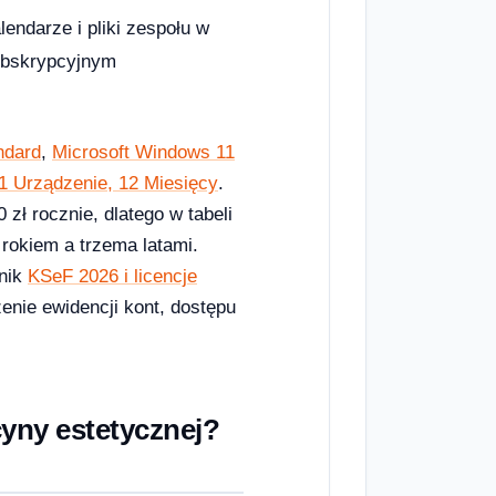
lendarze i pliki zespołu w
ubskrypcyjnym
ndard
,
Microsoft Windows 11
 Urządzenie, 12 Miesięcy
.
 zł rocznie, dlatego w tabeli
rokiem a trzema latami.
dnik
KSeF 2026 i licencje
zenie ewidencji kont, dostępu
cyny estetycznej?