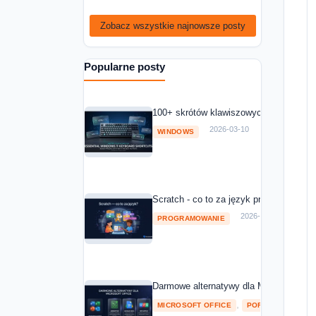
Zobacz wszystkie najnowsze posty
Popularne posty
100+ skrótów klawiszowych Windows 11
2026-03-10
WINDOWS
Scratch - co to za język programowania
2026-03-10
PROGRAMOWANIE
Darmowe alternatywy dla Microsoft Off
,
MICROSOFT OFFICE
POROWNANIA I RA