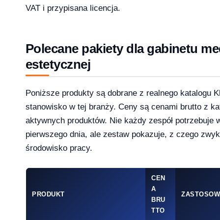
VAT i przypisana licencja.
1 Pro – porównanie wersji systemów operacyjny
Polecane pakiety dla gabinetu m
estetycznej
Poniższe produkty są dobrane z realnego katalogu K
e — aktywacja przez telefon krok po kroku [2026]
stanowisko w tej branży. Ceny są cenami brutto z kat
aktywnych produktów. Nie każdy zespół potrzebuje 
pierwszego dnia, ale zestaw pokazuje, z czego zwy
środowisko pracy.
CEN
A
PRODUKT
ZASTOSOW
BRU
TTO