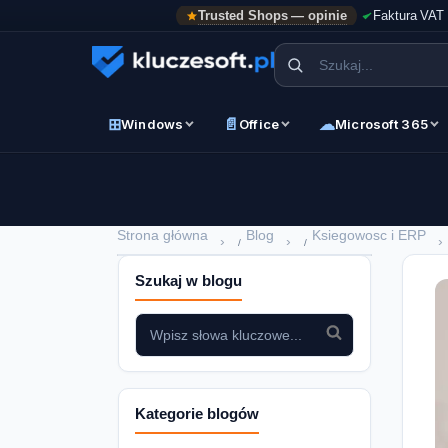
Trusted Shops — opinie
Faktura VAT
⊞
📄
☁
Windows
Office
Microsoft 365
Strona główna
Blog
Ksiegowosc i ERP
›
›
›
Szukaj w blogu
Kategorie blogów