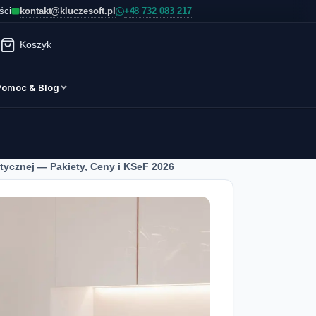
kontakt@kluczesoft.pl
ści
Koszyk
Pomoc & Blog
tycznej — Pakiety, Ceny i KSeF 2026