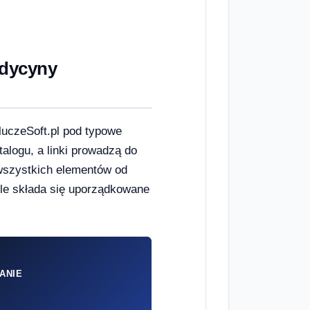
edycyny
luczeSoft.pl pod typowe
alogu, a linki prowadzą do
wszystkich elementów od
kle składa się uporządkowane
ANIE