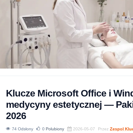
Klucze Microsoft Office i Wi
medycyny estetycznej — Paki
2026
74 Odsłony
0
Polubiony
2026-05-07
Przez
Zespol Klu