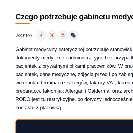
Czego potrzebuje gabinetu medyc
krok po kroku
Udostepnij:
Gabinet medycyny estetycznej potrzebuje stanowisk
dokumenty medyczne i administracyjne bez przypa
pacjentek z prywatnymi plikami pracowników. W prak
 jak kupic?
pacjentek, dane medyczne, zdjęcia przed i po zabie
wizerunku, terminarze zabiegów, faktury VAT, kores
preparatów, takich jak Allergan i Galderma, oraz ar
RODO jest tu restrykcyjne, bo dotyczy jednocześnie z
w 2026 roku?
kontaktu z placówką.
SPIS TREŚCI