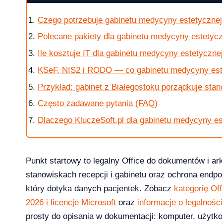
Czego potrzebuje gabinetu medycyny estetyczne
Polecane pakiety dla gabinetu medycyny estetyc
Ile kosztuje IT dla gabinetu medycyny estetycznej
KSeF, NIS2 i RODO — co gabinetu medycyny est
 i 10 — kompletna ściąga [2026]
Przykład: gabinet z Białegostoku porządkuje sta
Często zadawane pytania (FAQ)
Dlaczego KluczeSoft.pl dla gabinetu medycyny es
?
Punkt startowy to legalny Office do dokumentów i a
stanowiskach recepcji i gabinetu oraz ochrona endp
który dotyka danych pacjentek. Zobacz
kategorię Of
ice — porównanie 6 pakietów w 2026
2026 i licencje Microsoft
oraz
informacje o legalności
2026-03-10
prosty do opisania w dokumentacji: komputer, użytko
NKINGI