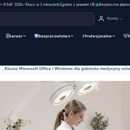
 + KSeF 2026
Klucz w 1 minucie
Zgodne z prawem UE
Bezpieczne płatno
Konto
🗄
🛡
⚡
💡
Serwer
Bezpieczeństwo
Profesjonalne
Klucze Microsoft Office i Windows dla gabinetu medycyny este