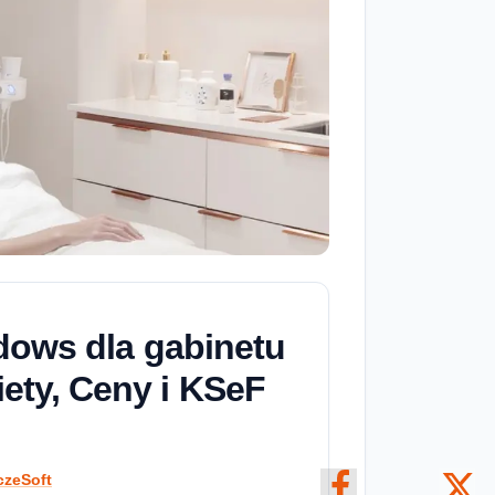
ndows dla gabinetu
ety, Ceny i KSeF
czeSoft