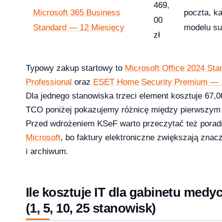
469,
Microsoft 365 Business
poczta, ka
00
Standard — 12 Miesięcy
modelu s
licz ile potrzebujesz [2026]
zł
2026-04-03
Typowy zakup startowy to
Microsoft Office 2024 Sta
Professional
oraz
ESET Home Security Premium — 1
Dla jednego stanowiska trzeci element kosztuje 67,00
TCO poniżej pokazujemy różnicę między pierwszym 
Przed wdrożeniem KSeF warto przeczytać też pora
Microsoft
, bo faktury elektroniczne zwiększają znac
i archiwum.
Ile kosztuje IT dla gabinetu medy
(1, 5, 10, 25 stanowisk)