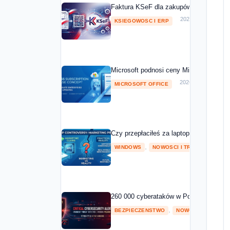
Faktura KSeF dla zakupów Microsoft 20
2026-05-01
KSIEGOWOSC I ERP
Microsoft podnosi ceny Microsoft 365 o
2026-04-08
MICROSOFT OFFICE
Czy przepłaciłeś za laptopa z NPU? Mic
,
2026
WINDOWS
NOWOSCI I TRENDY
260 000 cyberataków w Polsce w 2025 ro
,
BEZPIECZENSTWO
NOWOSCI I TRENDY