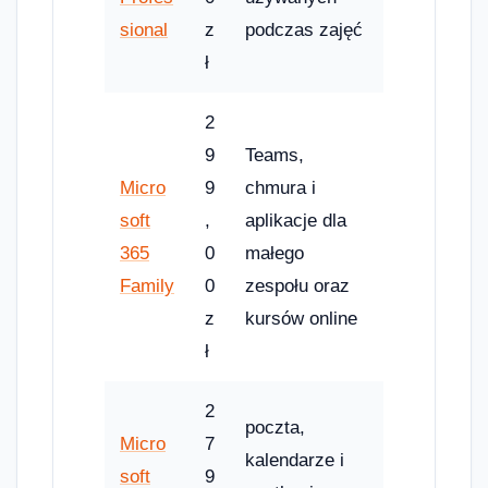
sional
z
podczas zajęć
ł
2
9
Teams,
Micro
9
chmura i
soft
,
aplikacje dla
365
0
małego
Family
0
zespołu oraz
z
kursów online
ł
2
poczta,
Micro
7
kalendarze i
soft
9