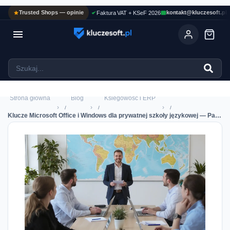
Trusted Shops — opinie
kontakt@kluczesoft.pl
Faktura VAT + KSeF 2026

Ola
ASYSTENT AI
Pomoc KluczeSoft • odpowiadam w kilka sekund
Strona główna
Blog
Ksiegowosc i ERP
›
›
›
Klucze Microsoft Office i Windows dla prywatnej szkoły językowej — Pakiety, Ceny i KSeF 2026