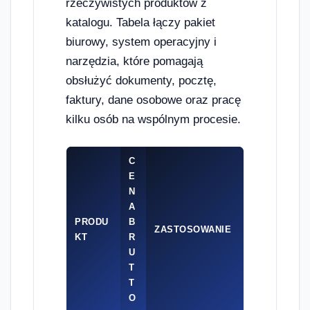
rzeczywistych produktów z
katalogu. Tabela łączy pakiet
biurowy, system operacyjny i
narzędzia, które pomagają
obsłużyć dokumenty, pocztę,
faktury, dane osobowe oraz pracę
kilku osób na wspólnym procesie.
C
E
N
A
PRODU
B
ZASTOSOWANIE
KT
R
U
T
T
O