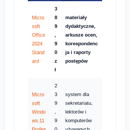
3
Micro
8
materiały
soft
9
dydaktyczne,
Office
,
arkusze ocen,
2024
9
korespondenc
Stand
0
ja i raporty
ard
z
postępów
ł
2
Micro
3
system dla
soft
9
sekretariatu,
Windo
,
lektorów i
ws 11
9
komputerów
Profes
0
używanych