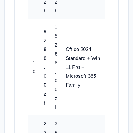
z
z
ł
ł
1
9
5
2
2
8
Office 2024
6
8
Standard + Win
1
8
,
11 Pro +
0
,
0
Microsoft 365
0
0
Family
0
z
z
ł
ł
2
3
3
8