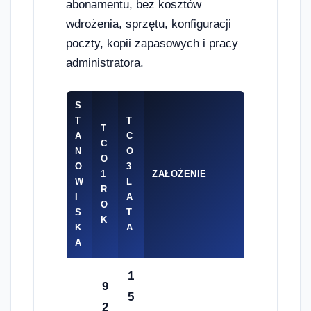
abonamentu, bez kosztów
wdrożenia, sprzętu, konfiguracji
poczty, kopii zapasowych i pracy
administratora.
S
T
T
T
A
C
C
N
O
O
O
3
1
ZAŁOŻENIE
W
L
R
I
A
O
S
T
K
K
A
A
1
9
5
2