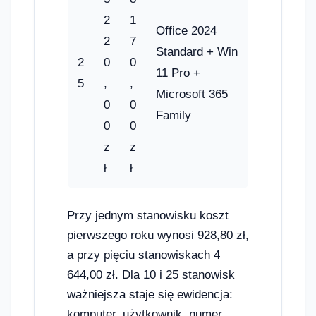
2
1
Office 2024
2
7
Standard + Win
2
0
0
11 Pro +
5
,
,
Microsoft 365
0
0
Family
0
0
z
z
ł
ł
Przy jednym stanowisku koszt
pierwszego roku wynosi 928,80 zł,
a przy pięciu stanowiskach 4
644,00 zł. Dla 10 i 25 stanowisk
ważniejsza staje się ewidencja:
komputer, użytkownik, numer