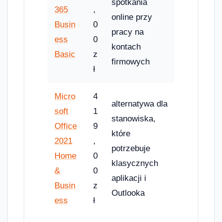
spotkania
365
,
online przy
Busin
0
pracy na
ess
0
kontach
Basic
z
firmowych
ł
Micro
4
alternatywa dla
soft
1
stanowiska,
Office
9
które
2021
,
potrzebuje
Home
0
klasycznych
&
0
aplikacji i
Busin
z
Outlooka
ess
ł