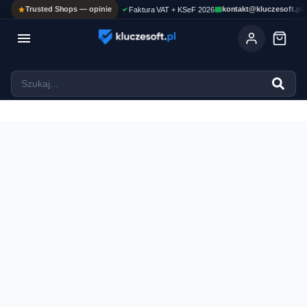
Trusted Shops — opinie
kontakt@kluczesoft.pl
Faktura VAT + KSeF 2026

Ola
ASYSTENT AI
Pomoc KluczeSoft • odpowiadam w kilka sekund