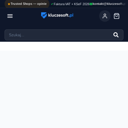
Trusted Shops — opinie
kontakt@kluczesoft.pl
Faktura VAT + KSeF 2026

Ola
ASYSTENT AI
Pomoc KluczeSoft • odpowiadam w kilka sekund