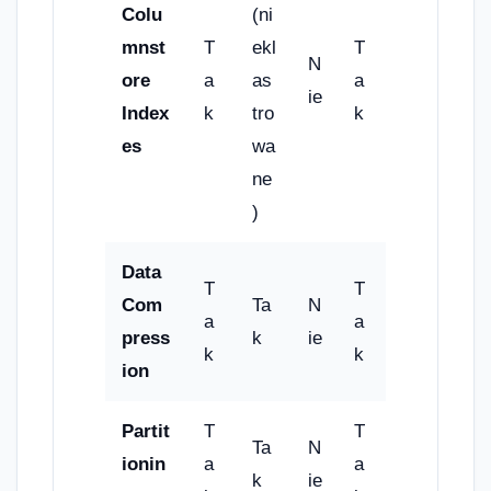
Colu
(ni
mnst
T
ekl
T
N
ore
a
as
a
ie
Index
k
tro
k
es
wa
ne
)
Data
T
T
Com
Ta
N
a
a
press
k
ie
k
k
ion
Partit
T
T
Ta
N
ionin
a
a
k
ie