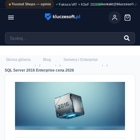
Trusted Shops — opinie
kontakt@kluczesoft.pl
Faktura VAT + KSeF 2026

Ola
ASYSTENT AI
Pomoc KluczeSoft • odpowiadam w kilka sekund
Strona główna
Blog
Serwery i Enterprise
›
›
›
SQL Server 2016 Enterprise cena 2026