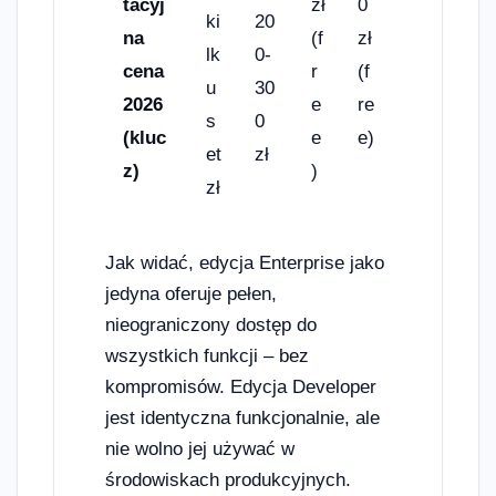
tacyj
zł
0
ki
20
na
(f
zł
lk
0-
cena
r
(f
u
30
2026
e
re
s
0
(kluc
e
e)
et
zł
z)
)
zł
Jak widać, edycja Enterprise jako
jedyna oferuje pełen,
nieograniczony dostęp do
wszystkich funkcji – bez
kompromisów. Edycja Developer
jest identyczna funkcjonalnie, ale
nie wolno jej używać w
środowiskach produkcyjnych.