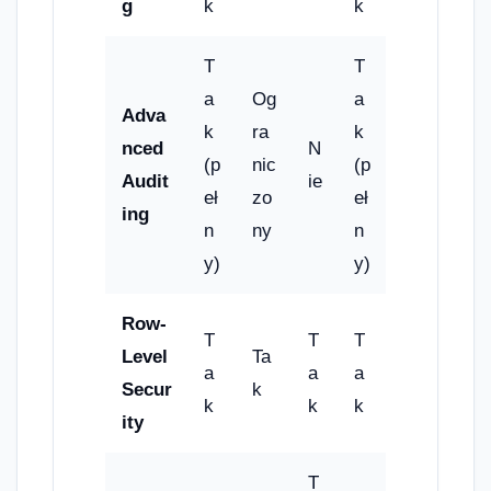
g
k
k
T
T
a
Og
a
Adva
k
ra
k
nced
N
(p
nic
(p
Audit
ie
eł
zo
eł
ing
n
ny
n
y)
y)
Row-
T
T
T
Level
Ta
a
a
a
Secur
k
k
k
k
ity
T