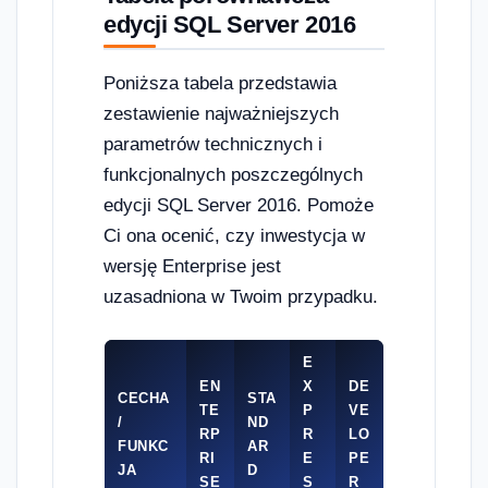
edycji SQL Server 2016
Poniższa tabela przedstawia
zestawienie najważniejszych
parametrów technicznych i
funkcjonalnych poszczególnych
edycji SQL Server 2016. Pomoże
Ci ona ocenić, czy inwestycja w
wersję Enterprise jest
uzasadniona w Twoim przypadku.
E
EN
X
DE
CECHA
STA
TE
P
VE
/
ND
RP
R
LO
FUNKC
AR
RI
E
PE
JA
D
SE
S
R