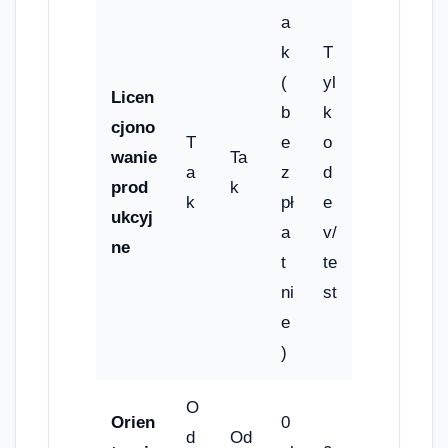
a
k
T
(
yl
Licen
b
k
cjono
T
e
o
wanie
Ta
a
z
d
prod
k
k
pł
e
ukcyj
a
v/
ne
t
te
ni
st
e
)
O
Orien
0
d
Od