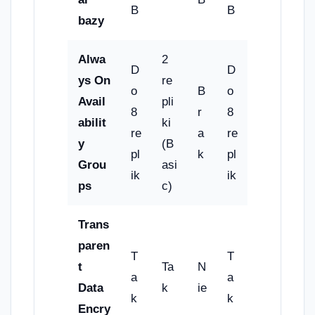
B
B
bazy
Alwa
2
D
D
ys On
re
o
B
o
Avail
pli
8
r
8
abilit
ki
re
a
re
y
(B
pl
k
pl
Grou
asi
ik
ik
ps
c)
Trans
paren
T
T
t
Ta
N
a
a
Data
k
ie
k
k
Encry