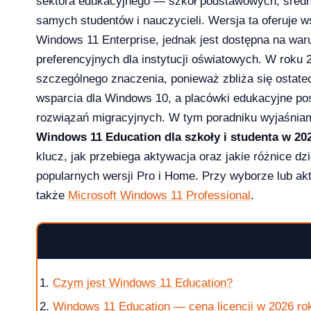
sektora edukacyjnego — szkół podstawowych, średn
samych studentów i nauczycieli. Wersja ta oferuje w
Windows 11 Enterprise, jednak jest dostępna na war
preferencyjnych dla instytucji oświatowych. W roku 
szczególnego znaczenia, ponieważ zbliża się ostate
wsparcia dla Windows 10, a placówki edukacyjne po
rozwiązań migracyjnych. W tym poradniku wyjaśniam
Windows 11 Education dla szkoły i studenta w 20
klucz, jak przebiega aktywacja oraz jakie różnice dz
popularnych wersji Pro i Home. Przy wyborze lub a
także
Microsoft Windows 11 Professional
.
2026?
SPIS TREŚCI
Czym jest Windows 11 Education?
aktualizowac w 2026?
Windows 11 Education — cena licencji w 2026 ro