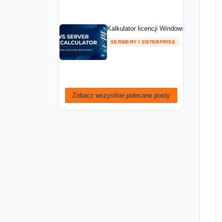
Kalkulator licencji Windows Server — ob
,
SERWERY I ENTERPRISE
PORADNIKI
Zobacz wszystkie polecane posty