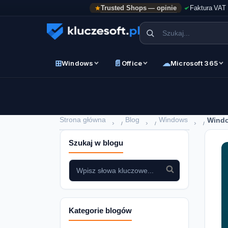
Trusted Shops — opinie
Faktura VAT
⊞
📄
☁
Windows
Office
Microsoft 365
Strona główna
Blog
Windows
Windo
›
›
›
Szukaj w blogu
Kategorie blogów