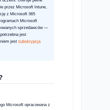
 uczelni. Oferuje pełne
e przez Microsoft Intune,
cję z Microsoft 365
programach Microsoft
ryzowanych sprzedawców —
 potrzebna jest
eniem jest
subskrypcja
?
ego Microsoft opracowana z