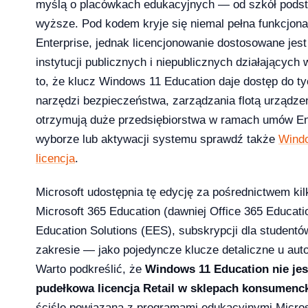
myślą o placówkach edukacyjnych — od szkół pods
wyższe. Pod kodem kryje się niemal pełna funkcjon
Enterprise, jednak licencjonowanie dostosowane jes
1 Pro – porównanie wersji systemów operacyjny
instytucji publicznych i niepublicznych działających
to, że klucz Windows 11 Education daje dostęp do
narzędzi bezpieczeństwa, zarządzania flotą urządzeń 
otrzymują duże przedsiębiorstwa w ramach umów En
wyborze lub aktywacji systemu sprawdź także
Wind
e — aktywacja przez telefon krok po kroku [2026]
licencja
.
Microsoft udostępnia tę edycję za pośrednictwem ki
Microsoft 365 Education (dawniej Office 365 Educati
Education Solutions (EES), subskrypcji dla studen
zakresie — jako pojedyncze klucze detaliczne u a
Warto podkreślić, że
Windows 11 Education nie je
pudełkowa licencja Retail w sklepach konsumenc
ściśle powiązana z programami edukacyjnymi Micros