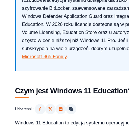
rozbudowana edycja systemu dostępna dla szkół i
szyfrowanie BitLocker, zaawansowane zarządzani
Windows Defender Application Guard oraz integra
Education. W 2026 roku licencje dostępne są w 
Volume Licensing, Education Store oraz u auto
często w cenie niższej niż Windows 11 Pro. Jeśli
 i 10 — kompletna ściąga [2026]
subskrypcja na wiele urządzeń, dobrym uzupełni
Microsoft 365 Family
.
?
Czym jest Windows 11 Education
Udostepnij:
ice — porównanie 6 pakietów w 2026
Windows 11 Education to edycja systemu operacyjn
2026-03-10
NKINGI