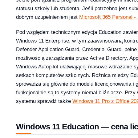
26 — co musi wiedzieć dział IT i księgowość
statusu szkoły lub studenta. Jeśli potrzebna jest su
dobrym uzupełnieniem jest
Microsoft 365 Personal - 
Pod względem technicznym edycja Education zawie
Windows 11 Enterprise, w tym zaawansowaną kontrol
 13-33% od lipca 2026 — co to oznacza dla Twojej firmy?
Defender Application Guard, Credential Guard, pełne
możliwością zarządzania przez Active Directory, App
Windows Autopilot ułatwiającej masowe wdrażanie s
setkach komputerów szkolnych. Różnica między Educ
rosoft zmienił reguły — producenci i użytkownicy na lodzie
sprowadza się głównie do modelu licencjonowania i
-04-08
funkcjonalnie są to systemy niemal bliźniacze. Przy
systemu sprawdź także
Windows 11 Pro z Office 202
ku — a 71% małych firm wciąż twierdzi, że to ich nie dotyczy
Windows 11 Education — cena lic
2026-04-08