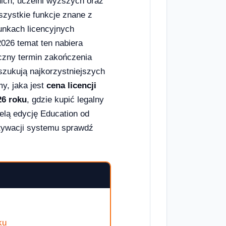
ich, uczelni wyższych oraz
szystkie funkcje znane z
unkach licencyjnych
2026 temat ten nabiera
czny termin zakończenia
szukują najkorzystniejszych
y, jaka jest
cena licencji
26 roku
, gdzie kupić legalny
ielą edycję Education od
ktywacji systemu sprawdź
ku