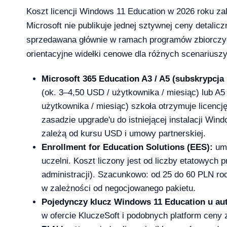
Koszt licencji Windows 11 Education w 2026 roku za
Microsoft nie publikuje jednej sztywnej ceny detalicz
licz ile potrzebujesz [2026]
sprzedawana głównie w ramach programów zbiorczy
2026-04-03
orientacyjne widełki cenowe dla różnych scenariuszy
Microsoft 365 Education A3 / A5 (subskrypcja 
(ok. 3–4,50 USD / użytkownika / miesiąc) lub A5
użytkownika / miesiąc) szkoła otrzymuje licenc
zasadzie upgrade'u do istniejącej instalacji Wi
zależą od kursu USD i umowy partnerskiej.
Enrollment for Education Solutions (EES):
umo
uczelni. Koszt liczony jest od liczby etatowych 
administracji). Szacunkowo: od 25 do 60 PLN ro
w zależności od negocjowanego pakietu.
Pojedynczy klucz Windows 11 Education u a
w ofercie KluczeSoft i podobnych platform ceny