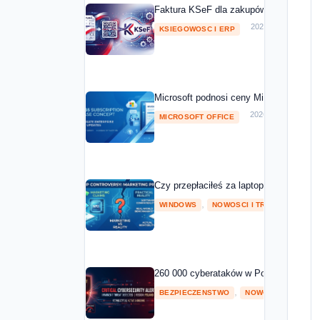
Faktura KSeF dla zakupów Microsoft 20
2026-05-01
KSIEGOWOSC I ERP
Microsoft podnosi ceny Microsoft 365 o
2026-04-08
MICROSOFT OFFICE
Czy przepłaciłeś za laptopa z NPU? Mic
,
2026
WINDOWS
NOWOSCI I TRENDY
260 000 cyberataków w Polsce w 2025 ro
,
BEZPIECZENSTWO
NOWOSCI I TRENDY