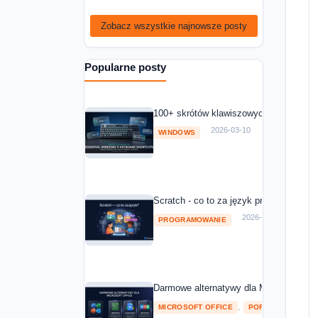
Zobacz wszystkie najnowsze posty
Popularne posty
100+ skrótów klawiszowych Windows 11
2026-03-10
WINDOWS
Scratch - co to za język programowania
2026-03-10
PROGRAMOWANIE
Darmowe alternatywy dla Microsoft Off
,
MICROSOFT OFFICE
POROWNANIA I RA