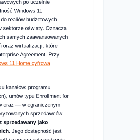
tawowych po uczelnie
alność Windows 11
t do realiów budżetowych
 w sektorze oświaty. Oznacza
 tych samych zaawansowanych
oraz wirtualizacji, które
terprise Agreement. Przy
ows 11 Home cyfrowa
lku kanałów: programu
on), umów typu Enrollment for
tów oraz — w ograniczonym
utoryzowanych sprzedawców.
st sprzedawany jako
kich
. Jego dostępność jest
oft i wymaga potwierdzenia