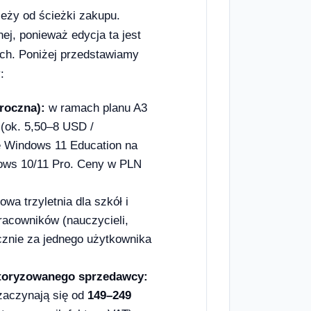
leży od ścieżki zakupu.
nej, ponieważ edycja ta jest
ch. Poniżej przedstawiamy
:
roczna):
w ramach planu A3
 (ok. 5,50–8 USD /
ję Windows 11 Education na
ndows 10/11 Pro. Ceny w PLN
wa trzyletnia dla szkół i
pracowników (nauczycieli,
cznie za jednego użytkownika
utoryzowanego sprzedawcy:
 zaczynają się od
149–249