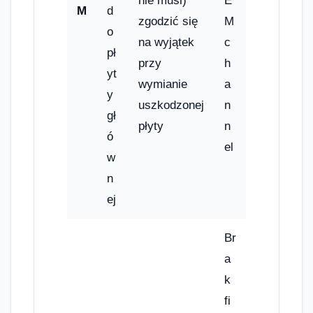
nie musi)
E
M
d
zgodzić się
M
o
na wyjątek
c
pł
przy
h
yt
wymianie
a
y
uszkodzonej
n
gł
płyty
n
ó
el
w
n
ej
Br
a
k
fi