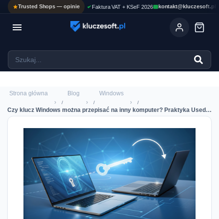
Trusted Shops — opinie
kontakt@kluczesoft.pl
Faktura VAT + KSeF 2026

Ola
ASYSTENT AI
Pomoc KluczeSoft • odpowiadam w kilka sekund
Strona główna
Blog
Windows
›
›
›
Czy klucz Windows można przepisać na inny komputer? Praktyka UsedSoft w 2026 r.