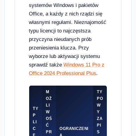
systemów Windows i pakietów
Office, a każdy z nich rządzi się
własnymi regułami. Nieznajomość
typu licencji to najczęstsza
przyczyna nieudanych prób
przeniesienia klucza. Przy
wyborze lub aktywacji systemu
sprawdź także
Windows 11 Pro z
Office 2024 Professional Plus
.
M
TY
OŻ
PO
LI
W
TY
W
Y
P
OŚ
ZA
LI
Ć
PI
C
OGRANICZENI
PR
S
E
A