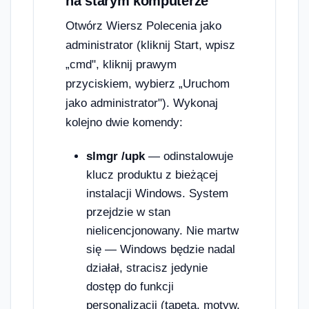
na starym komputerze
Otwórz Wiersz Polecenia jako
administrator (kliknij Start, wpisz
„cmd", kliknij prawym
przyciskiem, wybierz „Uruchom
jako administrator"). Wykonaj
kolejno dwie komendy:
slmgr /upk
— odinstalowuje
klucz produktu z bieżącej
instalacji Windows. System
przejdzie w stan
nielicencjonowany. Nie martw
się — Windows będzie nadal
działał, stracisz jedynie
dostęp do funkcji
personalizacji (tapeta, motyw,