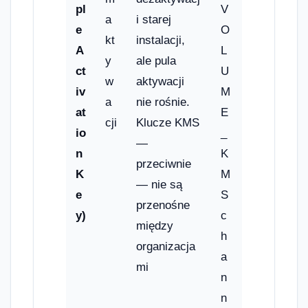
pl
V
a
i starej
e
O
kt
instalacji,
A
L
y
ale pula
ct
U
w
aktywacji
iv
M
a
nie rośnie.
at
E
cji
Klucze KMS
io
_
—
n
K
przeciwnie
K
M
— nie są
e
S
przenośne
y)
c
między
h
organizacja
a
mi
n
n