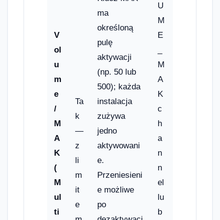
U
ma
M
określoną
V
E
pulę
ol
_
aktywacji
u
M
(np. 50 lub
m
A
500); każda
e
K
Ta
instalacja
/
c
k
zużywa
M
h
—
jedno
A
a
z
aktywowani
K
n
li
e.
(
n
m
Przeniesieni
M
el
it
e możliwe
ul
lu
e
po
ti
b
m
dezaktywacj