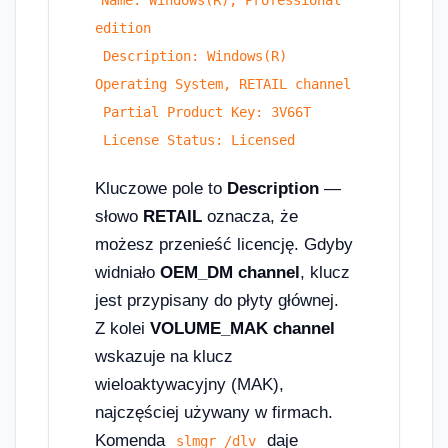
Name: Windows(R), Professional 
edition
 Description: Windows(R) 
Operating System, RETAIL channel
 Partial Product Key: 3V66T
 License Status: Licensed
Kluczowe pole to
Description
—
słowo
RETAIL
oznacza, że
możesz przenieść licencję. Gdyby
widniało
OEM_DM channel
, klucz
jest przypisany do płyty głównej.
Z kolei
VOLUME_MAK channel
wskazuje na klucz
wieloaktywacyjny (MAK),
najczęściej używany w firmach.
Komenda
daje
slmgr /dlv