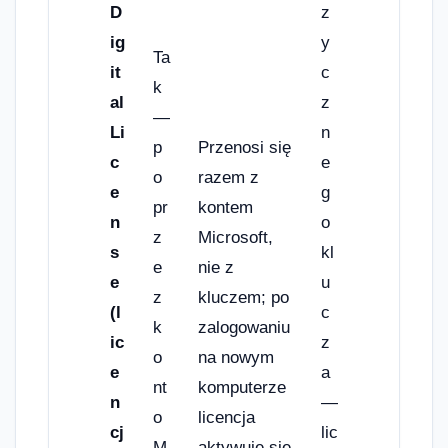
D
z
ig
y
Ta
it
c
k
al
z
—
Li
n
p
Przenosi się
c
e
o
razem z
e
g
pr
kontem
n
o
z
Microsoft,
s
kl
e
nie z
e
u
z
kluczem; po
(l
c
k
zalogowaniu
ic
z
o
na nowym
e
a
nt
komputerze
n
—
o
licencja
cj
lic
M
aktywuje się