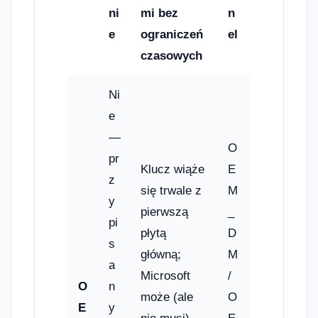
ni
mi bez
n
e
ograniczeń
el
czasowych
Ni
e
—
O
pr
Klucz wiąże
E
z
się trwale z
M
y
pierwszą
_
pi
płytą
D
s
główną;
M
a
Microsoft
/
O
n
może (ale
O
E
y