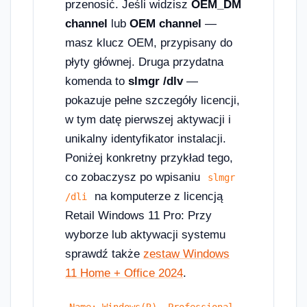
przenosić. Jeśli widzisz
OEM_DM
channel
lub
OEM channel
—
masz klucz OEM, przypisany do
płyty głównej. Druga przydatna
komenda to
slmgr /dlv
—
pokazuje pełne szczegóły licencji,
w tym datę pierwszej aktywacji i
unikalny identyfikator instalacji.
Poniżej konkretny przykład tego,
co zobaczysz po wpisaniu
slmgr 
na komputerze z licencją
/dli
Retail Windows 11 Pro: Przy
wyborze lub aktywacji systemu
sprawdź także
zestaw Windows
11 Home + Office 2024
.