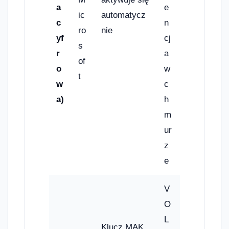
a
e
ic
automatycz
c
n
ro
nie
yf
cj
s
r
a
of
o
w
t
w
c
a)
h
m
ur
z
e
V
O
L
Klucz MAK