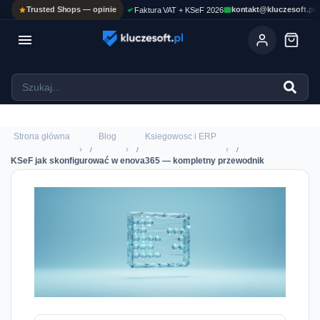
Trusted Shops — opinie
kontakt@kluczesoft.pl
Faktura VAT + KSeF 2026

Ola
ASYSTENT AI
Pomoc KluczeSoft • odpowiadam w kilka sekund
Strona główna
Blog
Ksiegowosc i ERP
›
›
›
KSeF jak skonfigurować w enova365 — kompletny przewodnik