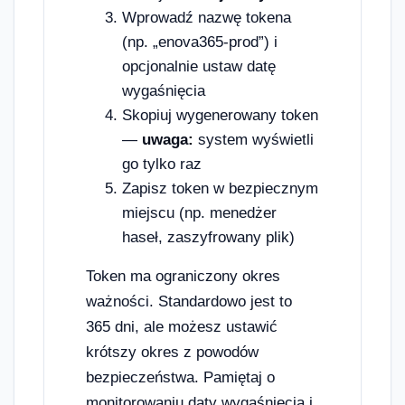
Wprowadź nazwę tokena
(np. „enova365-prod”) i
opcjonalnie ustaw datę
wygaśnięcia
Skopiuj wygenerowany token
—
uwaga:
system wyświetli
go tylko raz
Zapisz token w bezpiecznym
miejscu (np. menedżer
haseł, zaszyfrowany plik)
Token ma ograniczony okres
ważności. Standardowo jest to
365 dni, ale możesz ustawić
krótszy okres z powodów
bezpieczeństwa. Pamiętaj o
monitorowaniu daty wygaśnięcia i