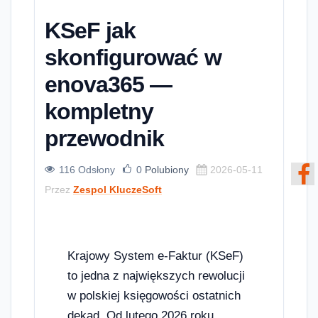
KSeF jak
skonfigurować w
enova365 —
kompletny
przewodnik
116 Odsłony
0
Polubiony
2026-05-11
Przez
Zespol KluczeSoft
Krajowy System e-Faktur (KSeF)
to jedna z największych rewolucji
w polskiej księgowości ostatnich
dekad. Od lutego 2026 roku