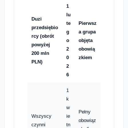
1
lu
Duzi
te
Pierwsz
przedsiębio
g
a grupa
rcy (obrót
o
objęta
powyżej
2
obowią
200 mln
0
zkiem
PLN)
2
6
1
k
w
Pełny
Wszyscy
ie
obowiąz
czynni
tn