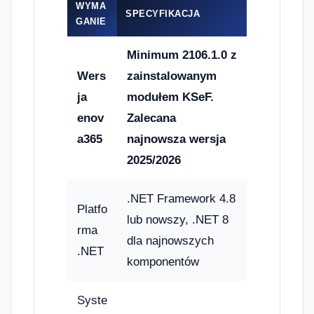
WYMA
SPECYFIKACJA
GANIE
Minimum 2106.1.0 z
Wers
zainstalowanym
ja
modułem KSeF.
enov
Zalecana
a365
najnowsza wersja
2025/2026
.NET Framework 4.8
Platfo
lub nowszy, .NET 8
rma
dla najnowszych
.NET
komponentów
Syste