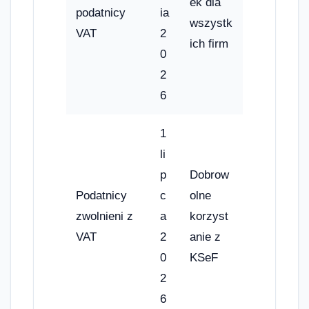
ek dla
podatnicy
ia
wszystk
VAT
2
ich firm
0
2
6
1
li
p
Dobrow
Podatnicy
c
olne
zwolnieni z
a
korzyst
VAT
2
anie z
0
KSeF
2
6