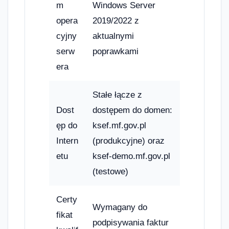
m
Windows Server
opera
2019/2022 z
cyjny
aktualnymi
serw
poprawkami
era
Stałe łącze z
Dost
dostępem do domen:
ęp do
ksef.mf.gov.pl
Intern
(produkcyjne) oraz
etu
ksef-demo.mf.gov.pl
(testowe)
Certy
Wymagany do
fikat
podpisywania faktur