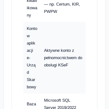
kwalif
— np. Certum, KIR,
ikowa
PWPW
ny
Konto
w
aplik
acji
Aktywne konto z
e-
pełnomocnictwem do
Urzą
obsługi KSeF
d
Skar
bowy
Microsoft SQL
Baza
Server 2019/2022