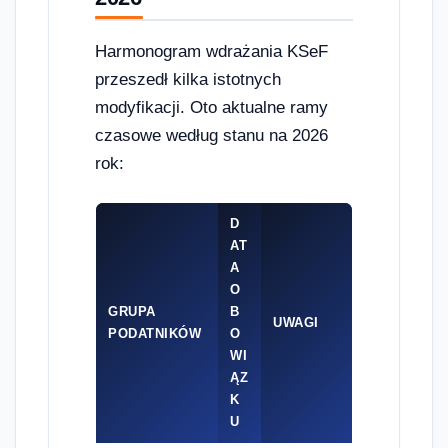
Harmonogram wdrażania KSeF
przeszedł kilka istotnych
modyfikacji. Oto aktualne ramy
czasowe według stanu na 2026
rok:
D
AT
A
O
GRUPA
B
UWAGI
PODATNIKÓW
O
WI
ĄZ
K
U