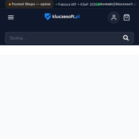
Trusted Shops — opinie
kontakt@kluczesoft.pl
Faktura VAT + KSeF 2026

Ola
ASYSTENT AI
Pomoc KluczeSoft • odpowiadam w kilka sekund