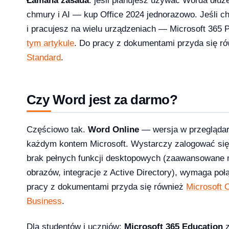
Łamana zasada
: jeśli planujesz używać Worda dłuże
chmury i AI — kup Office 2024 jednorazowo. Jeśli c
i pracujesz na wielu urządzeniach — Microsoft 365 
licz ile potrzebujesz [2026]
tym artykule
. Do pracy z dokumentami przyda się r
2026-04-03
Standard
.
Czy Word jest za darmo?
Częściowo tak.
Word Online
— wersja w przeglądar
każdym kontem Microsoft. Wystarczy zalogować się 
brak pełnych funkcji desktopowych (zaawansowane m
obrazów, integracje z Active Directory), wymaga poł
pracy z dokumentami przyda się również
Microsoft 
Business
.
Dla studentów i uczniów:
Microsoft 365 Education
z