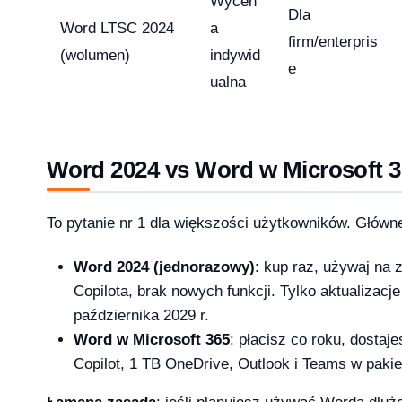
Wycen
26 — co musi wiedzieć dział IT i księgowość
Dla
Word LTSC 2024
a
firm/enterpris
(wolumen)
indywid
e
ualna
 13-33% od lipca 2026 — co to oznacza dla Twojej firmy?
Word 2024 vs Word w Microsoft 
To pytanie nr 1 dla większości użytkowników. Główne
rosoft zmienił reguły — producenci i użytkownicy na lodzie
-04-08
Word 2024 (jednorazowy)
: kup raz, używaj na
Copilota, brak nowych funkcji. Tylko aktualizac
października 2029 r.
Word w Microsoft 365
: płacisz co roku, dostaj
ku — a 71% małych firm wciąż twierdzi, że to ich nie dotyczy
Copilot, 1 TB OneDrive, Outlook i Teams w pakie
2026-04-08