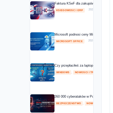
Faktura KSeF dla zakupów Microsoft 20
2026-05-01
KSIEGOWOSC I ERP
Microsoft podnosi ceny Microsoft 365 o
2026-04-08
MICROSOFT OFFICE
Czy przepłaciłeś za laptopa z NPU? Mic
,
2026
WINDOWS
NOWOSCI I TRENDY
260 000 cyberataków w Polsce w 2025 ro
,
BEZPIECZENSTWO
NOWOSCI I TRENDY