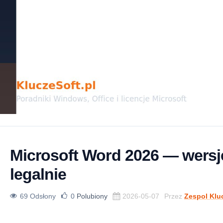
Microsoft Word 2026 — wersje
legalnie
69 Odsłony
0
Polubiony
2026-05-07
Przez
Zespol Klu