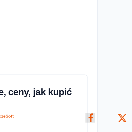
, ceny, jak kupić
czeSoft