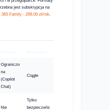
S i w przeglądarce. Formaty
otrzebna jest subskrypcja na
 365 Family - 299,00 zł/rok
.
AI Copilot
Aktualizacje
Ograniczo
na
Ciągłe
(Copilot
Chat)
Tylko
Nie
bezpieczeńs