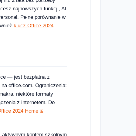
j niż 2 lata bez potrzeby
hcesz najnowszych funkcji, AI
Personal. Pełne porównanie w
ównież
klucz Office 2024
ce — jest bezpłatna z
na office.com. Ograniczenia:
akra, niektóre formaty
ączenia z internetem. Do
Office 2024 Home &
 aktywnym kontem szkolnym