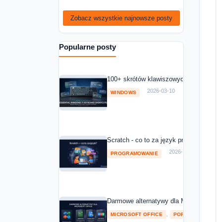
Zobacz wszystkie najnowsze posty
Popularne posty
100+ skrótów klawiszowych Windows 11
2026-03-10
WINDOWS
Scratch - co to za język programowania
2026-03-10
PROGRAMOWANIE
Darmowe alternatywy dla Microsoft Off
,
MICROSOFT OFFICE
POROWNANIA I RA