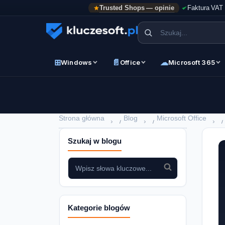
Trusted Shops — opinie
Faktura VAT
⊞
📄
☁
Windows
Office
Microsoft 365
Strona główna
Blog
Microsoft Office
›
›
›
Szukaj w blogu
Kategorie blogów