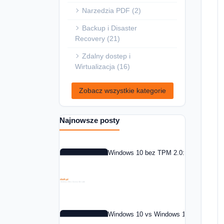
Narzedzia PDF (2)
Backup i Disaster
Recovery (21)
Zdalny dostep i
Wirtualizacja (16)
Zobacz wszystkie kategorie
Najnowsze posty
Windows 10 bez TPM 2.0: co zrobic w 
Windows 10 vs Windows 11: czy warto 