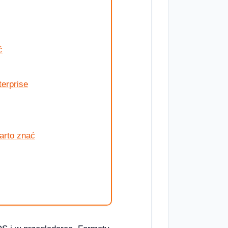
ć
erprise
arto znać