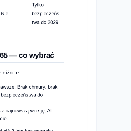
Tylko
Nie
bezpieczeńs
twa do 2029
365 — co wybrać
 różnice:
 zawsze. Brak chmury, brak
je bezpieczeństwa do
esz najnowszą wersję, AI
cie.