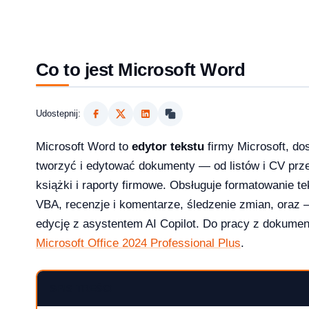
Co to jest Microsoft Word
Udostepnij:
Microsoft Word to
edytor tekstu
firmy Microsoft, do
tworzyć i edytować dokumenty — od listów i CV pr
książki i raporty firmowe. Obsługuje formatowanie te
VBA, recenzje i komentarze, śledzenie zmian, oraz —
2026?
edycję z asystentem AI Copilot. Do pracy z dokumen
Microsoft Office 2024 Professional Plus
.
SPIS TREŚCI
aktualizowac w 2026?