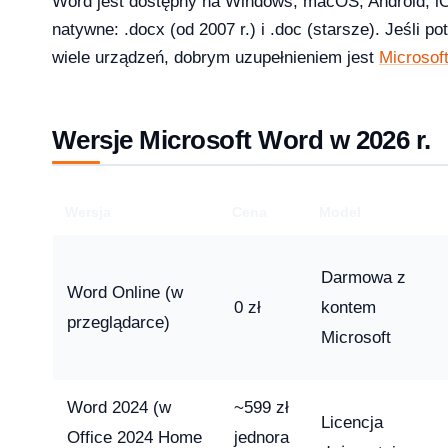
Word jest dostępny na Windows, macOS, Android, iO
natywne: .docx (od 2007 r.) i .doc (starsze). Jeśli p
wiele urządzeń, dobrym uzupełnieniem jest
Microsoft
Wersje Microsoft Word w 2026 r.
 i 10 — kompletna ściąga [2026]
Wersja
Cena
Model
Darmowa z
?
Word Online (w
0 zł
kontem
przeglądarce)
Microsoft
ice — porównanie 6 pakietów w 2026
Word 2024 (w
~599 zł
Licencja
2026-03-10
NKINGI
Office 2024 Home
jednora