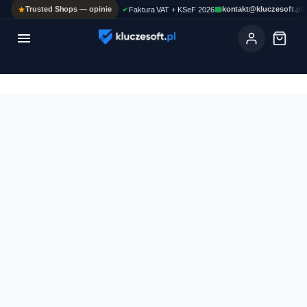
Trusted Shops — opinie
kontakt@kluczesoft.pl
Faktura VAT + KSeF 2026

Ola
ASYSTENT AI
Pomoc KluczeSoft • odpowiadam w kilka sekund