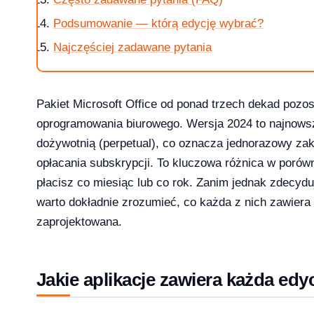
Podsumowanie — którą edycję wybrać?
Najczęściej zadawane pytania
Pakiet Microsoft Office od ponad trzech dekad pozo
 i 10 — kompletna ściąga [2026]
oprogramowania biurowego. Wersja 2024 to najnowsz
dożywotnią (perpetual), co oznacza jednorazowy za
opłacania subskrypcji. To kluczowa różnica w porów
płacisz co miesiąc lub co rok. Zanim jednak zdecydu
?
warto dokładnie zrozumieć, co każda z nich zawiera 
zaprojektowana.
Jakie aplikacje zawiera każda edy
ice — porównanie 6 pakietów w 2026
2026-03-10
NKINGI