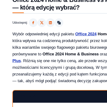
— którą edycję wybrać?
Udostepnij:
Wybór odpowiedniej edycji pakietu
Office 2024
Home
która wpływa na codzienną produktywność przez kolej
kilka wariantów swojego flagowego pakietu biurowego
porównywane to
Office 2024 Home & Business
ora
Plus
. Różnią się one nie tylko ceną, ale przede wsz
możliwościami licencyjnymi i grupą docelową. W t
2026?
przeanalizujemy każdą z edycji pod kątem funkcjona
— tak, abyś mógł podjąć świadomą decyzję zakupo
SPIS TREŚCI
aktualizowac w 2026?