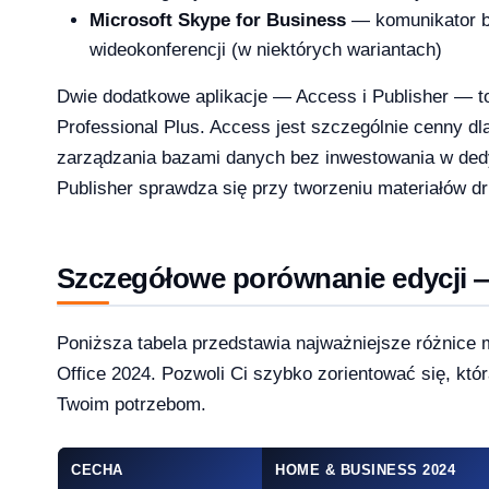
Microsoft Skype for Business
— komunikator b
wideokonferencji (w niektórych wariantach)
licz ile potrzebujesz [2026]
2026-04-03
Dwie dodatkowe aplikacje — Access i Publisher — to
Professional Plus. Access jest szczególnie cenny dla
zarządzania bazami danych bez inwestowania w de
Publisher sprawdza się przy tworzeniu materiałów d
Szczegółowe porównanie edycji —
Poniższa tabela przedstawia najważniejsze różnic
Office 2024. Pozwoli Ci szybko zorientować się, któr
Twoim potrzebom.
CECHA
HOME & BUSINESS 2024