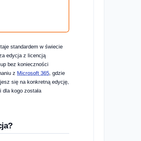
staje standardem w świecie
a edycja z licencją
kup bez konieczności
naniu z
Microsoft 365
, gdzie
jesz się na konkretną edycję,
i dla kogo została
cja?