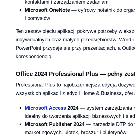
kontaktami i zarządzaniem zadaniami
26 — co musi wiedzieć dział IT i księgowość
Microsoft OneNote
— cyfrowy notatnik do orga
i pomysłów
Ten zestaw pięciu aplikacji pokrywa potrzeby więks
indywidualnych oraz małych przedsiębiorstw. Word i
 13-33% od lipca 2026 — co to oznacza dla Twojej firmy?
PowerPoint przydaje się przy prezentacjach, a Outl
korespondencją.
Office 2024 Professional Plus — pełny zes
rosoft zmienił reguły — producenci i użytkownicy na lodzie
Professional Plus to najobszerniejsza edycja dożywo
-04-08
wszystkich aplikacji z edycji Home & Business, ofer
Microsoft Access
2024
— system zarządzania r
ku — a 71% małych firm wciąż twierdzi, że to ich nie dotyczy
idealny do tworzenia aplikacji biznesowych i śle
2026-04-08
Microsoft Publisher 2024
— narzędzie DTP do t
marketingowych, ulotek, broszur i biuletynów