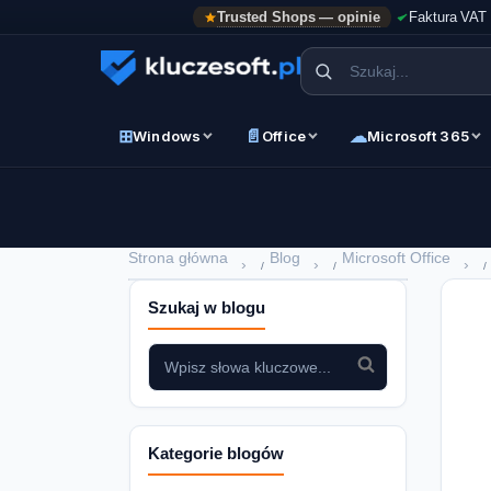
Trusted Shops — opinie
Faktura VAT
⊞
📄
☁
Windows
Office
Microsoft 365
Strona główna
Blog
Microsoft Office
›
›
›
Szukaj w blogu
Kategorie blogów