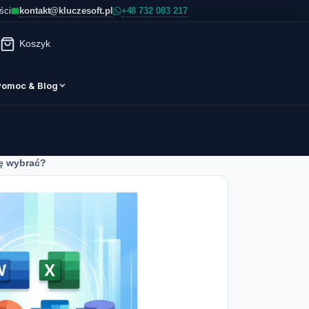
kontakt@kluczesoft.pl
ści
Koszyk
Pomoc & Blog
ję wybrać?