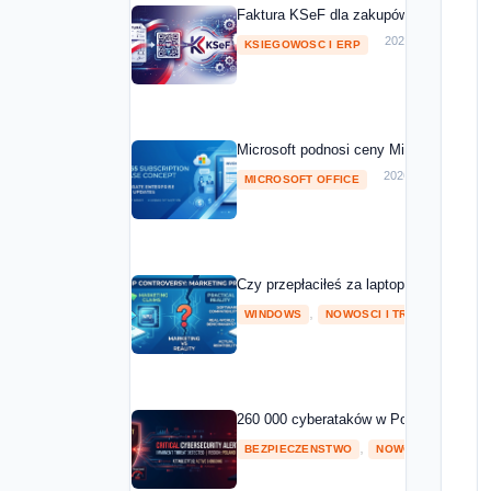
Faktura KSeF dla zakupów Microsoft 20
2026-05-01
KSIEGOWOSC I ERP
Microsoft podnosi ceny Microsoft 365 o
2026-04-08
MICROSOFT OFFICE
Czy przepłaciłeś za laptopa z NPU? Mic
,
2026
WINDOWS
NOWOSCI I TRENDY
260 000 cyberataków w Polsce w 2025 ro
,
BEZPIECZENSTWO
NOWOSCI I TRENDY