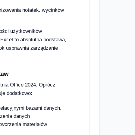
nizowania notatek, wycinków
zości użytkowników
 Excel to absolutna podstawa,
ook usprawnia zarządzanie
taw
tnia Office 2024. Oprócz
uje dodatkowo:
elacyjnymi bazami danych,
dzenia danych
worzenia materiałów