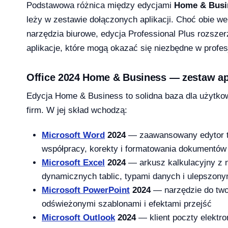
Podstawowa różnica między edycjami
Home & Busi
leży w zestawie dołączonych aplikacji. Choć obie we
narzędzia biurowe, edycja Professional Plus rozszer
1 Pro – porównanie wersji systemów operacyjny
aplikacje, które mogą okazać się niezbędne w profe
Office 2024 Home & Business — zestaw apl
Edycja Home & Business to solidna baza dla użytk
e — aktywacja przez telefon krok po kroku [2026]
firm. W jej skład wchodzą:
Microsoft Word
2024
— zaawansowany edytor te
współpracy, korekty i formatowania dokumentów
Microsoft Excel
2024
— arkusz kalkulacyjny z 
dynamicznych tablic, typami danych i ulepszony
Microsoft PowerPoint
2024
— narzędzie do twor
odświeżonymi szablonami i efektami przejść
Microsoft Outlook
2024
— klient poczty elektro