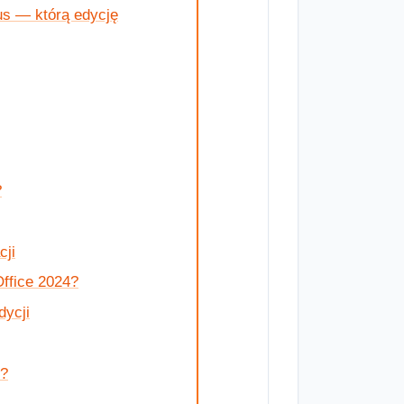
us — którą edycję
?
cji
Office 2024?
dycji
y?