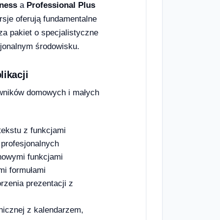
ness
a
Professional Plus
rsje oferują fundamentalne
za pakiet o specjalistyczne
sjonalnym środowisku.
ikacji
owników domowych i małych
kstu z funkcjami
 profesjonalnych
nowymi funkcjami
mi formułami
zenia prezentacji z
nicznej z kalendarzem,