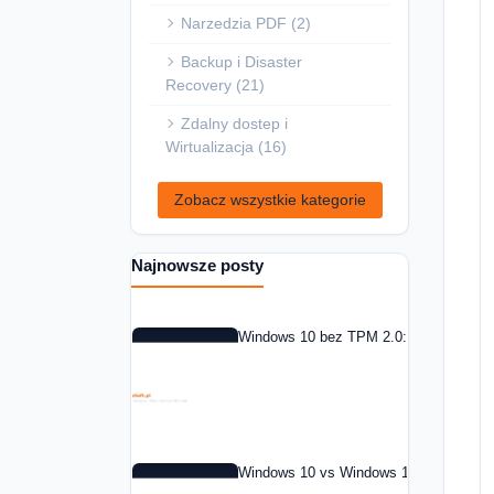
Narzedzia PDF (2)
Backup i Disaster
Recovery (21)
Zdalny dostep i
Wirtualizacja (16)
Zobacz wszystkie kategorie
Najnowsze posty
Windows 10 bez TPM 2.0: co zrobic w 
Windows 10 vs Windows 11: czy warto 