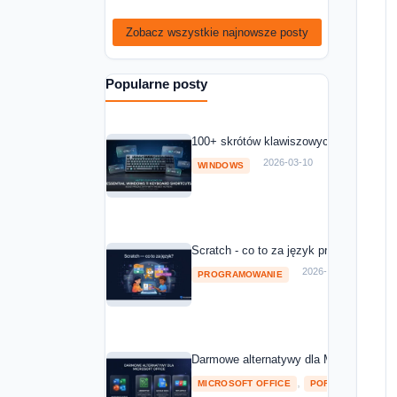
Zobacz wszystkie najnowsze posty
Popularne posty
100+ skrótów klawiszowych Windows 11
2026-03-10
WINDOWS
Scratch - co to za język programowania
2026-03-10
PROGRAMOWANIE
Darmowe alternatywy dla Microsoft Off
,
MICROSOFT OFFICE
POROWNANIA I RA