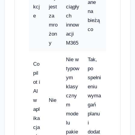
ane
kcj
jest
ciągły
na
e
za
ch
bieżą
mro
innow
co
żon
acji
y
M365
Nie w
Tak,
Co
typow
po
pil
ym
spełni
ot i
klasy
eniu
AI
czny
wyma
w
Nie
m
gań
apl
mode
planu
ika
lu
i
cja
pakie
dodat