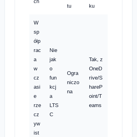
ch
tu
ku
W
sp
ółp
rac
Nie
a
jak
Tak, z
w
o
OneD
Ogra
cz
fun
rive/S
niczo
asi
kcj
hareP
na
e
a
oint/T
rze
LTS
eams
cz
C
yw
ist