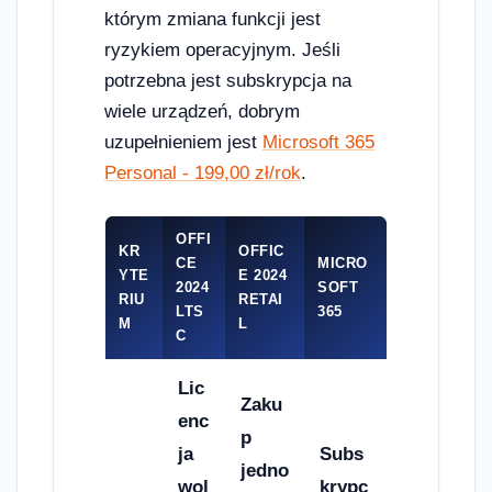
którym zmiana funkcji jest
ryzykiem operacyjnym. Jeśli
potrzebna jest subskrypcja na
wiele urządzeń, dobrym
uzupełnieniem jest
Microsoft 365
Personal - 199,00 zł/rok
.
OFFI
KR
OFFIC
CE
MICRO
YTE
E 2024
2024
SOFT
RIU
RETAI
LTS
365
M
L
C
Lic
Zaku
enc
p
ja
Subs
jedno
wol
krypc