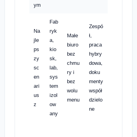
ym
Fab
Zespó
Na
ryk
Małe
ł,
jle
a,
biuro
praca
ps
kio
bez
hybry
zy
sk,
chmu
dowa,
sc
lab,
ry i
doku
en
sys
bez
menty
ari
tem
wolu
współ
us
izol
menu
dzielo
z
ow
ne
any