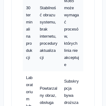
M365
30
Stabilnoś
może
ter
ć obrazu
wymaga
min
systemu,
ć
ali
brak
procesó
na
internetu,
w,
pro
procedury
których
duk
aktualiza
linia nie
cji
cji
akceptuj
e
Lab
Subskry
orat
Powtarzal
pcja
oriu
ny obraz,
bywa
m
obsługa
droższa