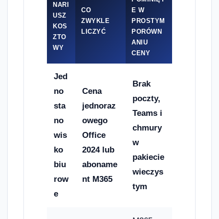
NARI
CO
E W
USZ
ZWYKLE
PROSTYM
KOS
LICZYĆ
PORÓWN
ZTO
ANIU
WY
CENY
Jed
Brak
no
Cena
poczty,
sta
jednoraz
Teams i
no
owego
chmury
wis
Office
w
ko
2024 lub
pakiecie
biu
aboname
wieczys
row
nt M365
tym
e