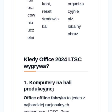
lub
kont,
organiza
pra
reset
cyjnie
cow
środowis
niż
nia
ka
lokalny
ucz
obraz
elni
Kiedy Office 2024 LTSC
wygrywa?
1. Komputery na hali
produkcyjnej
Office offline fabryka
to jeden z
najbardziej racjonalnych
scenariuszy LTSC. Przy