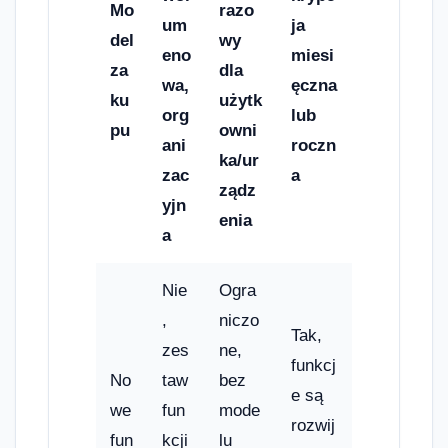
Mo
razo
um
ja
del
wy
eno
miesi
za
dla
wa,
ęczna
ku
użytk
org
lub
pu
owni
ani
roczn
ka/ur
zac
a
ządz
yjn
enia
a
Nie
Ogra
,
niczo
Tak,
zes
ne,
funkcj
No
taw
bez
e są
we
fun
mode
rozwij
fun
kcji
lu