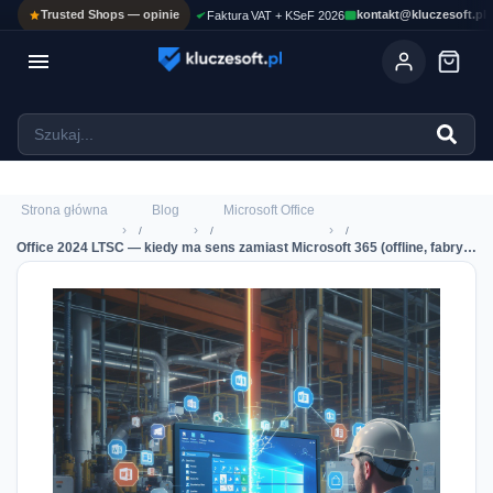
Trusted Shops — opinie
kontakt@kluczesoft.pl
Faktura VAT + KSeF 2026

Ola
ASYSTENT AI
Pomoc KluczeSoft • odpowiadam w kilka sekund
Strona główna
Blog
Microsoft Office
›
›
›
Office 2024 LTSC — kiedy ma sens zamiast Microsoft 365 (offline, fabryka, bez cloudu)