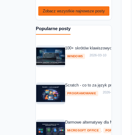
Zobacz wszystkie najnowsze posty
Popularne posty
100+ skrótów klawiszowych Windows 11
2026-03-10
WINDOWS
Scratch - co to za język programowania
2026-03-10
PROGRAMOWANIE
Darmowe alternatywy dla Microsoft Off
,
MICROSOFT OFFICE
POROWNANIA I RA