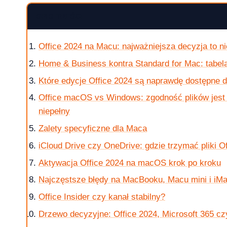
SPIS TREŚCI
Office 2024 na Macu: najważniejsza decyzja to ni
krok po kroku
Home & Business kontra Standard for Mac: tabela
Które edycje Office 2024 są naprawdę dostępne
Office macOS vs Windows: zgodność plików jest w
niepełny
 jak kupic?
Zalety specyficzne dla Maca
iCloud Drive czy OneDrive: gdzie trzymać pliki O
Aktywacja Office 2024 na macOS krok po kroku
w 2026 roku?
Najczęstsze błędy na MacBooku, Macu mini i iM
Office Insider czy kanał stabilny?
Drzewo decyzyjne: Office 2024, Microsoft 365 c