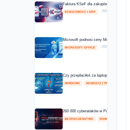
Faktura KSeF dla zakupów Microsoft 20
2026-05-01
KSIEGOWOSC I ERP
Microsoft podnosi ceny Microsoft 365 o
2026-04-08
MICROSOFT OFFICE
Czy przepłaciłeś za laptopa z NPU? Mic
,
2026
WINDOWS
NOWOSCI I TRENDY
260 000 cyberataków w Polsce w 2025 ro
,
BEZPIECZENSTWO
NOWOSCI I TRENDY