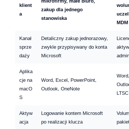
mikrofirmy, małe biuro,
26 — co musi wiedzieć dział IT i księgowość
klient
wolu
zakup dla jednego
a
uczel
stanowiska
MDM
Kanał
Detaliczny zakup jednorazowy,
Licen
 13-33% od lipca 2026 — co to oznacza dla Twojej firmy?
sprze
zwykle przypisywany do konta
aktyw
daży
Microsoft
admin
Aplika
rosoft zmienił reguły — producenci i użytkownicy na lodzie
Word,
cje na
Word, Excel, PowerPoint,
-04-08
Outlo
macO
Outlook, OneNote
LTSC
S
ku — a 71% małych firm wciąż twierdzi, że to ich nie dotyczy
Aktyw
Logowanie kontem Microsoft
Volum
2026-04-08
acja
po realizacji klucza
pakie