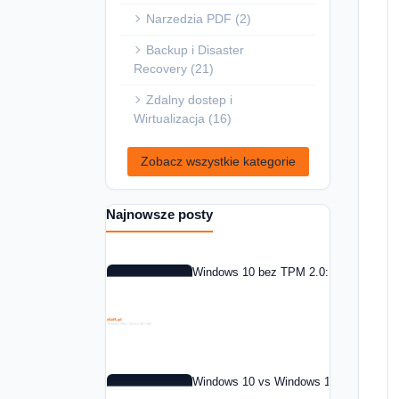
Narzedzia PDF (2)
Backup i Disaster
Recovery (21)
Zdalny dostep i
Wirtualizacja (16)
Zobacz wszystkie kategorie
Najnowsze posty
Windows 10 bez TPM 2.0: co zrobic w 
Windows 10 vs Windows 11: czy warto 