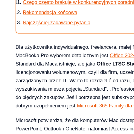
Czego często brakuje w konkurencyjnych poradn
Rekomendacja końcowa
Najczęściej zadawane pytania
Dla użytkownika indywidualnego, freelancera, małej f
 i 10 — kompletna ściąga [2026]
MacBooka Pro wyborem detalicznym jest
Office 20
Standard dla Maca istnieje, ale jako
Office LTSC St
licencjonowaniu wolumenowym, czyli dla firm, uczelni
zarządzanych przez IT. Warto to rozdzielić od razu, 
?
wyszukiwania miesza pojęcia „Standard”, „Profession
do błędnych zakupów. Jeśli potrzebna jest subskrypc
dobrym uzupełnieniem jest
Microsoft 365 Family dla
Microsoft potwierdza, że dla komputerów Mac dostęp
ice — porównanie 6 pakietów w 2026
PowerPoint, Outlook i OneNote, natomiast Access ni
2026-03-10
NKINGI