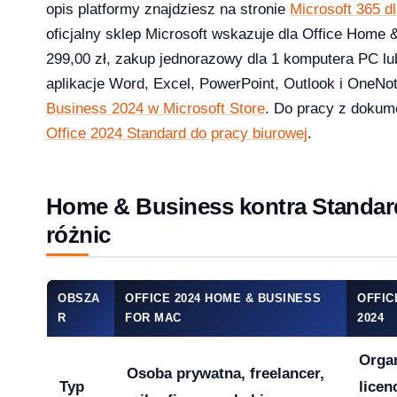
opis platformy znajdziesz na stronie
Microsoft 365 
oficjalny sklep Microsoft wskazuje dla Office Home
299,00 zł, zakup jednorazowy dla 1 komputera PC l
1 Pro – porównanie wersji systemów operacyjny
aplikacje Word, Excel, PowerPoint, Outlook i OneNo
Business 2024 w Microsoft Store
. Do pracy z dokum
Office 2024 Standard do pracy biurowej
.
e — aktywacja przez telefon krok po kroku [2026]
Home & Business kontra Standard
różnic
OBSZA
OFFICE 2024 HOME & BUSINESS
OFFIC
R
FOR MAC
2024
Organ
Osoba prywatna, freelancer,
Typ
lice