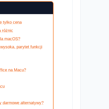
e tylko cena
 różnic
 dla macOS?
ysoka, parytet funkcji
ffice na Macu?
acu
zy darmowe alternatywy?