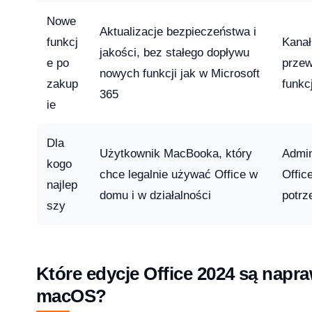
Nowe
Aktualizacje bezpieczeństwa i
licz ile potrzebujesz [2026]
funkcj
Kanał
jakości, bez stałego dopływu
2026-04-03
e po
przew
nowych funkcji jak w Microsoft
zakup
funkc
365
ie
Dla
Użytkownik MacBooka, który
Admin
kogo
chce legalnie używać Office w
Offic
najlep
domu i w działalności
potrz
szy
Które edycje Office 2024 są napr
macOS?