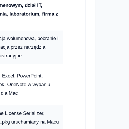
menowym, dział IT,
nia, laboratorium, firma z
cja wolumenowa, pobranie i
acja przez narzędzia
istracyjne
 Excel, PowerPoint,
ok, OneNote w wydaniu
 dla Mac
e License Serializer,
t.pkg uruchamiany na Macu