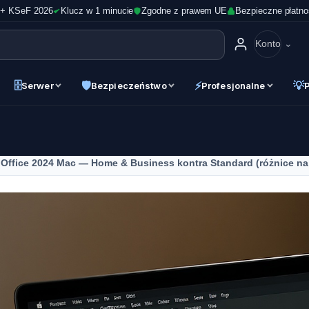
 + KSeF 2026
Klucz w 1 minucie
Zgodne z prawem UE
Bezpieczne płatno
Konto
🗄
🛡
⚡
💡
Serwer
Bezpieczeństwo
Profesjonalne
Office 2024 Mac — Home & Business kontra Standard (różnice n