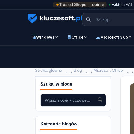
Trusted Shops — opinie
Faktura VAT
⊞
📄
☁
Windows
Office
Microsoft 365
Strona główna
Blog
Microsoft Office
›
›
›
Szukaj w blogu
Kategorie blogów