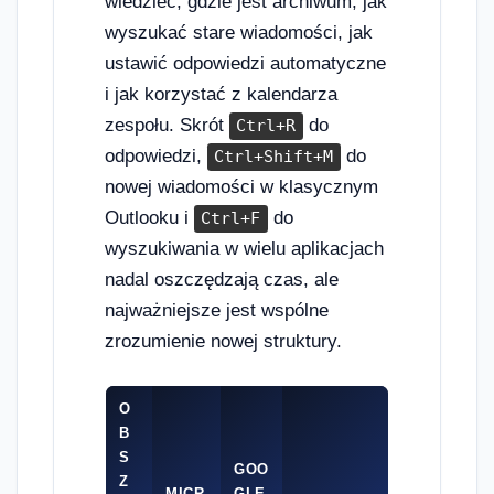
wiedzieć, gdzie jest archiwum, jak
wyszukać stare wiadomości, jak
ustawić odpowiedzi automatyczne
i jak korzystać z kalendarza
zespołu. Skrót
do
Ctrl+R
odpowiedzi,
do
Ctrl+Shift+M
nowej wiadomości w klasycznym
Outlooku i
do
Ctrl+F
wyszukiwania w wielu aplikacjach
nadal oszczędzają czas, ale
najważniejsze jest wspólne
zrozumienie nowej struktury.
O
B
S
GOO
Z
MICR
GLE