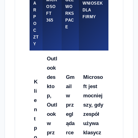
A
WNIOSEK
OSO
WO
R
DLA
FT
RKS
P
FIRMY
365
PAC
O
E
C
ZT
Y
Outl
ook
des
Gm
Microso
K
kto
ail
ft jest
li
p,
w
mocniej
e
Outl
prz
szy, gdy
n
ook
egl
zespół
t
w
ąda
używa
p
prz
rce
klasycz
o