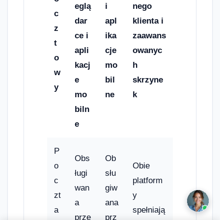
eglą
i
nego
c
dar
apl
klienta i
z
ce i
ika
zaawans
t
apli
cje
owanyc
o
kacj
mo
h
w
e
bil
skrzyne
y
mo
ne
k
biln
e
P
Obs
Ob
o
Obie
ługi
słu
c
platform
wan
giw
zt
y
a
ana
a
spełniają
prze
prz