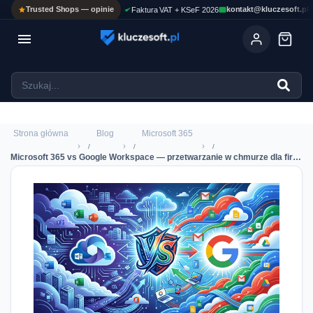
Trusted Shops — opinie
kontakt@kluczesoft.pl
Faktura VAT + KSeF 2026

Ola
ASYSTENT AI
Pomoc KluczeSoft • odpowiadam w kilka sekund
Strona główna
Blog
Microsoft 365
›
›
›
Microsoft 365 vs Google Workspace — przetwarzanie w chmurze dla firm 2026