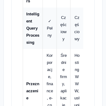
rs
Intellig
Cz
Cz
ent
✓
ęśc
ęś
Query
Peł
iow
cio
Proces
ny
y
wy
sing
Kor
Śre
Ho
por
dni
sti
acj
e
ng
e,
firm
W
Przezn
fina
y,
W
aczeni
nce
apli
W,
e
, e-
kac
usł
co
je
ugi