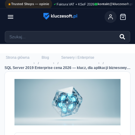
Trusted Shops — opinie
kontakt@kluczesoft.pl
Faktura VAT + KSeF 2026

Ola
ASYSTENT AI
Pomoc KluczeSoft • odpowiadam w kilka sekund
Strona główna
Blog
Serwery i Enterprise
›
›
›
SQL Server 2019 Enterprise cena 2026 — klucz, dla aplikacji biznesowych