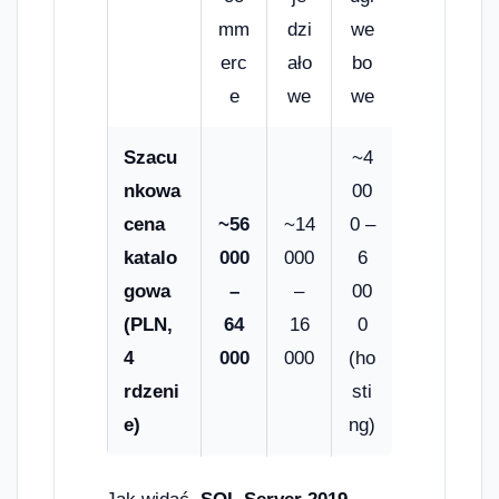
mm
dzi
we
erc
ało
bo
e
we
we
Szacu
~4
nkowa
00
cena
~56
~14
0 –
katalo
000
000
6
gowa
–
–
00
(PLN,
64
16
0
4
000
000
(ho
rdzeni
sti
e)
ng)