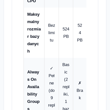
CPU
Maksy
malny
Bez
52
rozmia
524
limi
4
r bazy
PB
tu
PB
danyc
h
Bas
✓
Alway
ic
Peł
s On
(2
ne
✗
Availa
repl
(do
Bra
bility
iki,
9
k
Group
1
repl
s
baz