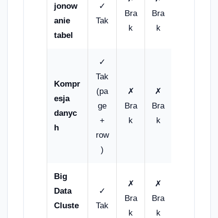
jonow
✓
Bra
Bra
anie
Tak
k
k
tabel
✓
Tak
Kompr
(pa
✗
✗
esja
ge
Bra
Bra
danyc
+
k
k
h
row
)
Big
✗
✗
Data
✓
Bra
Bra
Cluste
Tak
k
k