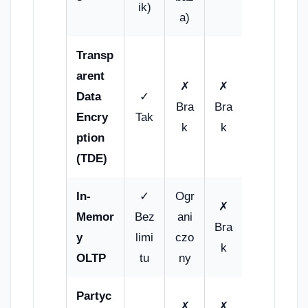
ik)
a)
Transp
arent
✗
✗
Data
✓
Bra
Bra
Encry
Tak
k
k
ption
(TDE)
In-
✓
Ogr
✗
Memor
Bez
ani
Bra
y
limi
czo
k
OLTP
tu
ny
Partyc
✗
✗