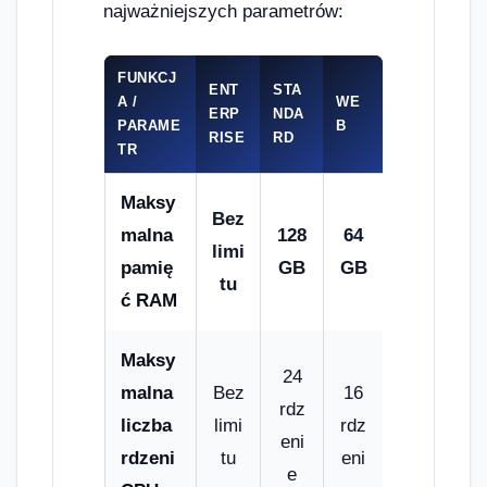
najważniejszych parametrów:
FUNKCJ
ENT
STA
A /
WE
ERP
NDA
PARAME
B
RISE
RD
TR
Maksy
Bez
malna
128
64
limi
pamię
GB
GB
tu
ć RAM
Maksy
24
malna
Bez
16
rdz
liczba
limi
rdz
eni
rdzeni
tu
eni
e