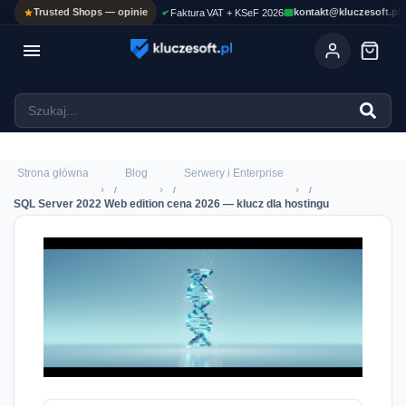
Trusted Shops — opinie
kontakt@kluczesoft.pl
Faktura VAT + KSeF 2026

Ola
ASYSTENT AI
Pomoc KluczeSoft • odpowiadam w kilka sekund
Strona główna
Blog
Serwery i Enterprise
›
›
›
SQL Server 2022 Web edition cena 2026 — klucz dla hostingu