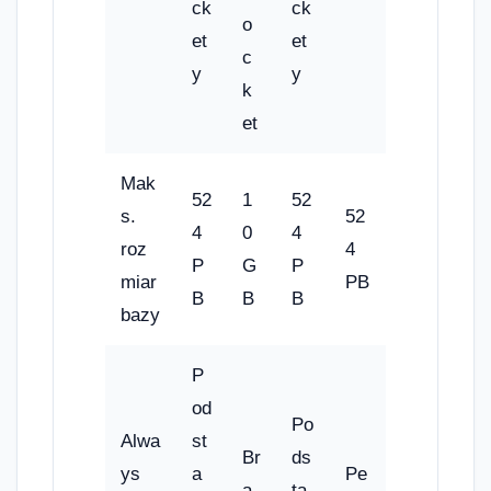
ck
ck
o
et
et
c
y
y
k
et
Mak
52
1
52
s.
52
4
0
4
roz
4
P
G
P
miar
PB
B
B
B
bazy
P
od
Po
Alwa
st
Br
ds
ys
a
Pe
a
ta