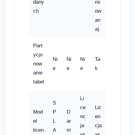
dany
ns
ch
ow
an
a)
Part
ycjo
Ni
Ni
Ni
Ta
now
e
e
e
k
anie
tabel
Li
S
ce
Lic
Mod
P
D
nc
en
el
L
ar
ja
cja
licen
A
m
wi
wi