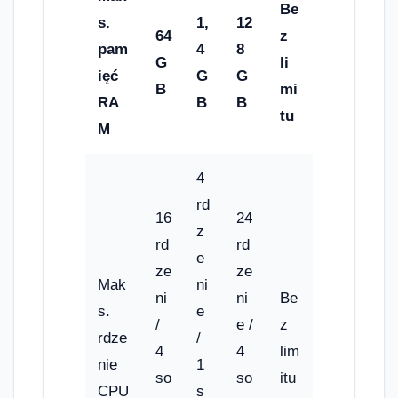
Be
s.
1,
12
64
z
pam
4
8
G
li
ięć
G
G
B
mi
RA
B
B
tu
M
4
rd
16
24
z
rd
rd
e
ze
ze
Mak
ni
ni
ni
Be
s.
e
/
e /
z
rdze
/
4
4
lim
nie
1
so
so
itu
CPU
s