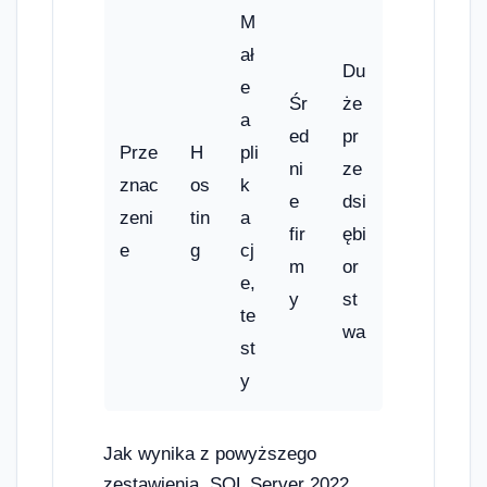
M
ał
Du
e
Śr
że
a
ed
pr
Prze
H
pli
ni
ze
znac
os
k
e
dsi
zeni
tin
a
fir
ębi
e
g
cj
m
or
e,
y
st
te
wa
st
y
Jak wynika z powyższego
zestawienia, SQL Server 2022