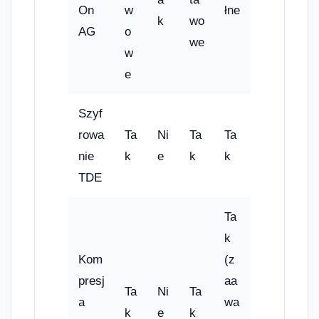
On
w
łne
k
wo
AG
o
we
w
e
Szyf
rowa
Ta
Ni
Ta
Ta
nie
k
e
k
k
TDE
Ta
k
Kom
(z
presj
aa
Ta
Ni
Ta
a
wa
k
e
k