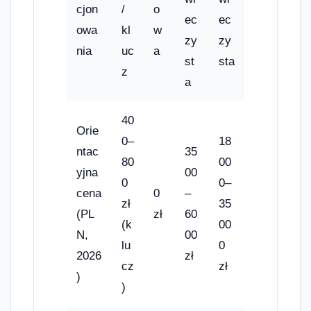
cjon
/
o
ec
ec
owa
kl
w
zy
zy
nia
uc
a
st
sta
z
a
40
Orie
0–
18
ntac
35
80
00
yjna
00
0
0–
cena
0
–
zł
35
(PL
zł
60
(k
00
N,
00
lu
0
2026
zł
cz
zł
)
)