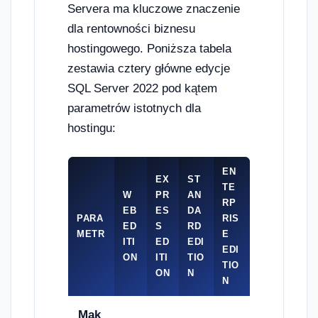
Servera ma kluczowe znaczenie
dla rentowności biznesu
hostingowego. Poniższa tabela
zestawia cztery główne edycje
SQL Server 2022 pod kątem
parametrów istotnych dla
hostingu:
EN
EX
ST
TE
W
PR
AN
RP
EB
ES
DA
PARA
RIS
ED
S
RD
METR
E
ITI
ED
EDI
EDI
ON
ITI
TIO
TIO
ON
N
N
Mak