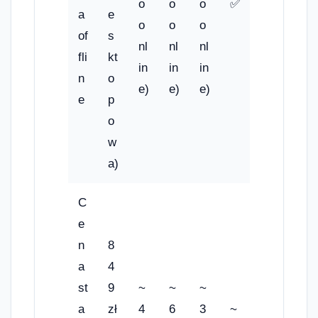
o
o
o
✅
a
e
o
o
o
of
s
nl
nl
nl
fli
kt
in
in
in
n
o
e)
e)
e)
e
p
o
w
a)
C
e
n
8
a
4
st
9
~
~
~
a
zł
4
6
3
~