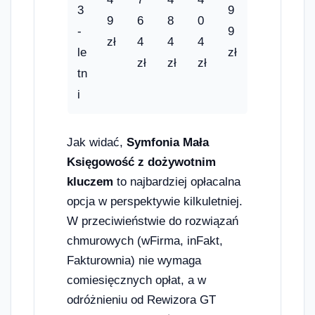
3
9
9
6
8
0
-
9
zł
4
4
4
le
zł
zł
zł
zł
tn
i
Jak widać,
Symfonia Mała
Księgowość z dożywotnim
kluczem
to najbardziej opłacalna
opcja w perspektywie kilkuletniej.
W przeciwieństwie do rozwiązań
chmurowych (wFirma, inFakt,
Fakturownia) nie wymaga
comiesięcznych opłat, a w
odróżnieniu od Rewizora GT