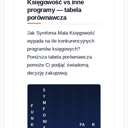
Księgowość vs inne
programy — tabela
porównawcza
Jak Symfonia Mała Księgowość
wypada na tle konkurencyjnych
programów księgowych?
Poniższa tabela porównawcza
pomoże Ci podjąć świadomą
decyzję zakupową:
S
Y
M
F
F
U
O
N
NI
K
FA
R
A