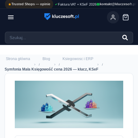
Trusted Shops — opinie
kontakt@kluczesoft.pl
Faktura VAT + KSeF 2026

Ola
ASYSTENT AI
Pomoc KluczeSoft • odpowiadam w kilka sekund
Strona główna
Blog
Ksiegowosc i ERP
›
›
›
Symfonia Mała Księgowość cena 2026 — klucz, KSeF