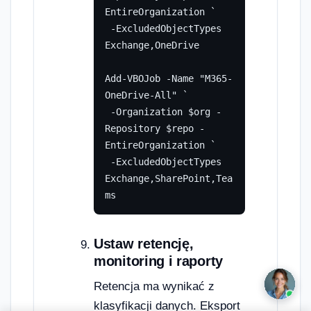
EntireOrganization `

 -ExcludedObjectTypes 
Exchange,OneDrive

Add-VBOJob -Name "M365-
OneDrive-All" `

 -Organization $org -
Repository $repo -
EntireOrganization `

 -ExcludedObjectTypes 
Exchange,SharePoint,Tea
ms
Ustaw retencję,
monitoring i raporty
Retencja ma wynikać z
klasyfikacji danych. Eksport