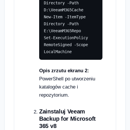
Directory -Path 
D:\VeeamM365Cache

New-Item -ItemType 
Directory -Path 
E:\VeeamM365Repo

Set-ExecutionPolicy 
RemoteSigned -Scope 
LocalMachine
Opis zrzutu ekranu 2:
PowerShell po utworzeniu
katalogów cache i
repozytorium.
Zainstaluj Veeam
Backup for Microsoft
365 v8