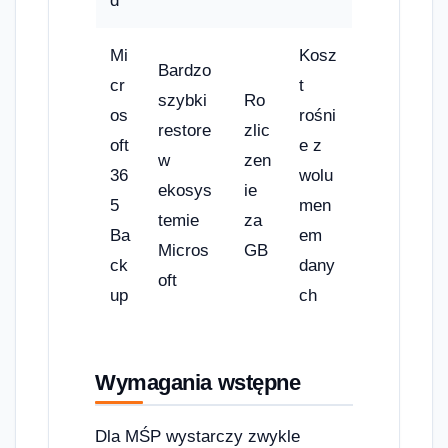
d
Mi
Kosz
Bardzo
cr
t
szybki
Ro
os
rośni
restore
zlic
oft
e z
w
zen
36
wolu
ekosys
ie
5
men
temie
za
Ba
em
Micros
GB
ck
dany
oft
up
ch
Wymagania wstępne
Dla MŚP wystarczy zwykle