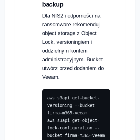
backup
Dla NIS2 i odporności na
ransomware rekomenduj
object storage z Object
Lock, versioningiem i
oddzielnym kontem
administracyjnym. Bucket
utwórz przed dodaniem do
Veeam.
aws s3api get-bucket-
versioning --bucket 
firma-m365-veeam

aws s3api get-object-
lock-configuration --
bucket firma-m365-veeam
