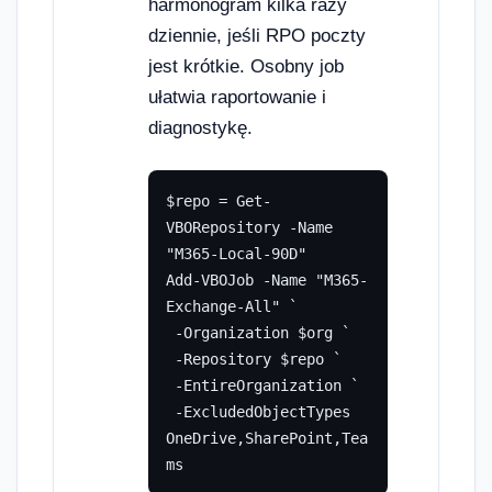
harmonogram kilka razy
dziennie, jeśli RPO poczty
jest krótkie. Osobny job
ułatwia raportowanie i
diagnostykę.
$repo = Get-
VBORepository -Name 
"M365-Local-90D"

Add-VBOJob -Name "M365-
Exchange-All" `

 -Organization $org `

 -Repository $repo `

 -EntireOrganization `

 -ExcludedObjectTypes 
OneDrive,SharePoint,Tea
ms