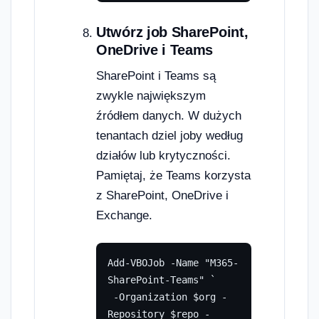
Utwórz job SharePoint,
OneDrive i Teams
SharePoint i Teams są
zwykle największym
źródłem danych. W dużych
tenantach dziel joby według
działów lub krytyczności.
Pamiętaj, że Teams korzysta
z SharePoint, OneDrive i
Exchange.
Add-VBOJob -Name "M365-
SharePoint-Teams" `

 -Organization $org -
Repository $repo -