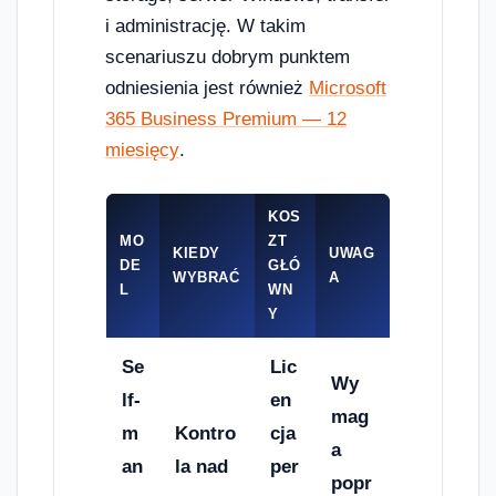
i administrację. W takim
scenariuszu dobrym punktem
odniesienia jest również
Microsoft
365 Business Premium — 12
miesięcy
.
KOS
MO
ZT
KIEDY
UWAG
DE
GŁÓ
WYBRAĆ
A
L
WN
Y
Se
Lic
Wy
lf-
en
mag
m
Kontro
cja
a
an
la nad
per
popr