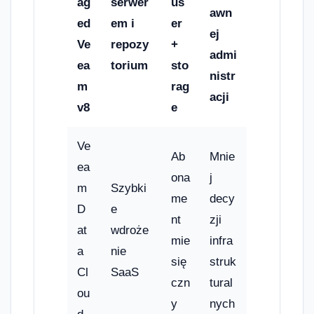
ag
serwer
us
awn
ed
em i
er
ej
Ve
repozy
+
admi
ea
torium
sto
nistr
m
rag
acji
v8
e
Ve
Ab
Mnie
ea
ona
j
m
Szybki
me
decy
D
e
nt
zji
at
wdroże
mie
infra
a
nie
się
struk
Cl
SaaS
czn
tural
ou
y
nych