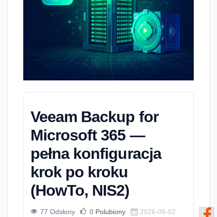
Veeam Backup for
Microsoft 365 —
pełna konfiguracja
krok po kroku
(HowTo, NIS2)
77 Odsłony
0
Polubiony
2026-05-02