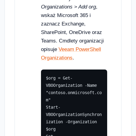
Organizations > Add org
,
wskaż Microsoft 365 i
zaznacz Exchange,
SharePoint, OneDrive oraz
Teams. Cmdlety organizacji
opisuje
Veeam PowerShell
Organizations
.
$org = Get-
VBOOrganization -Name 
"contoso.onmicrosoft.co
m"

Start-
VBOOrganizationSynchron
ization -Organization 
$org
