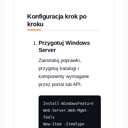
Konfiguracja krok po
kroku
Przygotuj Windows
Server
Zainstaluj poprawki,
przygotuj katalogi i
komponenty wymagane
przez portal lub API.
Install-WindowsFeature 
Web-Server,Web-Mgmt-
Tools

New-Item -ItemType 