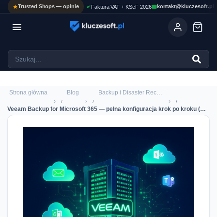
Trusted Shops — opinie
kontakt@kluczesoft.pl
Faktura VAT + KSeF 2026

Ola
ASYSTENT AI
Pomoc KluczeSoft • odpowiadam w kilka sekund
Strona główna
Blog
Backup i Disaster Recovery
›
›
›
Veeam Backup for Microsoft 365 — pełna konfiguracja krok po kroku (HowTo, NIS2)