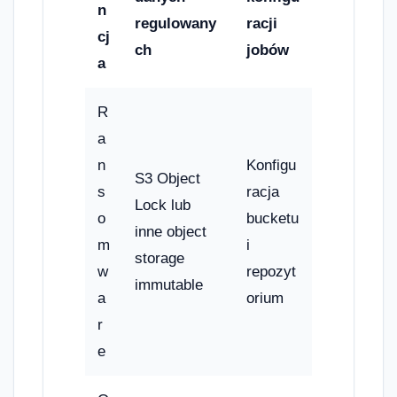
n
regulowany
racji
cj
ch
jobów
a
R
a
n
Konfigu
S3 Object
s
racja
Lock lub
o
bucketu
inne object
m
i
storage
w
repozyt
immutable
a
orium
r
e