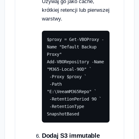
Używaj go jako cache,
krótkiej retencji lub pierwszej
warstwy.
$proxy = Get-VBOProxy -
Name "Default Backup 
Proxy"

Add-VBORepository -Name 
"M365-Local-90D" `

 -Proxy $proxy `

 -Path 
"E:\VeeamM365Repo" `

 -RetentionPeriod 90 `

 -RetentionType 
SnapshotBased
Dodaj S3 immutable