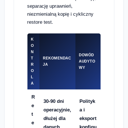
separację uprawnień,
niezmienialną kopię i cykliczny
restore test.
K
O
N
DOWÓD
T
REKOMENDAC
AUDYTO
R
JA
WY
O
L
A
R
30-90 dni
Polityk
e
operacyjnie,
a i
t
dłużej dla
eksport
e
danych
konfigu