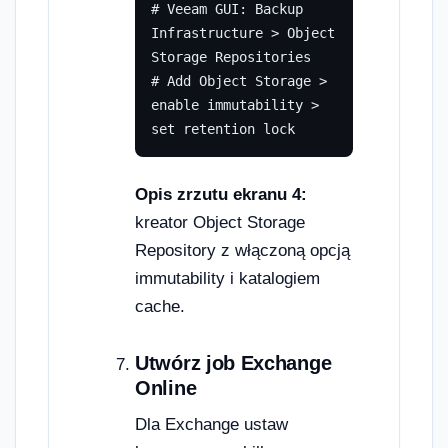
# Veeam GUI: Backup 
Infrastructure > Object 
Storage Repositories

# Add Object Storage > 
enable immutability > 
set retention lock
Opis zrzutu ekranu 4:
kreator Object Storage
Repository z włączoną opcją
immutability i katalogiem
cache.
Utwórz job Exchange
Online
Dla Exchange ustaw