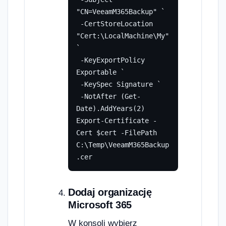
"CN=VeeamM365Backup" `

 -CertStoreLocation 
"Cert:\LocalMachine\My" 
`

 -KeyExportPolicy 
Exportable `

 -KeySpec Signature `

 -NotAfter (Get-
Date).AddYears(2)

Export-Certificate -
Cert $cert -FilePath 
C:\Temp\VeeamM365Backup
.cer
Dodaj organizację
Microsoft 365
W konsoli wybierz