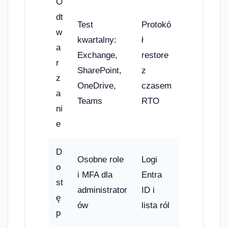
O
dt
Test
Protokó
w
kwartalny:
ł
a
Exchange,
restore
r
SharePoint,
z
z
OneDrive,
czasem
a
Teams
RTO
ni
e
D
Osobne role
Logi
o
i MFA dla
Entra
st
administrator
ID i
ę
ów
lista ról
p