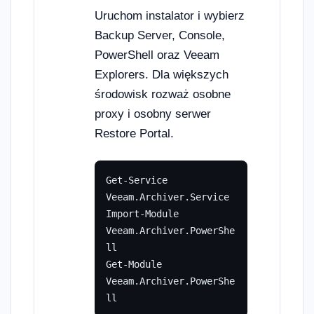
Uruchom instalator i wybierz
Backup Server, Console,
PowerShell oraz Veeam
Explorers. Dla większych
środowisk rozważ osobne
proxy i osobny serwer
Restore Portal.
Get-Service 
Veeam.Archiver.Service

Import-Module 
Veeam.Archiver.PowerShe
ll

Get-Module 
Veeam.Archiver.PowerShe
ll