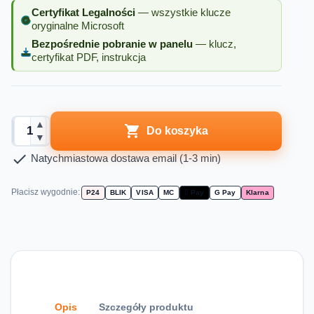
Certyfikat Legalności
— wszystkie klucze
oryginalne Microsoft
Bezpośrednie pobranie w panelu
— klucz,
certyfikat PDF, instrukcja
▲

Do koszyka
▼

Natychmiastowa dostawa email (1-3 min)
Płacisz wygodnie:
P24
BLIK
VISA
MC
 Pay
G Pay
Klarna
Opis
Szczegóły produktu