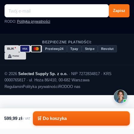
Zapisz
RODO:
Polityka prywatności
BEZPIECZNE PŁATNOŚCI:
Przelewy24
Tpay
Stripe
Revolut
© 2026
Selected Supply Sp. z o.o.
· NIP 7272834817 · KRS
0000765817 · ul. Hoża 86/410, 00-682 Warszawa
Regulamin
Polityka prywatności
RODO
O nas
599,99 zł
🛒 Do koszyka
z VAT
599,99 zł
Do koszyka
599,99 zł
Do koszyka