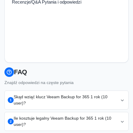
Recenzje/Q&A Pytania i odpowiedzi
FAQ
help_outline
Znajdź odpowiedzi na częste pytania
Skąd wziąć klucz Veeam Backup for 365 1 rok (10
expand_more
1
user)?
Klucz Veeam Backup for 365 1 rok (10 user) najtaniej i
Ile kosztuje legalny Veeam Backup for 365 1 rok (10
expand_more
legalnie kupisz w KluczeSoft.pl — oryginalna licencja
2
user)?
wieczysta od 600 zł, faktura VAT 23%, dostawa e-mailem w 1-