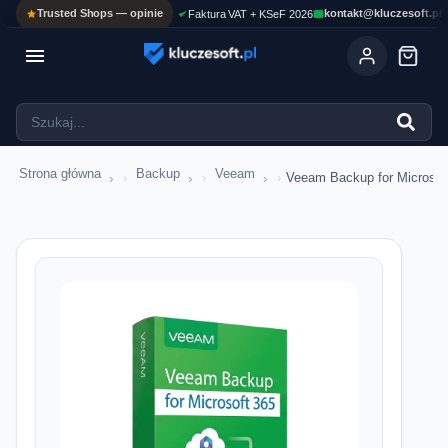
Trusted Shops — opinie
kontakt@kluczesoft.pl
Faktura VAT + KSeF 2026

Strona główna
Backup
Veeam
›
›
›
Veeam Backup for Microsoft 