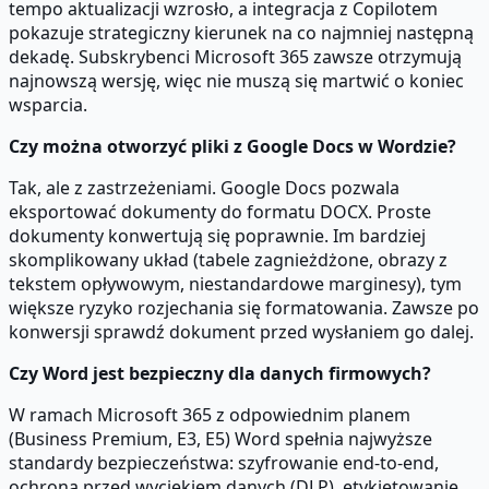
tempo aktualizacji wzrosło, a integracja z Copilotem
pokazuje strategiczny kierunek na co najmniej następną
dekadę. Subskrybenci Microsoft 365 zawsze otrzymują
najnowszą wersję, więc nie muszą się martwić o koniec
wsparcia.
Czy można otworzyć pliki z Google Docs w Wordzie?
Tak, ale z zastrzeżeniami. Google Docs pozwala
eksportować dokumenty do formatu DOCX. Proste
dokumenty konwertują się poprawnie. Im bardziej
skomplikowany układ (tabele zagnieżdżone, obrazy z
tekstem opływowym, niestandardowe marginesy), tym
większe ryzyko rozjechania się formatowania. Zawsze po
konwersji sprawdź dokument przed wysłaniem go dalej.
Czy Word jest bezpieczny dla danych firmowych?
W ramach Microsoft 365 z odpowiednim planem
(Business Premium, E3, E5) Word spełnia najwyższe
standardy bezpieczeństwa: szyfrowanie end-to-end,
ochrona przed wyciekiem danych (DLP), etykietowanie