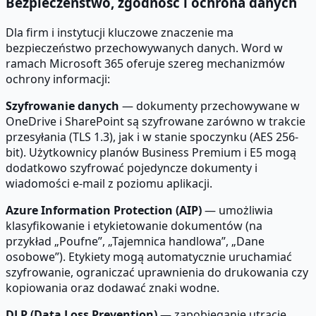
Bezpieczeństwo, zgodność i ochrona danych
Dla firm i instytucji kluczowe znaczenie ma
bezpieczeństwo przechowywanych danych. Word w
ramach Microsoft 365 oferuje szereg mechanizmów
ochrony informacji:
Szyfrowanie danych
— dokumenty przechowywane w
OneDrive i SharePoint są szyfrowane zarówno w trakcie
przesyłania (TLS 1.3), jak i w stanie spoczynku (AES 256-
bit). Użytkownicy planów Business Premium i E5 mogą
dodatkowo szyfrować pojedyncze dokumenty i
wiadomości e-mail z poziomu aplikacji.
Azure Information Protection (AIP)
— umożliwia
klasyfikowanie i etykietowanie dokumentów (na
przykład „Poufne”, „Tajemnica handlowa”, „Dane
osobowe”). Etykiety mogą automatycznie uruchamiać
szyfrowanie, ograniczać uprawnienia do drukowania czy
kopiowania oraz dodawać znaki wodne.
DLP (Data Loss Prevention)
— zapobieganie utracie