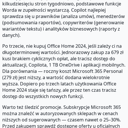
kilkudziesięciu stron tygodniowo, podstawowe funkcje
Worda w zupełności wystarczą. Copilot najlepiej
sprawdza się u prawników (analiza umów), menedżerów
(podsumowania raportów), copywriterów (generowanie
wariantów tekstu) i analityków biznesowych (raporty z
danych).
Po trzecie, nie kupuj Office Home 2024, jeśli zależy ci na
długoterminowej wartości. Jednorazowy zakup za 679 zł
kusi brakiem cyklicznych opłat, ale tracisz dostęp do
aktualizacji, Copilota, 1 TB OneDrive i aplikacji mobilnych.
Dla porównania — roczny koszt Microsoft 365 Personal
(279 zł) jest niższy, a wartość dodana wielokrotnie
wyższa. Dopiero po trzech latach użytkowania Office
Home 2024 staje się tańszy, ale przez ten czas tracisz
dostęp do wszystkich nowych funkcji.
Warto też śledzić promocje. Subskrypcje Microsoft 365
można znaleźć w autoryzowanych sklepach w cenach
niższych od sugerowanych — czasem nawet o 25–30%.
Przed zakupem sprawdź dostępne oferty u oficjalnych