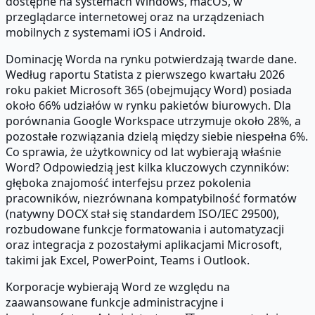
dostępne na systemach Windows, macOS, w
przeglądarce internetowej oraz na urządzeniach
mobilnych z systemami iOS i Android.
Dominację Worda na rynku potwierdzają twarde dane.
Według raportu Statista z pierwszego kwartału 2026
roku pakiet Microsoft 365 (obejmujący Word) posiada
około 66% udziałów w rynku pakietów biurowych. Dla
porównania Google Workspace utrzymuje około 28%, a
pozostałe rozwiązania dzielą między siebie niespełna 6%.
Co sprawia, że użytkownicy od lat wybierają właśnie
Word? Odpowiedzią jest kilka kluczowych czynników:
głęboka znajomość interfejsu przez pokolenia
pracowników, niezrównana kompatybilność formatów
(natywny DOCX stał się standardem ISO/IEC 29500),
rozbudowane funkcje formatowania i automatyzacji
oraz integracja z pozostałymi aplikacjami Microsoft,
takimi jak Excel, PowerPoint, Teams i Outlook.
Korporacje wybierają Word ze względu na
zaawansowane funkcje administracyjne i