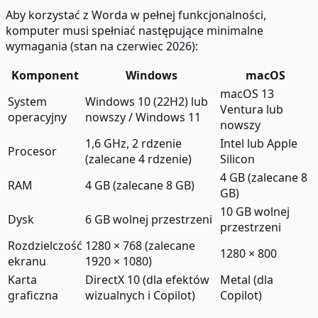
Aby korzystać z Worda w pełnej funkcjonalności,
komputer musi spełniać następujące minimalne
wymagania (stan na czerwiec 2026):
Komponent
Windows
macOS
macOS 13
System
Windows 10 (22H2) lub
Ventura lub
operacyjny
nowszy / Windows 11
nowszy
1,6 GHz, 2 rdzenie
Intel lub Apple
Procesor
(zalecane 4 rdzenie)
Silicon
4 GB (zalecane 8
RAM
4 GB (zalecane 8 GB)
GB)
10 GB wolnej
Dysk
6 GB wolnej przestrzeni
przestrzeni
Rozdzielczość
1280 × 768 (zalecane
1280 × 800
ekranu
1920 × 1080)
Karta
DirectX 10 (dla efektów
Metal (dla
graficzna
wizualnych i Copilot)
Copilot)