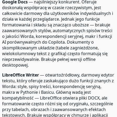
Google Docs
— najsilniejszy konkurent. Oferuje
doskonałą współpracę w czasie rzeczywistym, jest
całkowicie darmowy dla użytkowników indywidualnych i
działa w każdej przeglądarce. Jednak jego funkcje
formatowania i składu są znacząco uboższe — brakuje
zaawansowanych stylów, automatycznych spisów treści
o jakości Worda, korespondencji seryjnej, makr i funkcji
AI porównywalnych do Copilota. Dokumenty o
skomplikowanym układzie (tabele zagnieżdżone,
wielokolumnowy tekst z grafiką) często formatują się
nieprzewidywalnie. Brakuje pełnej wersji offline
desktopowej.
LibreOffice Writer
— otwartoźródłowy, darmowy edytor
tekstu, który oferuje zaskakująco dużo funkcji znanych z
Worda: style, spisy treści, korespondencję seryjną,
makra w Pythonie i Basicu. Główną wadą jest
kompatybilność — LibreOffice otwiera pliki DOCX, ale
formatowanie często różni się od oryginału, szczególnie
przy tabelach, obrazach i zaawansowanych efektach
tekstowych. Brakuje współpracy w chmurze i aplikacji