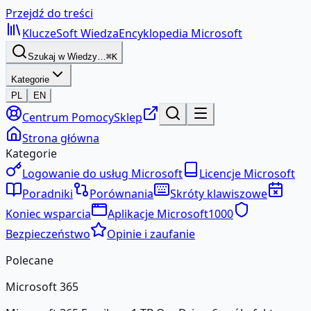
Przejdź do treści
KluczeSoft
Wiedza
Encyklopedia Microsoft
Szukaj w Wiedzy…
⌘K
Kategorie
PL
EN
Centrum Pomocy
Sklep
Strona główna
Kategorie
Logowanie do usług Microsoft
Licencje Microsoft
Poradniki
Porównania
Skróty klawiszowe
Koniec wsparcia
Aplikacje Microsoft
1000
Bezpieczeństwo
Opinie i zaufanie
Polecane
Microsoft 365