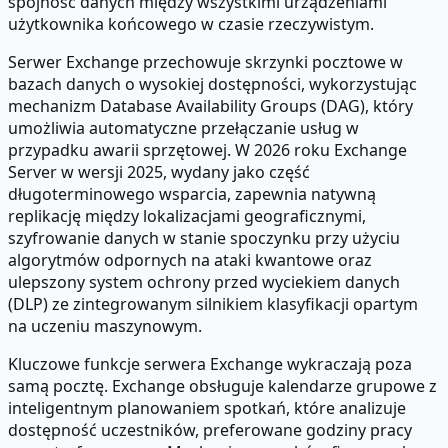
spójność danych między wszystkimi urządzeniami
użytkownika końcowego w czasie rzeczywistym.
Serwer Exchange przechowuje skrzynki pocztowe w
bazach danych o wysokiej dostępności, wykorzystując
mechanizm Database Availability Groups (DAG), który
umożliwia automatyczne przełączanie usług w
przypadku awarii sprzętowej. W 2026 roku Exchange
Server w wersji 2025, wydany jako część
długoterminowego wsparcia, zapewnia natywną
replikację między lokalizacjami geograficznymi,
szyfrowanie danych w stanie spoczynku przy użyciu
algorytmów odpornych na ataki kwantowe oraz
ulepszony system ochrony przed wyciekiem danych
(DLP) ze zintegrowanym silnikiem klasyfikacji opartym
na uczeniu maszynowym.
Kluczowe funkcje serwera Exchange wykraczają poza
samą pocztę. Exchange obsługuje kalendarze grupowe z
inteligentnym planowaniem spotkań, które analizuje
dostępność uczestników, preferowane godziny pracy