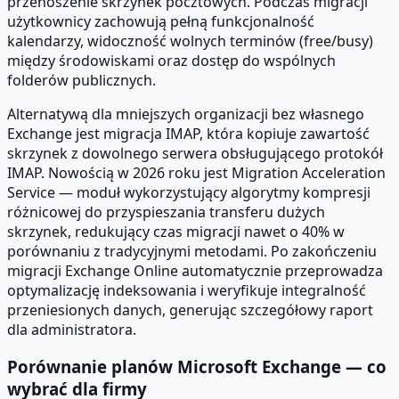
przenoszenie skrzynek pocztowych. Podczas migracji
użytkownicy zachowują pełną funkcjonalność
kalendarzy, widoczność wolnych terminów (free/busy)
między środowiskami oraz dostęp do wspólnych
folderów publicznych.
Alternatywą dla mniejszych organizacji bez własnego
Exchange jest migracja IMAP, która kopiuje zawartość
skrzynek z dowolnego serwera obsługującego protokół
IMAP. Nowością w 2026 roku jest Migration Acceleration
Service — moduł wykorzystujący algorytmy kompresji
różnicowej do przyspieszania transferu dużych
skrzynek, redukujący czas migracji nawet o 40% w
porównaniu z tradycyjnymi metodami. Po zakończeniu
migracji Exchange Online automatycznie przeprowadza
optymalizację indeksowania i weryfikuje integralność
przeniesionych danych, generując szczegółowy raport
dla administratora.
Porównanie planów Microsoft Exchange — co
wybrać dla firmy