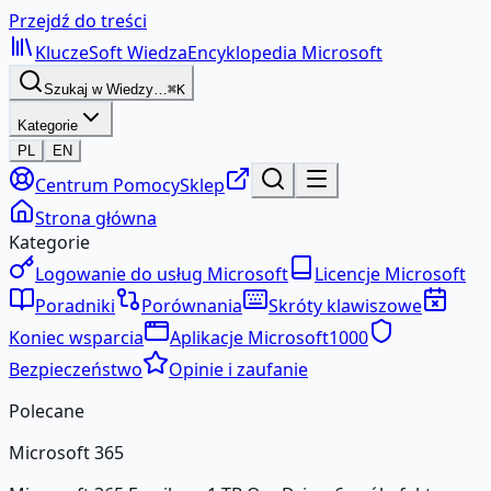
Przejdź do treści
KluczeSoft
Wiedza
Encyklopedia Microsoft
Szukaj w Wiedzy…
⌘K
Kategorie
PL
EN
Centrum Pomocy
Sklep
Strona główna
Kategorie
Logowanie do usług Microsoft
Licencje Microsoft
Poradniki
Porównania
Skróty klawiszowe
Koniec wsparcia
Aplikacje Microsoft
1000
Bezpieczeństwo
Opinie i zaufanie
Polecane
Microsoft 365