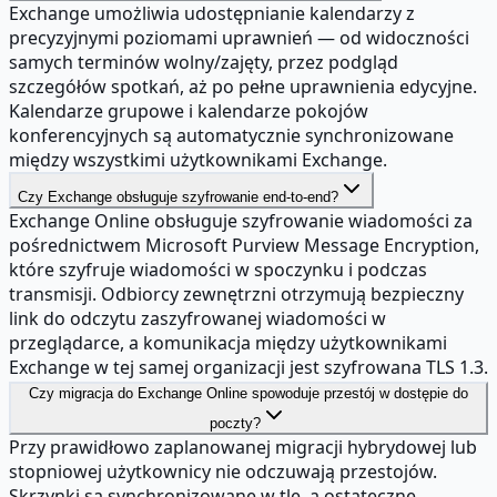
Exchange umożliwia udostępnianie kalendarzy z
precyzyjnymi poziomami uprawnień — od widoczności
samych terminów wolny/zajęty, przez podgląd
szczegółów spotkań, aż po pełne uprawnienia edycyjne.
Kalendarze grupowe i kalendarze pokojów
konferencyjnych są automatycznie synchronizowane
między wszystkimi użytkownikami Exchange.
Czy Exchange obsługuje szyfrowanie end-to-end?
Exchange Online obsługuje szyfrowanie wiadomości za
pośrednictwem Microsoft Purview Message Encryption,
które szyfruje wiadomości w spoczynku i podczas
transmisji. Odbiorcy zewnętrzni otrzymują bezpieczny
link do odczytu zaszyfrowanej wiadomości w
przeglądarce, a komunikacja między użytkownikami
Exchange w tej samej organizacji jest szyfrowana TLS 1.3.
Czy migracja do Exchange Online spowoduje przestój w dostępie do
poczty?
Przy prawidłowo zaplanowanej migracji hybrydowej lub
stopniowej użytkownicy nie odczuwają przestojów.
Skrzynki są synchronizowane w tle, a ostateczne