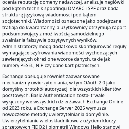
ocenia reputację domeny nadawczej, analizuje nagłówki
pod kątem technik spoofingu DMARC i SPF oraz bada
strukturę językową wiadomości pod kątem
socjotechniki. Wiadomości oznaczone jako podejrzane
trafiają do kwarantanny, a użytkownicy otrzymują raport
podsumowujący z możliwością samodzielnego
zwalniania fałszywie pozytywnych wyników.
Administratorzy mogą dodatkowo skonfigurować reguły
wymagające szyfrowania wiadomości wychodzących
zawierających określone wzorce danych, takie jak
numery PESEL, NIP czy dane kart płatniczych.
Exchange obsługuje również zaawansowane
mechanizmy uwierzytelniania, w tym OAuth 2.0 jako
domyślny protokół autoryzacji dla wszystkich klientów
pocztowych. Basic Authentication został trwale
wyłączony we wszystkich dzierżawach Exchange Online
od 2023 roku, a Exchange Server 2025 wymusza
nowoczesne metody uwierzytelniania domyślnie.
Uwierzytelnianie wieloskładnikowe z użyciem kluczy
sprzętowych FIDO2 i biometrii Windows Hello stanowi