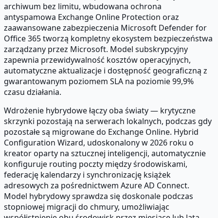
archiwum bez limitu, wbudowana ochrona
antyspamowa Exchange Online Protection oraz
zaawansowane zabezpieczenia Microsoft Defender for
Office 365 tworzą kompletny ekosystem bezpieczeństwa
zarządzany przez Microsoft. Model subskrypcyjny
zapewnia przewidywalność kosztów operacyjnych,
automatyczne aktualizacje i dostępność geograficzną z
gwarantowanym poziomem SLA na poziomie 99,9%
czasu działania.
Wdrożenie hybrydowe łączy oba światy — krytyczne
skrzynki pozostają na serwerach lokalnych, podczas gdy
pozostałe są migrowane do Exchange Online. Hybrid
Configuration Wizard, udoskonalony w 2026 roku o
kreator oparty na sztucznej inteligencji, automatycznie
konfiguruje routing poczty między środowiskami,
federację kalendarzy i synchronizację książek
adresowych za pośrednictwem Azure AD Connect.
Model hybrydowy sprawdza się doskonale podczas
stopniowej migracji do chmury, umożliwiając
współistnienie obu środowisk przez miesiące lub lata