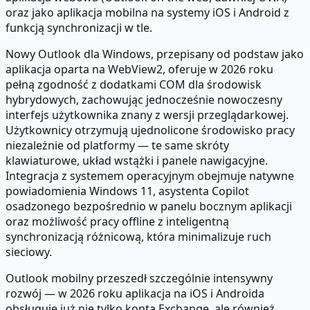
oraz jako aplikacja mobilna na systemy iOS i Android z
funkcją synchronizacji w tle.
Nowy Outlook dla Windows, przepisany od podstaw jako
aplikacja oparta na WebView2, oferuje w 2026 roku
pełną zgodność z dodatkami COM dla środowisk
hybrydowych, zachowując jednocześnie nowoczesny
interfejs użytkownika znany z wersji przeglądarkowej.
Użytkownicy otrzymują ujednolicone środowisko pracy
niezależnie od platformy — te same skróty
klawiaturowe, układ wstążki i panele nawigacyjne.
Integracja z systemem operacyjnym obejmuje natywne
powiadomienia Windows 11, asystenta Copilot
osadzonego bezpośrednio w panelu bocznym aplikacji
oraz możliwość pracy offline z inteligentną
synchronizacją różnicową, która minimalizuje ruch
sieciowy.
Outlook mobilny przeszedł szczególnie intensywny
rozwój — w 2026 roku aplikacja na iOS i Androida
obsługuje już nie tylko konta Exchange, ale również