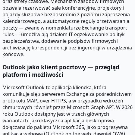
oraz strefy czasowe. Mechanizm zasobów firmowych
pozwala rezerwować sale konferencyjne, projektory i
pojazdy służbowe bezpośrednio z poziomu zaproszenia
kalendarzowego, a automatyczne reguły przetwarzania
poczty — zwane w nomenklaturze Exchange transport
rules — umożliwiają działom IT egzekwowanie polityk
bezpieczeństwa, dodawanie podpisów firmowych i
archiwizację korespondencji bez ingerencji w urządzenia
końcowe.
Outlook jako klient pocztowy — przegląd
platform i możliwości
Microsoft Outlook to aplikacja kliencka, która
komunikuje się z serwerem Exchange za pośrednictwem
protokołu MAPI over HTTPS, a w przypadku wdrożeń
chmurowych również przez Microsoft Graph API. W 2026
roku Outlook dostępny jest w trzech głównych
wariantach: jako klasyczna aplikacja desktopowa
dołączana do pakietu Microsoft 365, jako progresywna
aplikacja webowa (Outlook on the web, dawniej OWA)