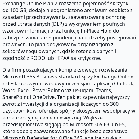
Exchange Online Plan 2 rozszerza pojemność skrzynki
do 100 GB, dodaje nieograniczone archiwum osobiste z
zasadami przechowywania, zaawansowaną ochronę
przed utratą danych (DLP) z wykrywaniem poufnych
wzorców informacji oraz funkcję In-Place Hold do
zabezpieczania korespondencji na potrzeby postępowań
prawnych. To plan dedykowany organizacjom z
sektorów regulowanych, gdzie retencja danych i
zgodność z RODO lub HIPAA są krytyczne.
Dla firm poszukujących kompleksowego rozwiązania
Microsoft 365 Business Standard łączy Exchange Online
z desktopowymi i webowymi wersjami aplikacji Outlook,
Word, Excel, PowerPoint oraz usługami Teams,
SharePoint i OneDrive. Ten pakiet zapewnia najwyższy
zwrot z inwestycji dla organizacji liczących do 300
użytkowników, oferując spójny ekosystem współpracy w
konkurencyjnej cenie miesięcznej. Większe
przedsiębiorstwa sięgają po Microsoft 365 E3 lub E5,
które dodają zaawansowane funkcje bezpieczeństwa
Microsoft Defender for Office 365, analizę ryzyka z