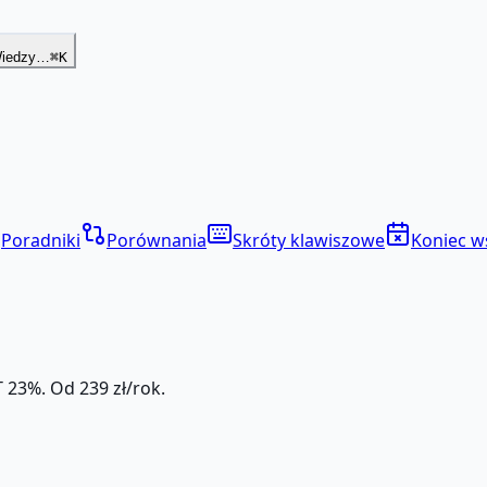
Wiedzy…
⌘K
Poradniki
Porównania
Skróty klawiszowe
Koniec w
 23%. Od 239 zł/rok.