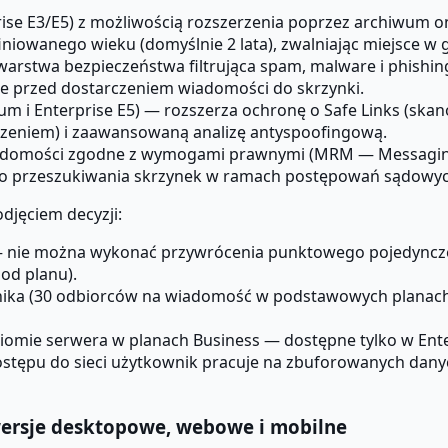
ise E3/E5) z możliwością rozszerzenia poprzez archiwum 
iowanego wieku (domyślnie 2 lata), zwalniając miejsce w 
stwa bezpieczeństwa filtrująca spam, malware i phishing
zcze przed dostarczeniem wiadomości do skrzynki.
m i Enterprise E5) — rozszerza ochronę o Safe Links (skano
czeniem) i zaawansowaną analizę antyspoofingową.
iadomości zgodne z wymogami prawnymi (MRM — Messagin
 do przeszukiwania skrzynek w ramach postępowań sądowyc
djęciem decyzji:
 nie można wykonać przywrócenia punktowego pojedynczej 
 od planu).
wnika (30 odbiorców na wiadomość w podstawowych planach
ziomie serwera w planach Business — dostępne tylko w Ente
dostępu do sieci użytkownik pracuje na zbuforowanych dan
wersje desktopowe, webowe i mobilne