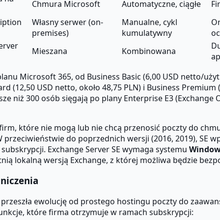
Chmura Microsoft
Automatyczne, ciągłe
Fi
iption
Własny serwer (on-
Manualne, cykl
Or
premises)
kumulatywny
oc
erver
Du
Mieszana
Kombinowana
ap
anu Microsoft 365, od Business Basic (6,00 USD netto/użytk
rd (12,50 USD netto, około 48,75 PLN) i Business Premium 
sze niż 300 osób sięgają po plany Enterprise E3 (Exchange
firm, które nie mogą lub nie chcą przenosić poczty do ch
W przeciwieństwie do poprzednich wersji (2016, 2019), SE
ej subskrypcji. Exchange Server SE wymaga systemu
Windows
atnią lokalną wersją Exchange, z której możliwa będzie bez
aniczenia
ra przeszła ewolucję od prostego hostingu poczty do zaa
nkcje, które firma otrzymuje w ramach subskrypcji: