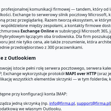
profesjonalnej komunikacji firmowej — tandem, który od la
kości. Exchange to serwerowy silnik pocztowy Microsoft, któ
ępną przez przeglądarkę. Razem tworzą ekosystem, w któr
współdzielone między zespołami, a kontakty firmowe dostę
ga chmurowa
Exchange Online
w subskrypcji Microsoft 365, 
u hybrydowym łączącym oba środowiska. Dla firm poszukuj
u jest nie tylko cena, ale także zrozumienie, która archi
ednie przedsiębiorstwo z 300 pracownikami.
je z Outlookiem
swojej istocie pełni rolę serwera pocztowego, serwera kal
P, Exchange wykorzystuje protokół
MAPI over HTTP
(oraz j
ikację wszystkich elementów skrzynki — w tym folderów, ka
tępne przy konfiguracji konta IMAP:
ządza jedną skrzynką (np.
info@firma.pl
,
support@firma.pl
dodatkową we własnym Outlooku.