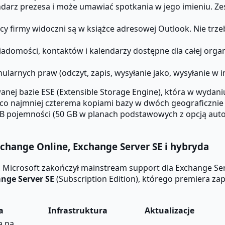
darz prezesa i może umawiać spotkania w jego imieniu. Ze
y firmy widoczni są w książce adresowej Outlook. Nie trz
domości, kontaktów i kalendarzy dostępne dla całej organ
larnych praw (odczyt, zapis, wysyłanie jako, wysyłanie w i
nej bazie ESE (Extensible Storage Engine), która w wyda
 co najmniej czterema kopiami bazy w dwóch geograficznie
B pojemności (50 GB w planach podstawowych z opcją autom
hange Online, Exchange Server SE i hybryda
. Microsoft zakończył mainstream support dla Exchange Ser
nge Server SE
(Subscription Edition), którego premiera zap
a
Infrastruktura
Aktualizacje
a na