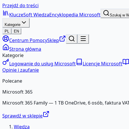
Przejdź do treści
KluczeSoft
Wiedza
Encyklopedia Microsoft
Szukaj w 
Kategorie
PL
EN
Centrum Pomocy
Sklep
Strona główna
Kategorie
Logowanie do usług Microsoft
Licencje Microsoft
Opinie i zaufanie
Polecane
Microsoft 365
Microsoft 365 Family — 1 TB OneDrive, 6 osób, faktura VAT
Sprawdź w sklepie
Wiedza