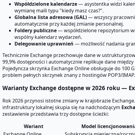
Współdzielone kalendarze
— asystentka widzi kalen
wymianę maili typu "kiedy masz czas?".
Globalna lista adresowa (GAL)
— wszyscy pracownic
automatycznie przy każdej zmianie personalnej.
Foldery publiczne
— współdzielone repozytorium wia
wspólny kalendarz wydarzeń.
Delegowanie uprawnień
— możliwość nadania granu
Technicznie Exchange przechowuje dane w ustrukturyzowa
99,9% dostępności i automatycznie replikuje dane między
Pojedyncza skrzynka Exchange Online obsługuje do 100 G
problem pełnych skrzynek znany z hostingów POP3/IMAP.
Warianty Exchange dostępne w 2026 roku — Exc
Rok 2026 przynosi istotne zmiany w krajobrazie Exchange
infrastruktury lokalnej skupia się na nadchodzącym
Excha
zestawienie przedstawia trzy dostępne ścieżki:
Wariant
Model licencjonowani
Exchange Online
Subskrypcja miesięczna/roczn