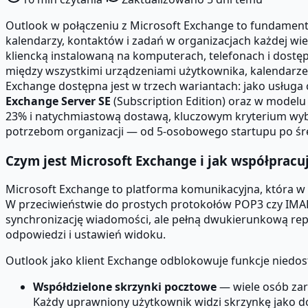
Outlook w połączeniu z Microsoft Exchange to fundament 
kalendarzy, kontaktów i zadań w organizacjach każdej wiel
kliencką instalowaną na komputerach, telefonach i dost
między wszystkimi urządzeniami użytkownika, kalendarze 
Exchange dostępna jest w trzech wariantach: jako usłu
Exchange Server SE
(Subscription Edition) oraz w model
23% i natychmiastową dostawą, kluczowym kryterium wybor
potrzebom organizacji — od 5-osobowego startupu po śr
Czym jest Microsoft Exchange i jak współpracu
Microsoft Exchange to platforma komunikacyjna, która w 
W przeciwieństwie do prostych protokołów POP3 czy IMA
synchronizację wiadomości, ale pełną dwukierunkową repl
odpowiedzi i ustawień widoku.
Outlook jako klient Exchange odblokowuje funkcje niedos
Współdzielone skrzynki pocztowe
— wiele osób zar
Każdy uprawniony użytkownik widzi skrzynkę jako 