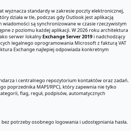
t wyznacza standardy w zakresie poczty elektronicznej,
ry działa w tle, podczas gdy Outlook jest aplikacją
ym wiadomości są synchronizowane w czasie rzeczywistym
pne z poziomu każdej aplikacji. W 2026 roku architektura
jako serwer lokalny
Exchange Server 2019
i nadchodzący
ących legalnego oprogramowania Microsoft z fakturą VAT
tektura Exchange najlepiej odpowiada konkretnym
endarza i centralnego repozytorium kontaktów oraz zadań.
ego poprzednika MAPI/RPC), który zapewnia nie tylko
tegorii, flag, reguł, podpisów, automatycznych
) bez potrzeby osobnego logowania i udostępniania hasła.