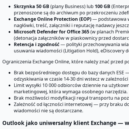
Skrzynka 50 GB
(plany Business) lub
100 GB
(Enterpr
przenoszone są do archiwum po przekroczeniu zdefin
Exchange Online Protection (EOP)
— podstawowa war
nagłówki, treść, załączniki i reputację nadawcy jes
Microsoft Defender for Office 365
(w planach Premiu
(detonacja załączników w piaskownicy przed dostar
Retencja i zgodność
— polityki przechowywania w
usuwania wiadomości (Litigation Hold), eDiscovery
Ograniczenia Exchange Online, które należy znać przed po
Brak bezpośredniego dostępu do bazy danych ESE —
odzyskiwania w czasie 14-30 dni wstecz w zależności
Limit wysyłki 10 000 odbiorców dziennie na użytko
marketingowej, która wymaga osobnego narzędzia.
Brak możliwości modyfikacji reguł transportu na po
Zależność od łączności internetowej — przy braku 
wiadomości nie są dostarczane.
Outlook jako uniwersalny klient Exchange — 