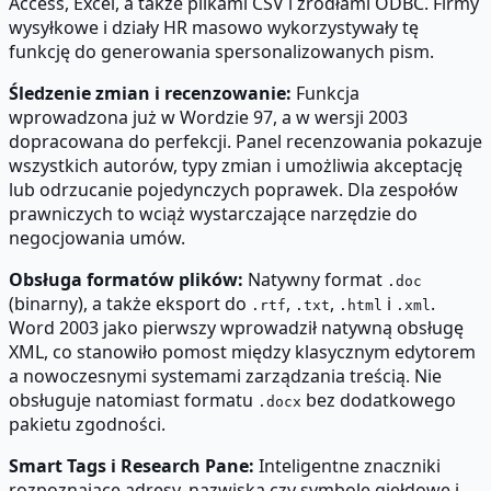
Access, Excel, a także plikami CSV i źródłami ODBC. Firmy
wysyłkowe i działy HR masowo wykorzystywały tę
funkcję do generowania spersonalizowanych pism.
Śledzenie zmian i recenzowanie:
Funkcja
wprowadzona już w Wordzie 97, a w wersji 2003
dopracowana do perfekcji. Panel recenzowania pokazuje
wszystkich autorów, typy zmian i umożliwia akceptację
lub odrzucanie pojedynczych poprawek. Dla zespołów
prawniczych to wciąż wystarczające narzędzie do
negocjowania umów.
Obsługa formatów plików:
Natywny format
.doc
(binarny), a także eksport do
,
,
i
.
.rtf
.txt
.html
.xml
Word 2003 jako pierwszy wprowadził natywną obsługę
XML, co stanowiło pomost między klasycznym edytorem
a nowoczesnymi systemami zarządzania treścią. Nie
obsługuje natomiast formatu
bez dodatkowego
.docx
pakietu zgodności.
Smart Tags i Research Pane:
Inteligentne znaczniki
rozpoznające adresy, nazwiska czy symbole giełdowe i