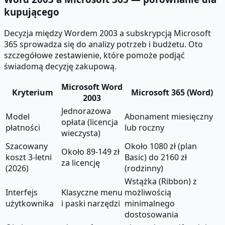
kupującego
Decyzja między Wordem 2003 a subskrypcją Microsoft
365 sprowadza się do analizy potrzeb i budżetu. Oto
szczegółowe zestawienie, które pomoże podjąć
świadomą decyzję zakupową.
Microsoft Word
Kryterium
Microsoft 365 (Word)
2003
Jednorazowa
Model
Abonament miesięczny
opłata (licencja
płatności
lub roczny
wieczysta)
Szacowany
Około 1080 zł (plan
Około 89-149 zł
koszt 3-letni
Basic) do 2160 zł
za licencję
(2026)
(rodzinny)
Wstążka (Ribbon) z
Interfejs
Klasyczne menu
możliwością
użytkownika
i paski narzędzi
minimalnego
dostosowania