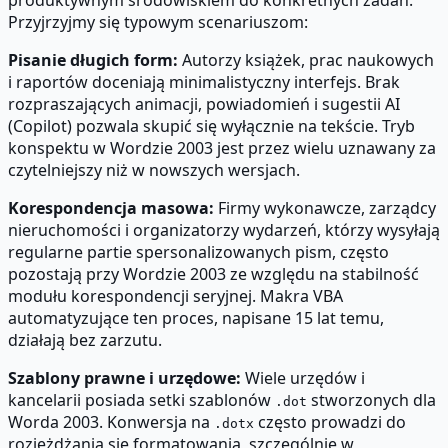
Przyjrzyjmy się typowym scenariuszom:
Pisanie długich form:
Autorzy książek, prac naukowych
i raportów doceniają minimalistyczny interfejs. Brak
rozpraszających animacji, powiadomień i sugestii AI
(Copilot) pozwala skupić się wyłącznie na tekście. Tryb
konspektu w Wordzie 2003 jest przez wielu uznawany za
czytelniejszy niż w nowszych wersjach.
Korespondencja masowa:
Firmy wykonawcze, zarządcy
nieruchomości i organizatorzy wydarzeń, którzy wysyłają
regularne partie spersonalizowanych pism, często
pozostają przy Wordzie 2003 ze względu na stabilność
modułu korespondencji seryjnej. Makra VBA
automatyzujące ten proces, napisane 15 lat temu,
działają bez zarzutu.
Szablony prawne i urzędowe:
Wiele urzędów i
kancelarii posiada setki szablonów
stworzonych dla
.dot
Worda 2003. Konwersja na
często prowadzi do
.dotx
rozjeżdżania się formatowania, szczególnie w