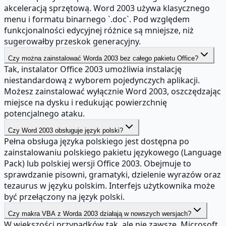
akceleracją sprzętową. Word 2003 używa klasycznego
menu i formatu binarnego `.doc`. Pod względem
funkcjonalności edycyjnej różnice są mniejsze, niż
sugerowałby przeskok generacyjny.
Czy można zainstalować Worda 2003 bez całego pakietu Office?
Tak, instalator Office 2003 umożliwia instalację
niestandardową z wyborem pojedynczych aplikacji.
Możesz zainstalować wyłącznie Word 2003, oszczędzając
miejsce na dysku i redukując powierzchnię
potencjalnego ataku.
Czy Word 2003 obsługuje język polski?
Pełna obsługa języka polskiego jest dostępna po
zainstalowaniu polskiego pakietu językowego (Language
Pack) lub polskiej wersji Office 2003. Obejmuje to
sprawdzanie pisowni, gramatyki, dzielenie wyrazów oraz
tezaurus w języku polskim. Interfejs użytkownika może
być przełączony na język polski.
Czy makra VBA z Worda 2003 działają w nowszych wersjach?
W większości przypadków tak, ale nie zawsze. Microsoft