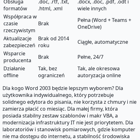
Obsługa
.doc, .rtf, .txt,
.docx, .doc, .pdf, .odt i
formatów
.html, .xml
wiele innych
Współpraca w
Pełna (Word + Teams +
czasie
Brak
OneDrive)
rzeczywistym
Aktualizacje
Brak od 2014
Ciągłe, automatyczne
zabezpieczeń
roku
Wsparcie
Brak
Pełne, 24/7
producenta
Działanie
Tak, bez
Tak, ale okresowa
offline
ograniczeń
autoryzacja online
Dla kogo Word 2003 będzie lepszym wyborem? Dla
użytkownika indywidualnego, który potrzebuje
solidnego edytora do pisania, nie korzysta z chmury i nie
zamierza płacić co miesiąc. Dla małej firmy, która
posiada stabilny zestaw szablonów i makr VBA, a
modernizacja infrastruktury IT nie jest priorytetem. Dla
laboratoriów i stanowisk pomiarowych, gdzie komputer
nie ma dostępu do internetu, a stabilność środowiska