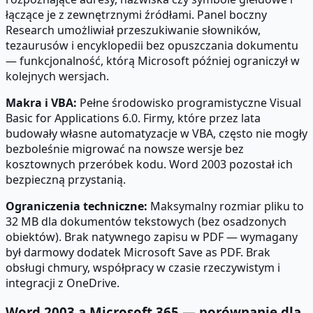
łączące je z zewnętrznymi źródłami. Panel boczny
Research umożliwiał przeszukiwanie słowników,
tezaurusów i encyklopedii bez opuszczania dokumentu
— funkcjonalność, którą Microsoft później ograniczył w
kolejnych wersjach.
Makra i VBA:
Pełne środowisko programistyczne Visual
Basic for Applications 6.0. Firmy, które przez lata
budowały własne automatyzacje w VBA, często nie mogły
bezboleśnie migrować na nowsze wersje bez
kosztownych przeróbek kodu. Word 2003 pozostał ich
bezpieczną przystanią.
Ograniczenia techniczne:
Maksymalny rozmiar pliku to
32 MB dla dokumentów tekstowych (bez osadzonych
obiektów). Brak natywnego zapisu w PDF — wymagany
był darmowy dodatek Microsoft Save as PDF. Brak
obsługi chmury, współpracy w czasie rzeczywistym i
integracji z OneDrive.
Word 2003 a Microsoft 365 — porównanie dla