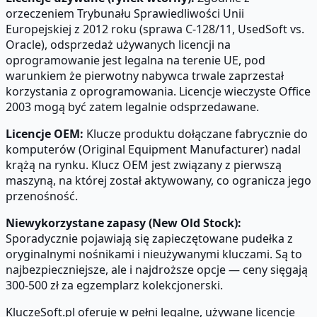
orzeczeniem Trybunału Sprawiedliwości Unii
Europejskiej z 2012 roku (sprawa C-128/11, UsedSoft vs.
Oracle), odsprzedaż używanych licencji na
oprogramowanie jest legalna na terenie UE, pod
warunkiem że pierwotny nabywca trwale zaprzestał
korzystania z oprogramowania. Licencje wieczyste Office
2003 mogą być zatem legalnie odsprzedawane.
Licencje OEM:
Klucze produktu dołączane fabrycznie do
komputerów (Original Equipment Manufacturer) nadal
krążą na rynku. Klucz OEM jest związany z pierwszą
maszyną, na której został aktywowany, co ogranicza jego
przenośność.
Niewykorzystane zapasy (New Old Stock):
Sporadycznie pojawiają się zapieczętowane pudełka z
oryginalnymi nośnikami i nieużywanymi kluczami. Są to
najbezpieczniejsze, ale i najdroższe opcje — ceny sięgają
300-500 zł za egzemplarz kolekcjonerski.
KluczeSoft.pl oferuje w pełni legalne, używane licencje