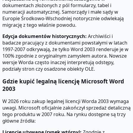
dokumentach złożonych z pól formularzy, tabel i
numeracji automatycznej. Samorządy i małe sądy w
Europie Środkowo-Wschodniej notorycznie odwlekają
migrację z tego właśnie powodu.
Edycja dokumentów historycznych:
Archiwiści i
badacze pracujący z dokumentami powstałymi w latach
1997-2007 odkrywają, że tylko Word 2003 renderuje je w
100% zgodnie z oryginalnym zamysłem autora. Nowsze
wersje Worda często inaczej interpretują odstępy,
podziały stron czy osadzone obiekty OLE.
Gdzie kupić legalną licencję Microsoft Word
2003
W 2026 roku zakup legalnej licencji Worda 2003 wymaga
uwagi. Microsoft oficjalnie zakończył sprzedaż detaliczną
tego produktu w 2007 roku. Na rynku dostępne są trzy
główne źródła:
Licencje używane (rynek wtórny):
Zgodnie z