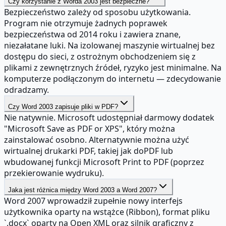
Czy korzystanie z Worda 2003 jest bezpieczne?
Bezpieczeństwo zależy od sposobu użytkowania.
Program nie otrzymuje żadnych poprawek
bezpieczeństwa od 2014 roku i zawiera znane,
niezałatane luki. Na izolowanej maszynie wirtualnej bez
dostępu do sieci, z ostrożnym obchodzeniem się z
plikami z zewnętrznych źródeł, ryzyko jest minimalne. Na
komputerze podłączonym do internetu — zdecydowanie
odradzamy.
Czy Word 2003 zapisuje pliki w PDF?
Nie natywnie. Microsoft udostępniał darmowy dodatek
"Microsoft Save as PDF or XPS", który można
zainstalować osobno. Alternatywnie można użyć
wirtualnej drukarki PDF, takiej jak doPDF lub
wbudowanej funkcji Microsoft Print to PDF (poprzez
przekierowanie wydruku).
Jaka jest różnica między Word 2003 a Word 2007?
Word 2007 wprowadził zupełnie nowy interfejs
użytkownika oparty na wstążce (Ribbon), format pliku
`.docx` oparty na Open XML oraz silnik graficzny z