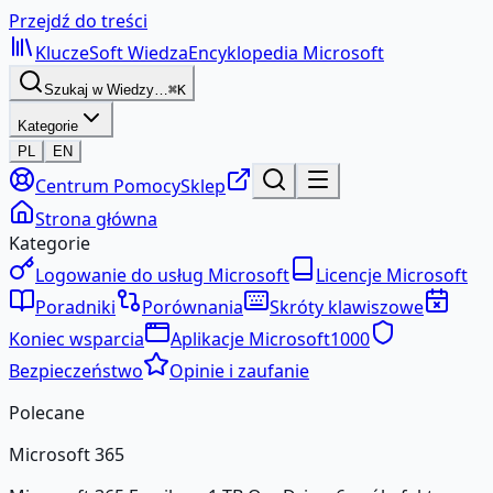
Przejdź do treści
KluczeSoft
Wiedza
Encyklopedia Microsoft
Szukaj w Wiedzy…
⌘K
Kategorie
PL
EN
Centrum Pomocy
Sklep
Strona główna
Kategorie
Logowanie do usług Microsoft
Licencje Microsoft
Poradniki
Porównania
Skróty klawiszowe
Koniec wsparcia
Aplikacje Microsoft
1000
Bezpieczeństwo
Opinie i zaufanie
Polecane
Microsoft 365