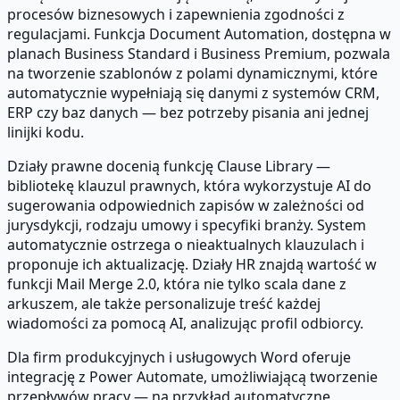
procesów biznesowych i zapewnienia zgodności z
regulacjami. Funkcja Document Automation, dostępna w
planach Business Standard i Business Premium, pozwala
na tworzenie szablonów z polami dynamicznymi, które
automatycznie wypełniają się danymi z systemów CRM,
ERP czy baz danych — bez potrzeby pisania ani jednej
linijki kodu.
Działy prawne docenią funkcję Clause Library —
bibliotekę klauzul prawnych, która wykorzystuje AI do
sugerowania odpowiednich zapisów w zależności od
jurysdykcji, rodzaju umowy i specyfiki branży. System
automatycznie ostrzega o nieaktualnych klauzulach i
proponuje ich aktualizację. Działy HR znajdą wartość w
funkcji Mail Merge 2.0, która nie tylko scala dane z
arkuszem, ale także personalizuje treść każdej
wiadomości za pomocą AI, analizując profil odbiorcy.
Dla firm produkcyjnych i usługowych Word oferuje
integrację z Power Automate, umożliwiającą tworzenie
przepływów pracy — na przykład automatyczne