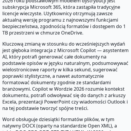
2026 roku podstawowym modelem dystrybucji jest
subskrypcja Microsoft 365, która zastąpiła tradycyjne
licencje wieczyste. Użytkownicy otrzymują zawsze
aktualną wersję programu z najnowszymi funkcjami
bezpieczeństwa, zgodnością formatów i dostępem do 1
TB przestrzeni w chmurze OneDrive.
Kluczową zmianą w stosunku do wcześniejszych wydań
jest głęboka integracja z Microsoft Copilot — asystentem
AI, który potrafi generować całe dokumenty na
podstawie opisów w języku naturalnym, podsumowywać
wielostronicowe raporty w kilka sekund, sugerować
poprawki stylistyczne, a nawet automatycznie
formatować dokumenty zgodnie ze standardami
branżowymi. Copilot w Wordzie 2026 rozumie kontekst
dokumentu, potrafi odwoływać się do danych z arkuszy
Excela, prezentacji PowerPoint czy wiadomości Outlook i
na tej podstawie tworzyć spójne treści.
Word obsługuje dziesiątki formatów plików, w tym
natywny DOCX (oparty na standardzie Open XML), a