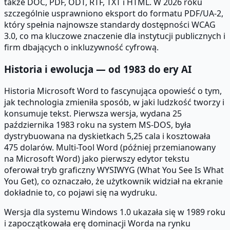
także DOC, PDF, ODT, RTF, TXT i HTML. W 2026 roku
szczególnie usprawniono eksport do formatu PDF/UA-2,
który spełnia najnowsze standardy dostępności WCAG
3.0, co ma kluczowe znaczenie dla instytucji publicznych i
firm dbających o inkluzywność cyfrową.
Historia i ewolucja — od 1983 do ery AI
Historia Microsoft Word to fascynująca opowieść o tym,
jak technologia zmieniła sposób, w jaki ludzkość tworzy i
konsumuje tekst. Pierwsza wersja, wydana 25
października 1983 roku na system MS-DOS, była
dystrybuowana na dyskietkach 5,25 cala i kosztowała
475 dolarów. Multi-Tool Word (później przemianowany
na Microsoft Word) jako pierwszy edytor tekstu
oferował tryb graficzny WYSIWYG (What You See Is What
You Get), co oznaczało, że użytkownik widział na ekranie
dokładnie to, co pojawi się na wydruku.
Wersja dla systemu Windows 1.0 ukazała się w 1989 roku
i zapoczątkowała erę dominacji Worda na rynku