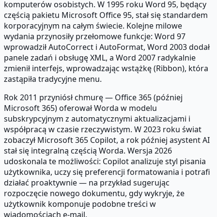
komputerów osobistych. W 1995 roku Word 95, będący
częścią pakietu Microsoft Office 95, stał się standardem
korporacyjnym na całym świecie. Kolejne milowe
wydania przynosiły przełomowe funkcje: Word 97
wprowadził AutoCorrect i AutoFormat, Word 2003 dodał
panele zadań i obsługę XML, a Word 2007 radykalnie
zmienił interfejs, wprowadzając wstążkę (Ribbon), która
zastąpiła tradycyjne menu.
Rok 2011 przyniósł chmurę — Office 365 (później
Microsoft 365) oferował Worda w modelu
subskrypcyjnym z automatycznymi aktualizacjami i
współpracą w czasie rzeczywistym. W 2023 roku świat
zobaczył Microsoft 365 Copilot, a rok później asystent AI
stał się integralną częścią Worda. Wersja 2026
udoskonala te możliwości: Copilot analizuje styl pisania
użytkownika, uczy się preferencji formatowania i potrafi
działać proaktywnie — na przykład sugerując
rozpoczęcie nowego dokumentu, gdy wykryje, że
użytkownik komponuje podobne treści w
wiadomościach e-mail.