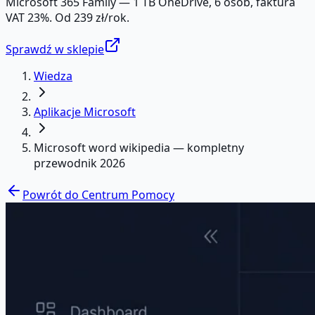
Microsoft 365 Family — 1 TB OneDrive, 6 osób, faktura
VAT 23%. Od 239 zł/rok.
Sprawdź w sklepie
Wiedza
Aplikacje Microsoft
Microsoft word wikipedia — kompletny
przewodnik 2026
Powrót do Centrum Pomocy