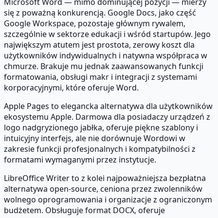
Microsoft Word — mimo dominującej pozycji — mierzy
się z poważną konkurencją. Google Docs, jako część
Google Workspace, pozostaje głównym rywalem,
szczególnie w sektorze edukacji i wśród startupów. Jego
największym atutem jest prostota, zerowy koszt dla
użytkowników indywidualnych i natywna współpraca w
chmurze. Brakuje mu jednak zaawansowanych funkcji
formatowania, obsługi makr i integracji z systemami
korporacyjnymi, które oferuje Word.
Apple Pages to elegancka alternatywa dla użytkowników
ekosystemu Apple. Darmowa dla posiadaczy urządzeń z
logo nadgryzionego jabłka, oferuje piękne szablony i
intuicyjny interfejs, ale nie dorównuje Wordowi w
zakresie funkcji profesjonalnych i kompatybilności z
formatami wymaganymi przez instytucje.
LibreOffice Writer to z kolei najpoważniejsza bezpłatna
alternatywa open-source, ceniona przez zwolenników
wolnego oprogramowania i organizacje z ograniczonym
budżetem. Obsługuje format DOCX, oferuje