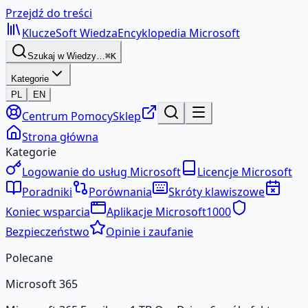
Przejdź do treści
KluczeSoft
Wiedza
Encyklopedia Microsoft
Szukaj w Wiedzy…
⌘K
Kategorie
PL
EN
Centrum Pomocy
Sklep
Strona główna
Kategorie
Logowanie do usług Microsoft
Licencje Microsoft
Poradniki
Porównania
Skróty klawiszowe
Koniec wsparcia
Aplikacje Microsoft
1000
Bezpieczeństwo
Opinie i zaufanie
Polecane
Microsoft 365