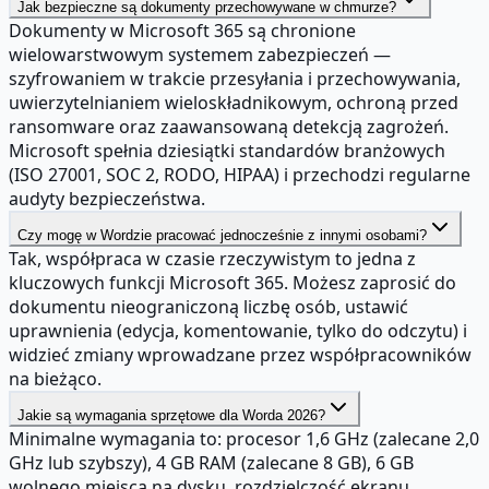
Jak bezpieczne są dokumenty przechowywane w chmurze?
Dokumenty w Microsoft 365 są chronione
wielowarstwowym systemem zabezpieczeń —
szyfrowaniem w trakcie przesyłania i przechowywania,
uwierzytelnianiem wieloskładnikowym, ochroną przed
ransomware oraz zaawansowaną detekcją zagrożeń.
Microsoft spełnia dziesiątki standardów branżowych
(ISO 27001, SOC 2, RODO, HIPAA) i przechodzi regularne
audyty bezpieczeństwa.
Czy mogę w Wordzie pracować jednocześnie z innymi osobami?
Tak, współpraca w czasie rzeczywistym to jedna z
kluczowych funkcji Microsoft 365. Możesz zaprosić do
dokumentu nieograniczoną liczbę osób, ustawić
uprawnienia (edycja, komentowanie, tylko do odczytu) i
widzieć zmiany wprowadzane przez współpracowników
na bieżąco.
Jakie są wymagania sprzętowe dla Worda 2026?
Minimalne wymagania to: procesor 1,6 GHz (zalecane 2,0
GHz lub szybszy), 4 GB RAM (zalecane 8 GB), 6 GB
wolnego miejsca na dysku, rozdzielczość ekranu