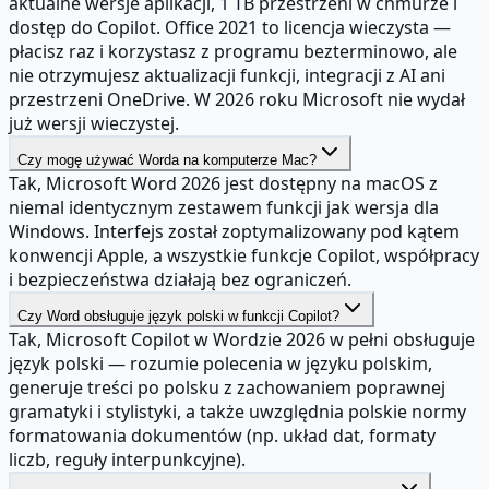
aktualne wersje aplikacji, 1 TB przestrzeni w chmurze i
dostęp do Copilot. Office 2021 to licencja wieczysta —
płacisz raz i korzystasz z programu bezterminowo, ale
nie otrzymujesz aktualizacji funkcji, integracji z AI ani
przestrzeni OneDrive. W 2026 roku Microsoft nie wydał
już wersji wieczystej.
Czy mogę używać Worda na komputerze Mac?
Tak, Microsoft Word 2026 jest dostępny na macOS z
niemal identycznym zestawem funkcji jak wersja dla
Windows. Interfejs został zoptymalizowany pod kątem
konwencji Apple, a wszystkie funkcje Copilot, współpracy
i bezpieczeństwa działają bez ograniczeń.
Czy Word obsługuje język polski w funkcji Copilot?
Tak, Microsoft Copilot w Wordzie 2026 w pełni obsługuje
język polski — rozumie polecenia w języku polskim,
generuje treści po polsku z zachowaniem poprawnej
gramatyki i stylistyki, a także uwzględnia polskie normy
formatowania dokumentów (np. układ dat, formaty
liczb, reguły interpunkcyjne).