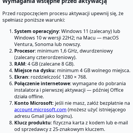
Wymagania wstępne przed aktywacją
Przed rozpoczęciem procesu aktywacji upewnij się, że
spełniasz poniższe warunki:
System operacyjny
: Windows 11 (zalecany) lub
Windows 10 w wersji 22H2; na Macu — macOS
Ventura, Sonoma lub nowszy.
Procesor
: minimum 1,6 GHz, dwurdzeniowy
(zalecany czterordzeniowy).
RAM
: 4 GB (zalecane 8 GB).
Miejsce na dysku
: minimum 4 GB wolnego miejsca.
Ekran
: rozdzielczość 1280 × 768.
Połączenie internetowe
: wymagane do pobrania
instalatora i pierwszej aktywacji — później Office
działa offline.
Konto Microsoft
: jeśli nie masz, załóż bezpłatnie na
account.microsoft.com
(możesz użyć istniejącego
adresu Gmail jako loginu).
Klucz produktu
: fizyczna karta z kodem lub e-mail
od sprzedawcy z 25-znakowym kluczem.