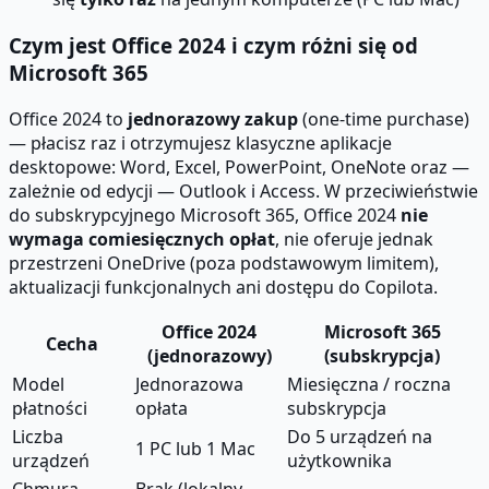
Czym jest Office 2024 i czym różni się od
Microsoft 365
Office 2024 to
jednorazowy zakup
(one-time purchase)
— płacisz raz i otrzymujesz klasyczne aplikacje
desktopowe: Word, Excel, PowerPoint, OneNote oraz —
zależnie od edycji — Outlook i Access. W przeciwieństwie
do subskrypcyjnego Microsoft 365, Office 2024
nie
wymaga comiesięcznych opłat
, nie oferuje jednak
przestrzeni OneDrive (poza podstawowym limitem),
aktualizacji funkcjonalnych ani dostępu do Copilota.
Office 2024
Microsoft 365
Cecha
(jednorazowy)
(subskrypcja)
Model
Jednorazowa
Miesięczna / roczna
płatności
opłata
subskrypcja
Liczba
Do 5 urządzeń na
1 PC lub 1 Mac
urządzeń
użytkownika
Chmura
Brak (lokalny