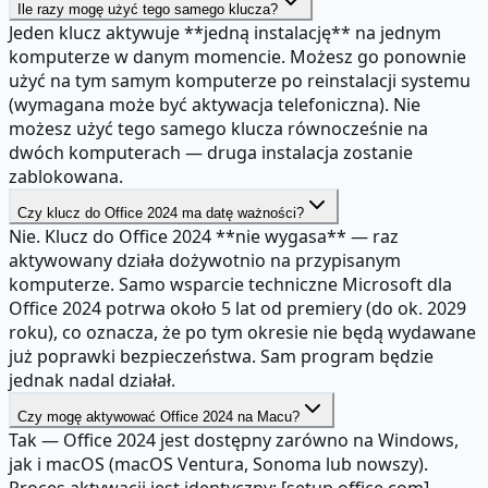
Ile razy mogę użyć tego samego klucza?
Jeden klucz aktywuje **jedną instalację** na jednym
komputerze w danym momencie. Możesz go ponownie
użyć na tym samym komputerze po reinstalacji systemu
(wymagana może być aktywacja telefoniczna). Nie
możesz użyć tego samego klucza równocześnie na
dwóch komputerach — druga instalacja zostanie
zablokowana.
Czy klucz do Office 2024 ma datę ważności?
Nie. Klucz do Office 2024 **nie wygasa** — raz
aktywowany działa dożywotnio na przypisanym
komputerze. Samo wsparcie techniczne Microsoft dla
Office 2024 potrwa około 5 lat od premiery (do ok. 2029
roku), co oznacza, że po tym okresie nie będą wydawane
już poprawki bezpieczeństwa. Sam program będzie
jednak nadal działał.
Czy mogę aktywować Office 2024 na Macu?
Tak — Office 2024 jest dostępny zarówno na Windows,
jak i macOS (macOS Ventura, Sonoma lub nowszy).
Proces aktywacji jest identyczny: [setup.office.com]