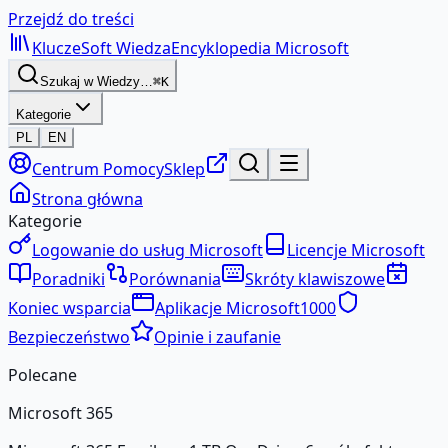
Przejdź do treści
KluczeSoft
Wiedza
Encyklopedia Microsoft
Szukaj w Wiedzy…
⌘K
Kategorie
PL
EN
Centrum Pomocy
Sklep
Strona główna
Kategorie
Logowanie do usług Microsoft
Licencje Microsoft
Poradniki
Porównania
Skróty klawiszowe
Koniec wsparcia
Aplikacje Microsoft
1000
Bezpieczeństwo
Opinie i zaufanie
Polecane
Microsoft 365