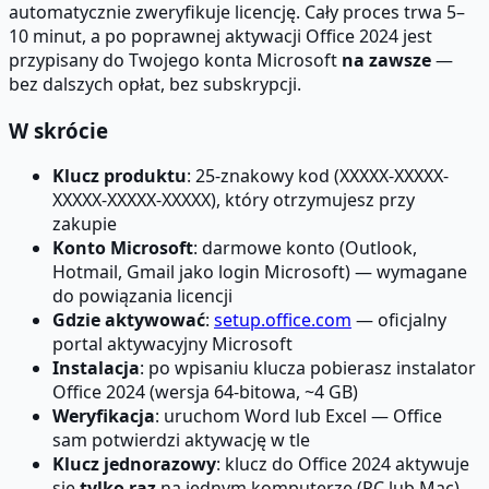
automatycznie zweryfikuje licencję. Cały proces trwa 5–
10 minut, a po poprawnej aktywacji Office 2024 jest
przypisany do Twojego konta Microsoft
na zawsze
—
bez dalszych opłat, bez subskrypcji.
W skrócie
Klucz produktu
: 25-znakowy kod (XXXXX-XXXXX-
XXXXX-XXXXX-XXXXX), który otrzymujesz przy
zakupie
Konto Microsoft
: darmowe konto (Outlook,
Hotmail, Gmail jako login Microsoft) — wymagane
do powiązania licencji
Gdzie aktywować
:
setup.office.com
— oficjalny
portal aktywacyjny Microsoft
Instalacja
: po wpisaniu klucza pobierasz instalator
Office 2024 (wersja 64-bitowa, ~4 GB)
Weryfikacja
: uruchom Word lub Excel — Office
sam potwierdzi aktywację w tle
Klucz jednorazowy
: klucz do Office 2024 aktywuje
się
tylko raz
na jednym komputerze (PC lub Mac)