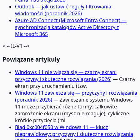
Outlook — jak ustawić reguły filtrowania
wiadomości (poradnik 2026)
Azure AD Connect (Microsoft Entra Connect) —
synchronizacja katalogów Active Directory z
Microsoft 365
<!-- IL-V1 -->
Powiązane artykuły
Windows 11 nie włącza się — czarny ekran:
przyczyny i skuteczne rozwiązania (2026)
— Czarny
ekran przy uruchamianiu (tzw.
Windows 11 zawiesza się — przyczyny i rozwiązania
(poradnik 2026)
— Zawieszanie systemu Windows
11 może przybierać różne formy: całkowite
zamrożenie ekranu (mysz nie reaguje), cykliczne
krótkie przycięcia (mi.
Błąd 0xc004f050 w Windows 11 — klucz
nieprawidłowy: przyczyny i skuteczne rozwiązania