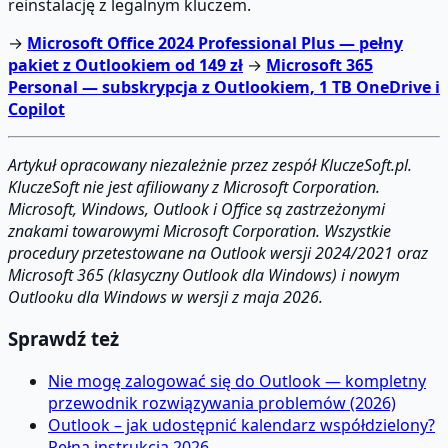
reinstalację z legalnym kluczem.
→
Microsoft Office 2024 Professional Plus — pełny
pakiet z Outlookiem od 149 zł
→
Microsoft 365
Personal — subskrypcja z Outlookiem, 1 TB OneDrive i
Copilot
Artykuł opracowany niezależnie przez zespół KluczeSoft.pl.
KluczeSoft nie jest afiliowany z Microsoft Corporation.
Microsoft, Windows, Outlook i Office są zastrzeżonymi
znakami towarowymi Microsoft Corporation. Wszystkie
procedury przetestowane na Outlook wersji 2024/2021 oraz
Microsoft 365 (klasyczny Outlook dla Windows) i nowym
Outlooku dla Windows w wersji z maja 2026.
Sprawdź też
Nie mogę zalogować się do Outlook — kompletny
przewodnik rozwiązywania problemów (2026)
Outlook – jak udostępnić kalendarz współdzielony?
Pełna instrukcja 2026