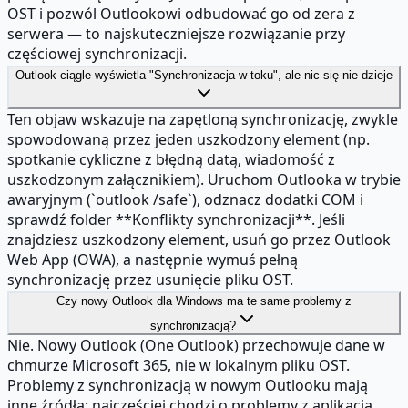
OST i pozwól Outlookowi odbudować go od zera z
serwera — to najskuteczniejsze rozwiązanie przy
częściowej synchronizacji.
Outlook ciągle wyświetla "Synchronizacja w toku", ale nic się nie dzieje
Ten objaw wskazuje na zapętloną synchronizację, zwykle
spowodowaną przez jeden uszkodzony element (np.
spotkanie cykliczne z błędną datą, wiadomość z
uszkodzonym załącznikiem). Uruchom Outlooka w trybie
awaryjnym (`outlook /safe`), odznacz dodatki COM i
sprawdź folder **Konflikty synchronizacji**. Jeśli
znajdziesz uszkodzony element, usuń go przez Outlook
Web App (OWA), a następnie wymuś pełną
synchronizację przez usunięcie pliku OST.
Czy nowy Outlook dla Windows ma te same problemy z
synchronizacją?
Nie. Nowy Outlook (One Outlook) przechowuje dane w
chmurze Microsoft 365, nie w lokalnym pliku OST.
Problemy z synchronizacją w nowym Outlooku mają
inne źródła: najczęściej chodzi o problemy z aplikacją