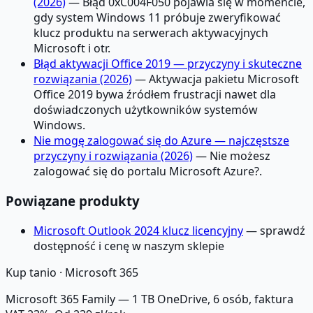
(2026)
— Błąd 0xC004F050 pojawia się w momencie,
gdy system Windows 11 próbuje zweryfikować
klucz produktu na serwerach aktywacyjnych
Microsoft i otr.
Błąd aktywacji Office 2019 — przyczyny i skuteczne
rozwiązania (2026)
— Aktywacja pakietu Microsoft
Office 2019 bywa źródłem frustracji nawet dla
doświadczonych użytkowników systemów
Windows.
Nie mogę zalogować się do Azure — najczęstsze
przyczyny i rozwiązania (2026)
— Nie możesz
zalogować się do portalu Microsoft Azure?.
Powiązane produkty
Microsoft Outlook 2024 klucz licencyjny
— sprawdź
dostępność i cenę w naszym sklepie
Kup tanio ·
Microsoft 365
Microsoft 365 Family — 1 TB OneDrive, 6 osób, faktura