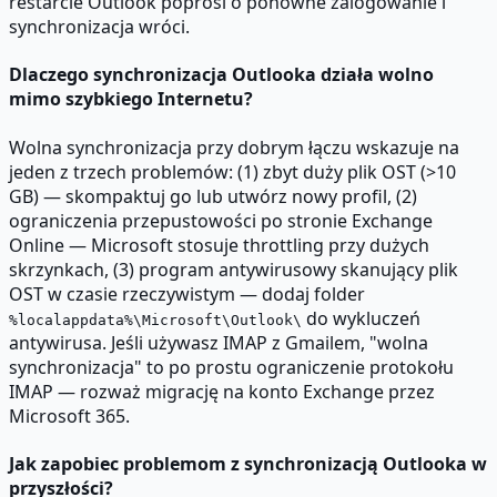
restarcie Outlook poprosi o ponowne zalogowanie i
synchronizacja wróci.
Dlaczego synchronizacja Outlooka działa wolno
mimo szybkiego Internetu?
Wolna synchronizacja przy dobrym łączu wskazuje na
jeden z trzech problemów: (1) zbyt duży plik OST (>10
GB) — skompaktuj go lub utwórz nowy profil, (2)
ograniczenia przepustowości po stronie Exchange
Online — Microsoft stosuje throttling przy dużych
skrzynkach, (3) program antywirusowy skanujący plik
OST w czasie rzeczywistym — dodaj folder
do wykluczeń
%localappdata%\Microsoft\Outlook\
antywirusa. Jeśli używasz IMAP z Gmailem, "wolna
synchronizacja" to po prostu ograniczenie protokołu
IMAP — rozważ migrację na konto Exchange przez
Microsoft 365.
Jak zapobiec problemom z synchronizacją Outlooka w
przyszłości?