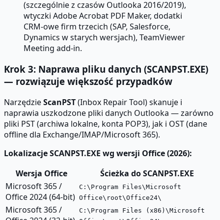
(szczególnie z czasów Outlooka 2016/2019),
wtyczki Adobe Acrobat PDF Maker, dodatki
CRM-owe firm trzecich (SAP, Salesforce,
Dynamics w starych wersjach), TeamViewer
Meeting add-in.
Krok 3: Naprawa pliku danych (SCANPST.EXE)
— rozwiązuje większość przypadków
Narzędzie
ScanPST
(Inbox Repair Tool) skanuje i
naprawia uszkodzone pliki danych Outlooka — zarówno
pliki PST (archiwa lokalne, konta POP3), jak i OST (dane
offline dla Exchange/IMAP/Microsoft 365).
Lokalizacje SCANPST.EXE wg wersji Office (2026):
Wersja Office
Ścieżka do SCANPST.EXE
Microsoft 365 /
C:\Program Files\Microsoft
Office 2024 (64-bit)
Office\root\Office24\
Microsoft 365 /
C:\Program Files (x86)\Microsoft