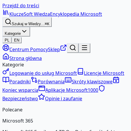
Przejdź do treści
KluczeSoft
Wiedza
Encyklopedia Microsoft
Szukaj w Wiedzy…
⌘K
Kategorie
PL
EN
Centrum Pomocy
Sklep
Strona główna
Kategorie
Logowanie do usług Microsoft
Licencje Microsoft
Poradniki
Porównania
Skróty klawiszowe
Koniec wsparcia
Aplikacje Microsoft
1000
Bezpieczeństwo
Opinie i zaufanie
Polecane
Microsoft 365