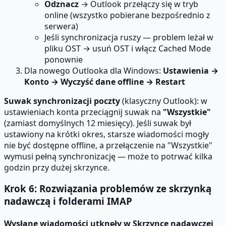
Odznacz
→ Outlook przełączy się w tryb
online (wszystko pobierane bezpośrednio z
serwera)
Jeśli synchronizacja ruszy — problem leżał w
pliku OST → usuń OST i włącz Cached Mode
ponownie
Dla nowego Outlooka dla Windows:
Ustawienia →
Konto → Wyczyść dane offline → Restart
Suwak synchronizacji poczty
(klasyczny Outlook): w
ustawieniach konta przeciągnij suwak na
"Wszystkie"
(zamiast domyślnych 12 miesięcy). Jeśli suwak był
ustawiony na krótki okres, starsze wiadomości mogły
nie być dostępne offline, a przełączenie na "Wszystkie"
wymusi pełną synchronizację — może to potrwać kilka
godzin przy dużej skrzynce.
Krok 6: Rozwiązania problemów ze skrzynką
nadawczą i folderami IMAP
Wysłane wiadomości utknęły w Skrzynce nadawczej