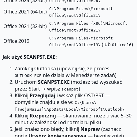
Office 2024 (32-bit)
Office\root\Office24\
C:\Program Files\Microsoft
Office 2021 (64-bit)
Office\root\Office21\
C:\Program Files (x86)\Microsoft
Office 2021 (32-bit)
Office\root\Office21\
C:\Program Files\Microsoft
Office 2019
(lub
)
Office\root\Office19\
Office16
Jak użyć SCANPST.EXE:
Zamknij Outlooka (upewnij się, że proces
nie działa w Menedżerze zadań)
OUTLOOK.EXE
Uruchom
SCANPST.EXE
(możesz też wyszukać
przez Start → wpisz
)
scanpst
Kliknij
Przeglądaj
i wskaż plik OST/PST —
domyślnie znajduje się w:
C:\Users\
[TwojaNazwa]\AppData\Local\Microsoft\Outlook\
Kliknij
Rozpocznij
— skanowanie może trwać 5–30
minut w zależności od rozmiaru pliku
Jeśli znaleziono błędy, kliknij
Napraw
(zaznacz
opcję
Utwórz kopię zapasową
— bezpieczniej)