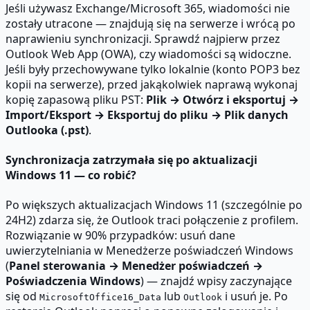
Jeśli używasz Exchange/Microsoft 365, wiadomości nie
zostały utracone — znajdują się na serwerze i wrócą po
naprawieniu synchronizacji. Sprawdź najpierw przez
Outlook Web App (OWA), czy wiadomości są widoczne.
Jeśli były przechowywane tylko lokalnie (konto POP3 bez
kopii na serwerze), przed jakąkolwiek naprawą wykonaj
kopię zapasową pliku PST:
Plik → Otwórz i eksportuj →
Import/Eksport → Eksportuj do pliku → Plik danych
Outlooka (.pst)
.
Synchronizacja zatrzymała się po aktualizacji
Windows 11 — co robić?
Po większych aktualizacjach Windows 11 (szczególnie po
24H2) zdarza się, że Outlook traci połączenie z profilem.
Rozwiązanie w 90% przypadków: usuń dane
uwierzytelniania w Menedżerze poświadczeń Windows
(
Panel sterowania → Menedżer poświadczeń →
Poświadczenia Windows
) — znajdź wpisy zaczynające
się od
lub
i usuń je. Po
MicrosoftOffice16_Data
Outlook