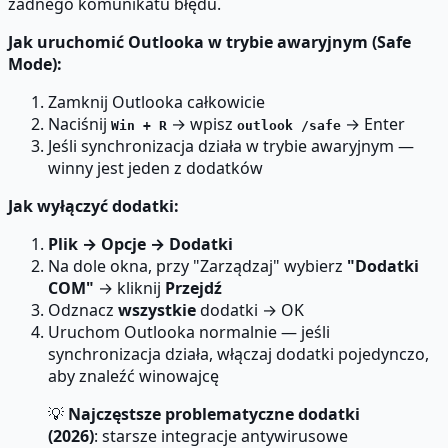
żadnego komunikatu błędu.
Jak uruchomić Outlooka w trybie awaryjnym (Safe
Mode):
Zamknij Outlooka całkowicie
Naciśnij
→ wpisz
→ Enter
Win + R
outlook /safe
Jeśli synchronizacja działa w trybie awaryjnym —
winny jest jeden z dodatków
Jak wyłączyć dodatki:
Plik → Opcje → Dodatki
Na dole okna, przy "Zarządzaj" wybierz
"Dodatki
COM"
→ kliknij
Przejdź
Odznacz
wszystkie
dodatki → OK
Uruchom Outlooka normalnie — jeśli
synchronizacja działa, włączaj dodatki pojedynczo,
aby znaleźć winowajcę
💡
Najczęstsze problematyczne dodatki
(2026)
: starsze integracje antywirusowe