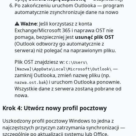
Po zakończeniu uruchom Outlooka — program
automatycznie zsynchronizuje dane na nowo
⚠
Ważne
: Jeśli korzystasz z konta
Exchange/Microsoft 365 i naprawa OST nie
pomaga, bezpieczniej jest
usunąć plik OST
(Outlook odtworzy go automatycznie z
serwera) niż polegać na naprawionym pliku.
Plik OST znajdziesz w:
C:\Users\
—
[Nazwa]\AppData\Local\Microsoft\Outlook\
zamknij Outlooka, zmień nazwę pliku (np.
) i uruchom Outlooka ponownie.
nazwa.ost.bak
Wszystkie dane z serwera zostaną pobrane od
nowa.
Krok 4: Utwórz nowy profil pocztowy
Uszkodzony profil pocztowy Windows to jedna z
najczęstszych przyczyn zatrzymania synchronizacji —
szczególnie po aktualizacji systemu lub Office.