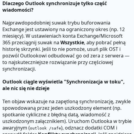
Dlaczego Outlook synchronizuje tylko część
wiadomości?
Najprawdopodobniej suwak trybu buforowania
Exchange jest ustawiony na ograniczony okres (np. 12
miesięcy). W ustawieniach konta Exchange/Microsoft
365 przeciągnij suwak na
Wszystkie
, aby pobrać pełną
historię skrzynki. Jeśli to nie pomoże, usuń plik OST i
pozwól Outlookowi odbudować go od zera z serwera —
to najskuteczniejsze rozwiązanie przy częściowej
synchronizacji.
Outlook ciągle wyświetla "Synchronizacja w toku",
ale nic się nie dzieje
Ten objaw wskazuje na zapętloną synchronizację, zwykle
spowodowaną przez jeden uszkodzony element (np.
spotkanie cykliczne z błędną datą, wiadomość z
uszkodzonym załącznikiem). Uruchom Outlooka w trybie
awaryjnym (
), odznacz dodatki COM i
outlook /safe