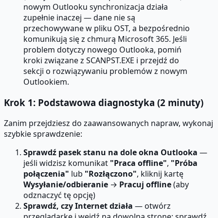
nowym Outlooku synchronizacja działa
zupełnie inaczej — dane nie są
przechowywane w pliku OST, a bezpośrednio
komunikują się z chmurą Microsoft 365. Jeśli
problem dotyczy nowego Outlooka, pomiń
kroki związane z SCANPST.EXE i przejdź do
sekcji o rozwiązywaniu problemów z nowym
Outlookiem.
Krok 1: Podstawowa diagnostyka (2 minuty)
Zanim przejdziesz do zaawansowanych napraw, wykonaj
szybkie sprawdzenie:
Sprawdź pasek stanu na dole okna Outlooka
—
jeśli widzisz komunikat
"Praca offline"
,
"Próba
połączenia"
lub
"Rozłączono"
, kliknij kartę
Wysyłanie/odbieranie
→
Pracuj offline
(aby
odznaczyć tę opcję)
Sprawdź, czy Internet działa
— otwórz
przeglądarkę i wejdź na dowolną stronę; sprawdź