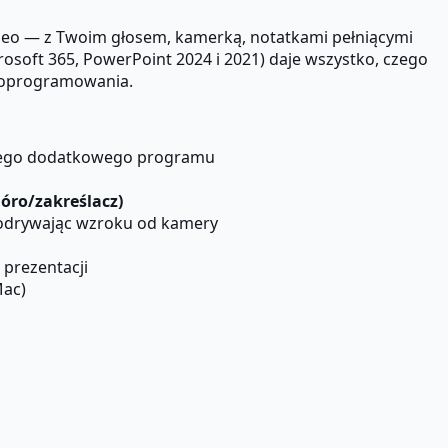
ideo — z Twoim głosem, kamerką, notatkami pełniącymi
osoft 365, PowerPoint 2024 i 2021) daje wszystko, czego
o oprogramowania.
dnego dodatkowego programu
ióro/zakreślacz)
e odrywając wzroku od kamery
prezentacji
Mac)