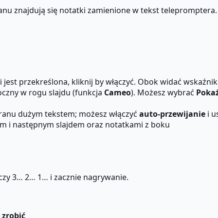
u znajdują się notatki zamienione w tekst telepromptera.
i jest przekreślona, kliknij by włączyć. Obok widać wskaź
oczny w rogu slajdu (funkcja
Cameo
). Możesz wybrać
Pokaż
kranu dużym tekstem; możesz włączyć
auto-przewijanie
i u
ym i następnym slajdem oraz notatkami z boku
czy 3… 2… 1… i zacznie nagrywanie.
 zrobić