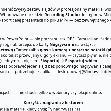
mienić zwykły zestaw slajdów w profesjonalny materiał w
h. Wbudowane narzędzie
Recording Studio
(dostępne w Micr
eksport całej prezentacji do pliku MP4 — bez zewnętrzneg
a w PowerPoint — nie potrzebujesz OBS, Camtasii ani ża
 róg) lub przejść do karty
Nagrywanie
na wstążce
rnetową
(Cameo) albo
głos + kamerę + odręczne notatki (p
jako tekst przewijany u góry ekranu — czytasz płynnie, ni
)
jednym kliknięciem:
Eksportuj → Eksportuj wideo
sz poprawić jeden slajd bez ponownego nagrywania całej 
ania — potrzebujesz aplikacji desktopowej (Windows lub 
jach — i nie chodzi tylko o webinary czy lekcje online:
Korzyść z nagrania z lektorem
dają materiał kiedy chcą; Ty nagrywasz raz