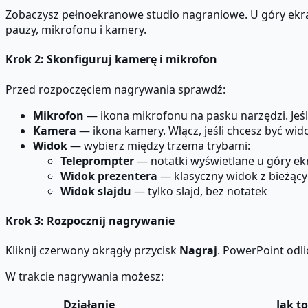
Zobaczysz pełnoekranowe studio nagraniowe. U góry ekran
pauzy, mikrofonu i kamery.
Krok 2: Skonfiguruj kamerę i mikrofon
Przed rozpoczęciem nagrywania sprawdź:
Mikrofon
— ikona mikrofonu na pasku narzędzi. Jeśl
Kamera
— ikona kamery. Włącz, jeśli chcesz być wid
Widok
— wybierz między trzema trybami:
Teleprompter
— notatki wyświetlane u góry e
Widok prezentera
— klasyczny widok z bieżąc
Widok slajdu
— tylko slajd, bez notatek
Krok 3: Rozpocznij nagrywanie
Kliknij czerwony okrągły przycisk
Nagraj
. PowerPoint odli
W trakcie nagrywania możesz:
Działanie
Jak to