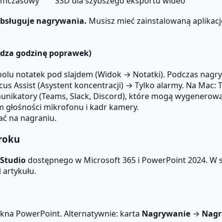
tymczasowy
SSD dla szybszego eksportu wideo
 obsługuje nagrywania.
Musisz mieć zainstalowaną aplikacj
ędza godzinę poprawek)
polu notatek pod slajdem (Widok → Notatki). Podczas nagry
s Assist (Asystent koncentracji) → Tylko alarmy. Na Mac: 
nikatory (Teams, Slack, Discord), które mogą wygenerow
głośności mikrofonu i kadr kamery.
ać na nagraniu.
kroku
 Studio
dostępnego w Microsoft 365 i PowerPoint 2024. W s
 artykułu.
na PowerPoint. Alternatywnie: karta
Nagrywanie
→
Nagr