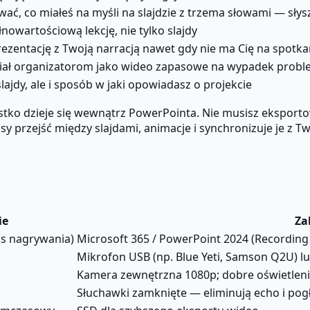
wać, co miałeś na myśli na slajdzie z trzema słowami — sły
nowartościową lekcję, nie tylko slajdy
rezentację z Twoją narracją nawet gdy nie ma Cię na spotka
iał organizatorom jako wideo zapasowe na wypadek prob
slajdy, ale i sposób w jaki opowiadasz o projekcie
ko dzieje się wewnątrz PowerPointa. Nie musisz eksporto
 przejść między slajdami, animacje i synchronizuje je z T
ie
Za
js nagrywania)
Microsoft 365 / PowerPoint 2024 (Recordin
Mikrofon USB (np. Blue Yeti, Samson Q2U) 
Kamera zewnętrzna 1080p; dobre oświetlenie
Słuchawki zamknięte — eliminują echo i pog