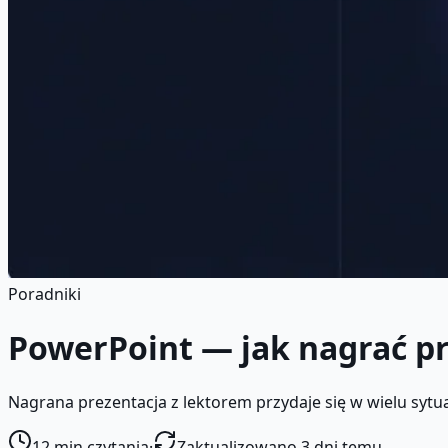
Poradniki
PowerPoint — jak nagrać pr
Nagrana prezentacja z lektorem przydaje się w wielu sytuac
12
min czytania
·
Zaktualizowano 3 dni temu