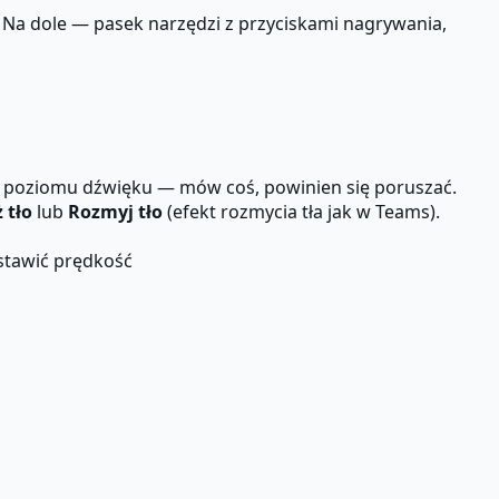
 Na dole — pasek narzędzi z przyciskami nagrywania,
nik poziomu dźwięku — mów coś, powinien się poruszać.
 tło
lub
Rozmyj tło
(efekt rozmycia tła jak w Teams).
stawić prędkość