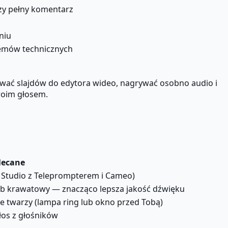
szy pełny komentarz
niu
lemów technicznych
wać slajdów do edytora wideo, nagrywać osobno audio i
woim głosem.
lecane
g Studio z Teleprompterem i Cameo)
lub krawatowy — znacząco lepsza jakość dźwięku
 twarzy (lampa ring lub okno przed Tobą)
łos z głośników