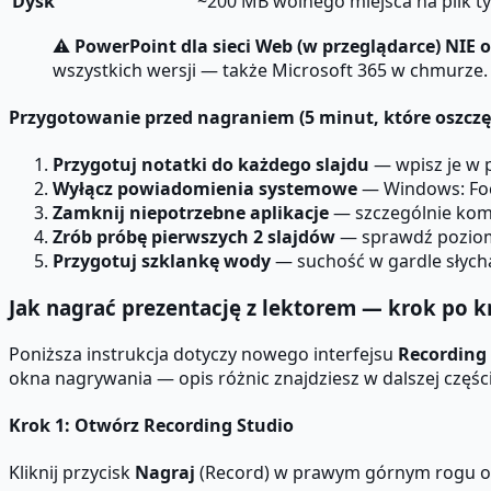
Dysk
~200 MB wolnego miejsca na plik 
⚠
PowerPoint dla sieci Web (w przeglądarce) NIE
wszystkich wersji — także Microsoft 365 w chmurze.
Przygotowanie przed nagraniem (5 minut, które oszcz
Przygotuj notatki do każdego slajdu
— wpisz je w 
Wyłącz powiadomienia systemowe
— Windows: Focu
Zamknij niepotrzebne aplikacje
— szczególnie komu
Zrób próbę pierwszych 2 slajdów
— sprawdź poziom 
Przygotuj szklankę wody
— suchość w gardle słych
Jak nagrać prezentację z lektorem — krok po 
Poniższa instrukcja dotyczy nowego interfejsu
Recording
okna nagrywania — opis różnic znajdziesz w dalszej części
Krok 1: Otwórz Recording Studio
Kliknij przycisk
Nagraj
(Record) w prawym górnym rogu ok