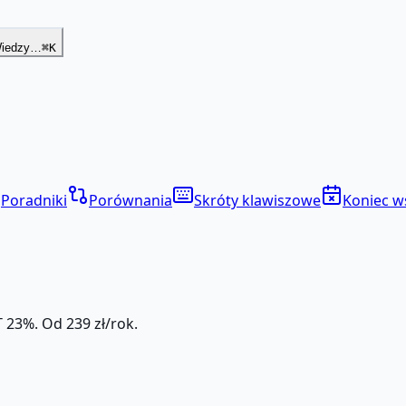
Wiedzy…
⌘K
Poradniki
Porównania
Skróty klawiszowe
Koniec w
 23%. Od 239 zł/rok.