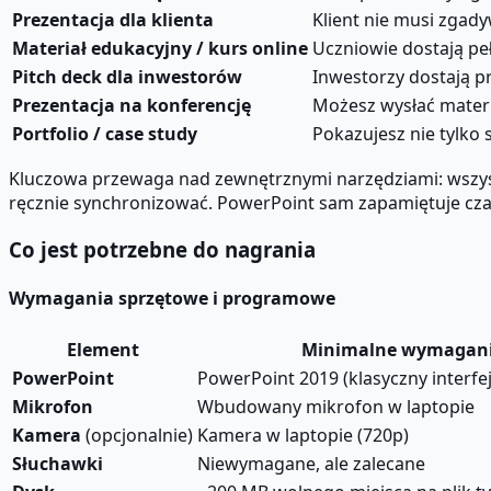
Prezentacja dla klienta
Klient nie musi zgady
Materiał edukacyjny / kurs online
Uczniowie dostają peł
Pitch deck dla inwestorów
Inwestorzy dostają p
Prezentacja na konferencję
Możesz wysłać mater
Portfolio / case study
Pokazujesz nie tylko 
Kluczowa przewaga nad zewnętrznymi narzędziami: wszyst
ręcznie synchronizować. PowerPoint sam zapamiętuje czasy
Co jest potrzebne do nagrania
Wymagania sprzętowe i programowe
Element
Minimalne wymagan
PowerPoint
PowerPoint 2019 (klasyczny interfe
Mikrofon
Wbudowany mikrofon w laptopie
Kamera
(opcjonalnie)
Kamera w laptopie (720p)
Słuchawki
Niewymagane, ale zalecane