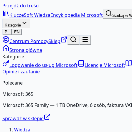
Przejdź do treści
KluczeSoft
Wiedza
Encyklopedia Microsoft
Szukaj w 
Kategorie
PL
EN
Centrum Pomocy
Sklep
Strona główna
Kategorie
Logowanie do usług Microsoft
Licencje Microsoft
Opinie i zaufanie
Polecane
Microsoft 365
Microsoft 365 Family — 1 TB OneDrive, 6 osób, faktura VAT
Sprawdź w sklepie
Wiedza