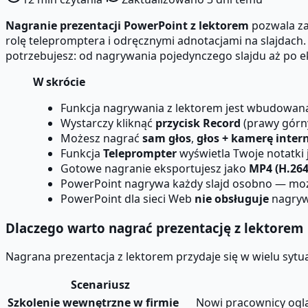
Nagranie prezentacji PowerPoint z lektorem
pozwala za
rolę telepromptera i odręcznymi adnotacjami na slajdac
potrzebujesz: od nagrywania pojedynczego slajdu aż po 
W skrócie
Funkcja nagrywania z lektorem jest wbudowan
Wystarczy kliknąć
przycisk Record
(prawy górny
Możesz nagrać
sam głos
,
głos + kamerę inte
Funkcja
Teleprompter
wyświetla Twoje notatki 
Gotowe nagranie eksportujesz jako
MP4 (H.264
PowerPoint nagrywa każdy slajd osobno — może
PowerPoint dla sieci Web
nie obsługuje
nagryw
Dlaczego warto nagrać prezentację z lektorem
Nagrana prezentacja z lektorem przydaje się w wielu sytuac
Scenariusz
Szkolenie wewnętrzne w firmie
Nowi pracownicy oglą