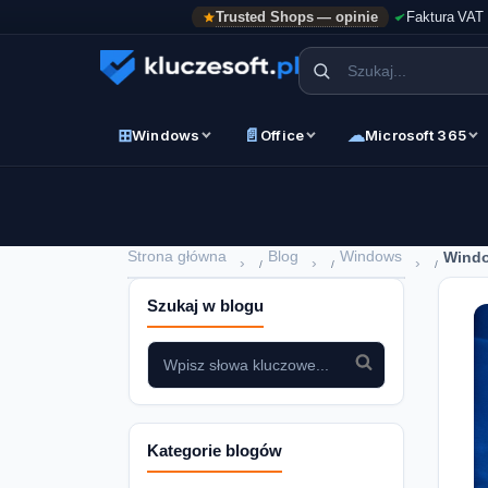
Trusted Shops — opinie
Faktura VAT
⊞
📄
☁
Windows
Office
Microsoft 365
Strona główna
Blog
Windows
Windo
›
›
›
Szukaj w blogu
Kategorie blogów