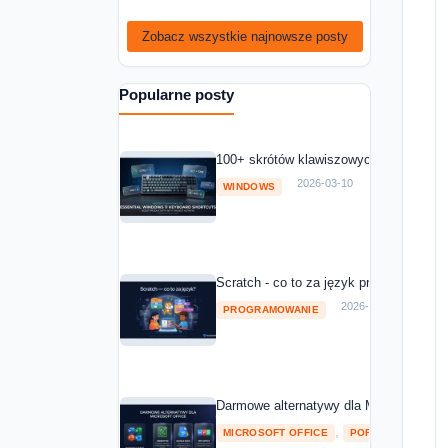
Zobacz wszystkie najnowsze posty
Popularne posty
100+ skrótów klawiszowych Windows 11
2026-03-10
WINDOWS
Scratch - co to za język programowania
2026-03-10
PROGRAMOWANIE
Darmowe alternatywy dla Microsoft Off
,
MICROSOFT OFFICE
POROWNANIA I RA