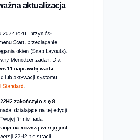
ażna aktualizacja
2022 roku i przyniósł
menu Start, przeciąganie
ągania okien (Snap Layouts),
wany Menedżer zadań. Dla
ws 11 naprawdę warta
ze lub aktywacji systemu
4 Standard
.
 22H2 zakończyło się 8
adal działające na tej edycji
Twojej firmie nadal
racja na nowszą wersję jest
ersji 22H2 nie stracił