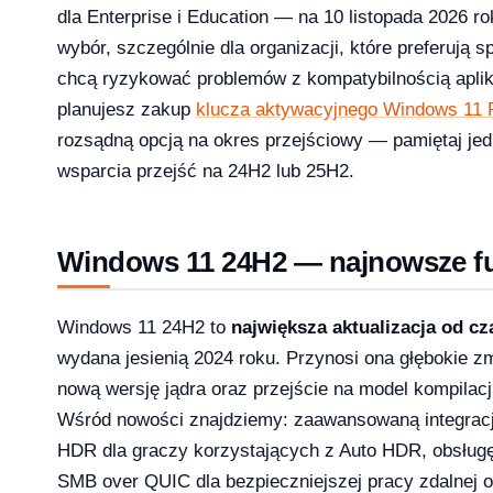
dla Enterprise i Education — na 10 listopada 2026 r
wybór, szczególnie dla organizacji, które preferują 
licz ile potrzebujesz [2026]
chcą ryzykować problemów z kompatybilnością aplika
2026-04-03
planujesz zakup
klucza aktywacyjnego Windows 11 
rozsądną opcją na okres przejściowy — pamiętaj je
wsparcia przejść na 24H2 lub 25H2.
Windows 11 24H2 — najnowsze fu
Windows 11 24H2 to
największa aktualizacja od c
wydana jesienią 2024 roku. Przynosi ona głębokie z
nową wersję jądra oraz przejście na model kompilac
Wśród nowości znajdziemy: zaawansowaną integrację
HDR dla graczy korzystających z Auto HDR, obsługę 
SMB over QUIC dla bezpieczniejszej pracy zdalnej 