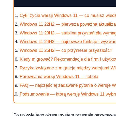
Cykl życia wersji Windows 11 — co musisz wied
Windows 11 22H2 — pierwsza poważna aktualizacj
krok po kroku
Windows 11 23H2 — stabilna przystań dla wyma
Windows 11 24H2 — najnowsze funkcje i wyzwan
Windows 11 25H2 — co przyniesie przyszłość?
Kiedy migrować? Rekomendacje dla firm i użyt
 jak kupic?
Ryzyka związane z migracją między wersjami W
Porównanie wersji Windows 11 — tabela
FAQ — najczęściej zadawane pytania o wersje W
w 2026 roku?
Podsumowanie — którą wersję Windows 11 wybr
Po upływie tego okresu system przestaje otrzymyw