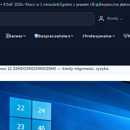
 + KSeF 2026
Klucz w 1 minucie
Zgodne z prawem UE
Bezpieczne płatno
Konto
🗄
🛡
⚡
💡
Serwer
Bezpieczeństwo
Profesjonalne
ws 11 22H2/23H2/24H2/25H2 — kiedy migrować, ryzyka