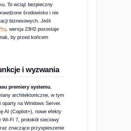
oku. To wciąż bezpieczny
sprawdzone środowisko i nie
cji biznesowych. Jeśli
Pro
, wersja 23H2 pozostaje
dnak, by przed końcem
nkcje i wyzwania
zasu premiery systemu
,
miany architektoniczne, w tym
ji oparty na Windows Server.
 AI (Copilot+), nowe efekty
Wi-Fi 7, protokół sieciowy
oraz znaczące przyspieszenie