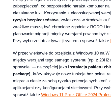
zabezpieczeń, co bezpośrednio naraża komputer na 
niezałatane luki. Korzystanie z nieobsługiwanej wer
ryzyko bezpieczeństwa
, zwłaszcza w środowisku f
wrażliwe muszą być chronione zgodnie z RODO i inn
planowanie migracji między wersjami powinno być st
 i 10 — kompletna ściąga [2026]
Przy wyborze lub aktywacji systemu sprawdź także
W przeciwieństwie do przejścia z Windows 10 na Wi
między wersjami tego samego systemu (np. z 23H2 
sprawniej — najczęściej jako
instalacja pakietu zb
?
package)
, który aktywuje nowe funkcje bez pełnej re
migracja niesie za sobą ryzyko potencjalnych konfli
aplikacjami czy konfiguracjami sieciowymi. Przy wy
sprawdź także
Windows 11 Pro z Office 2024 Profes
ice — porównanie 6 pakietów w 2026
2026-03-10
NKINGI