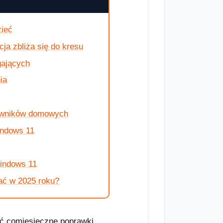
zieć
a zbliża się do kresu
gających
ia
kowników domowych
indows 11
indows 11
ać w 2025 roku?
ać comiesięczne poprawki