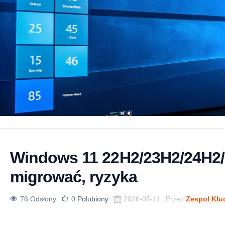
Windows 11 22H2/23H2/24H2/
migrować, ryzyka
76 Odsłony
0
Polubiony
2026-05-11
Przez
Zespol Klu