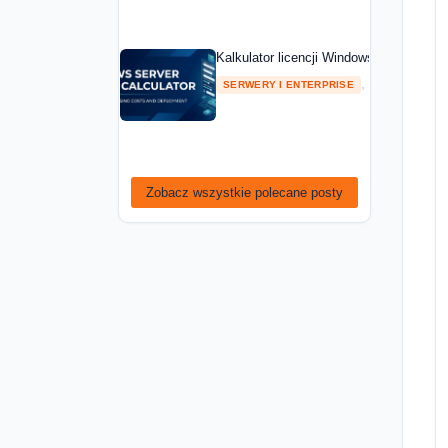
Kalkulator licencji Windows Server — ob
,
SERWERY I ENTERPRISE
PORADNIKI
Zobacz wszystkie polecane posty