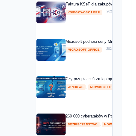
Faktura KSeF dla zakupów Microsoft 20
2026-05-01
KSIEGOWOSC I ERP
Microsoft podnosi ceny Microsoft 365 o
2026-04-08
MICROSOFT OFFICE
Czy przepłaciłeś za laptopa z NPU? Mic
,
2026
WINDOWS
NOWOSCI I TRENDY
260 000 cyberataków w Polsce w 2025 ro
,
BEZPIECZENSTWO
NOWOSCI I TRENDY