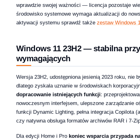
26 — co musi wiedzieć dział IT i księgowość
wprawdzie swojej ważności — licencja pozostaje w
środowisko systemowe wymaga aktualizacji do nowsz
aktywacji systemu sprawdź także
zestaw Windows 1
 13-33% od lipca 2026 — co to oznacza dla Twojej firmy?
Windows 11 23H2 — stabilna przy
wymagających
Wersja 23H2, udostępniona jesienią 2023 roku, nie b
rosoft zmienił reguły — producenci i użytkownicy na lodzie
dlatego zyskała uznanie w środowiskach korporacyjn
-04-08
dopracowanie istniejących funkcji
: przeprojektowa
nowoczesnym interfejsem, ulepszone zarządzanie o
funkcji Dynamic Lighting, pełna integracja Copilota 
ku — a 71% małych firm wciąż twierdzi, że to ich nie dotyczy
czy natywna obsługa formatów archiwów RAR i 7-Zip
2026-04-08
Dla edycji Home i Pro
koniec wsparcia przypada na