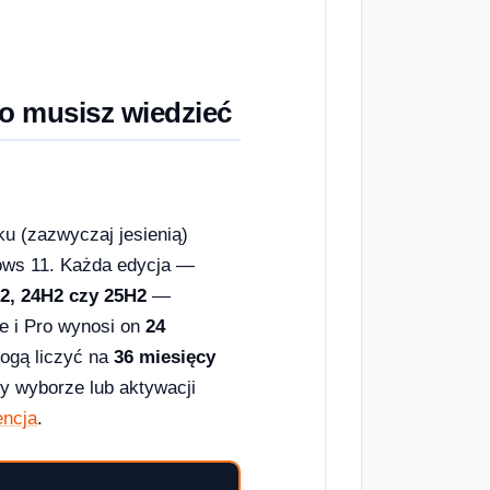
co musisz wiedzieć
ku (zazwyczaj jesienią)
dows 11. Każda edycja —
2, 24H2 czy 25H2
—
e i Pro wynosi on
24
mogą liczyć na
36 miesięcy
y wyborze lub aktywacji
encja
.