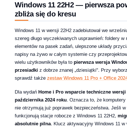
Windows 11 22H2 — pierwsza pow
zbliża się do kresu
1 Pro – porównanie wersji systemów operacyjny
Windows 11 w wersji 22H2 zadebiutował we wrześniu 
szereg długo wyczekiwanych usprawnień: foldery w 
elementów na pasek zadań, ulepszone układy przyci
napisy na żywo w całym systemie czy przeprojekto
e — aktywacja przez telefon krok po kroku [2026]
wielu użytkowników była to
pierwsza wersja Windo
przesiadki
z dobrze znanej „dziesiątki". Przy wybor
sprawdź także
zestaw Windows 11 Pro + Office 202
Dla wydań
Home i Pro wsparcie techniczne wersji
października 2024 roku
. Oznacza to, że komputery n
nie otrzymują już poprawek bezpieczeństwa. Jeśli w 
funkcjonują stacje robocze z Windows 11 22H2,
mig
absolutnie pilna
. Klucz aktywacyjny Windows 11 w w