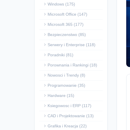
Windows (175)
Microsoft Office (147)
Microsoft 365 (177)
Bezpieczenstwo (85)
Serwery i Enterprise (118)
Poradniki (81)
Porownania i Rankingi (18)
Nowosci i Trendy (8)
Programowanie (35)
Hardware (15)
Ksiegowosc i ERP (117)
CAD i Projektowanie (13)
Grafika i Kreacja (22)