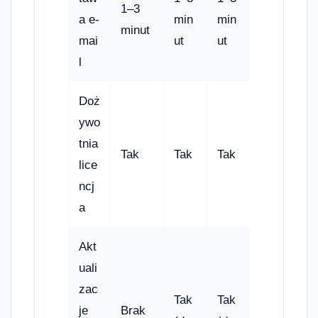
1–3
a e-
min
min
minut
mai
ut
ut
l
Doż
ywo
tnia
Tak
Tak
Tak
lice
ncj
a
Akt
uali
zac
Tak
Tak
je
Brak