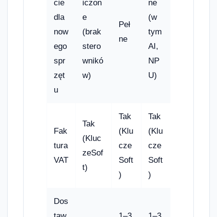
cie
iczon
ne
dla
e
(w
Peł
now
(brak
tym
ne
ego
stero
AI,
spr
wnikó
NP
zęt
w)
U)
u
Tak
Tak
Tak
Fak
(Klu
(Klu
(Kluc
tura
cze
cze
zeSof
VAT
Soft
Soft
t)
)
)
Dos
taw
1–3
1–3