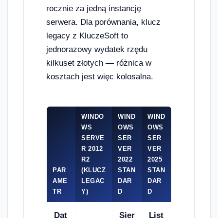
rocznie za jedną instancję
serwera. Dla porównania, klucz
legacy z KluczeSoft to
jednorazowy wydatek rzędu
kilkuset złotych — różnica w
kosztach jest więc kolosalna.
WINDO
WIND
WIND
WS
OWS
OWS
SERVE
SER
SER
R 2012
VER
VER
R2
2022
2025
PAR
(KLUCZ
STAN
STAN
AME
LEGAC
DAR
DAR
TR
Y)
D
D
Dat
Sier
List