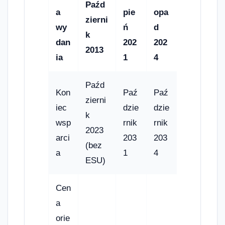
Paźd
a
pie
opa
zierni
wy
ń
d
k
dan
202
202
2013
ia
1
4
Paźd
Kon
Paź
Paź
zierni
iec
dzie
dzie
k
wsp
rnik
rnik
2023
arci
203
203
(bez
a
1
4
ESU)
Cen
a
orie