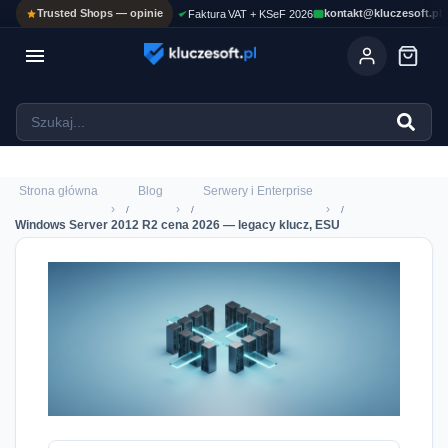
Trusted Shops — opinie
kontakt@kluczesoft.pl
Faktura VAT + KSeF 2026

Ola
ASYSTENT AI
Pomoc KluczeSoft • odpowiadam w kilka sekund
Strona główna
Blog
Serwery i Enterprise
›
›
›
Windows Server 2012 R2 cena 2026 — legacy klucz, ESU