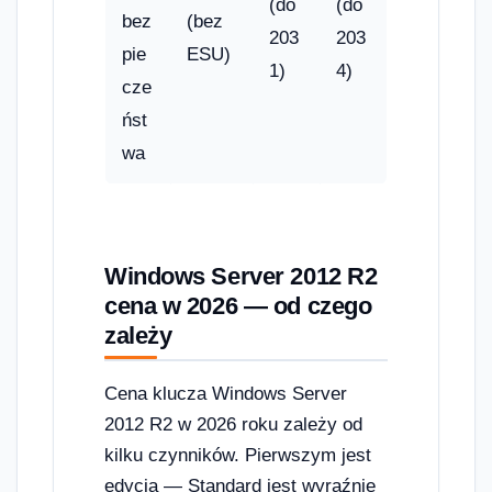
(do
(do
bez
(bez
203
203
pie
ESU)
1)
4)
cze
ńst
wa
Windows Server 2012 R2
cena w 2026 — od czego
zależy
Cena klucza Windows Server
2012 R2 w 2026 roku zależy od
kilku czynników. Pierwszym jest
edycja — Standard jest wyraźnie