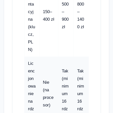
nta
500
800
cyj
150–
–
–
na
400 zł
900
140
(klu
zł
0 zł
cz,
PL
N)
Lic
enc
Tak
Tak
jon
(mi
(mi
Nie
owa
nim
nim
(na
nie
um
um
proce
na
16
16
sor)
rdz
rdz
rdz