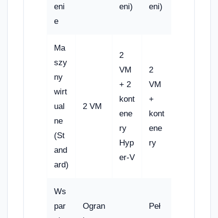
eni
eni)
eni)
e
Ma
2
szy
VM
2
ny
+ 2
VM
wirt
kont
+
ual
2 VM
ene
kont
ne
ry
ene
(St
Hyp
ry
and
er-V
ard)
Ws
par
Ogran
Peł