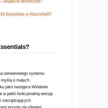
 wsparcie techniczne i
16 Essentials w KluczeSoft?
ssentials?
cja serwerowego systemu
z myślą o małych
roku jako następca Windows
e w pełni funkcjonalną wersję
 i zarządzających
ami przyda się również