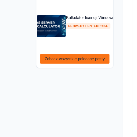
Kalkulator licencji Windows Server — ob
,
SERWERY I ENTERPRISE
PORADNIKI
Zobacz wszystkie polecane posty