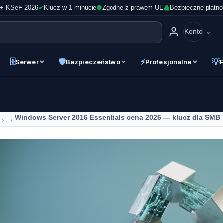
 + KSeF 2026
Klucz w 1 minucie
Zgodne z prawem UE
Bezpieczne płatno
Konto
🗄
🛡
⚡
💡
Serwer
Bezpieczeństwo
Profesjonalne
Windows Server 2016 Essentials cena 2026 — klucz dla SMB
›