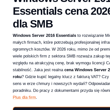
Essentials cena 202
dla SMB
Windows Server 2016 Essentials
to rozwiązanie Mi
małych firmach, które potrzebują profesjonalnej infr
ogromnych kosztów. W 2026 roku, mimo że od premie
wiele polskich firm z sektora SMB rozważa zakup t
względu na atrakcyjną cenę, brak wymogu licencji 
stabilność. Jaka jest realna
cena Windows Server 2
2026?
roku
? Gdzie kupić legalny klucz z fakturą VAT? Czy
sens w erze chmury i nowszych wydań? Odpowiad
poradniku. Do pracy z dokumentami przyda się rów
Plus dla firm
.
aktualizowac w 2026?