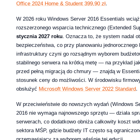
Office 2024 Home & Student 399,90 zł
.
licz ile potrzebujesz [2026]
W 2026 roku Windows Server 2016 Essentials wciąż 
2026-04-03
rozszerzonego wsparcia technicznego (Extended Sup
stycznia 2027 roku
. Oznacza to, że system nadal o
bezpieczeństwa, co przy planowaniu jednorocznego l
infrastruktury czyni go rozsądnym wyborem budżeto
stabilnego serwera na krótką metę — na przykład j
przed pełną migracją do chmury — znajdą w Essenti
stosunek ceny do możliwości. W środowisku firmo
obsłużyć
Microsoft Windows Server 2022 Standard
.
W przeciwieństwie do nowszych wydań (Windows Ser
2016 nie wymaga najnowszego sprzętu — działa spra
serwerach, co dodatkowo obniża całkowity koszt wdr
sektora MŚP, gdzie budżety IT często są ograniczone
przemawiający za wyborem właśnie tej edycji.