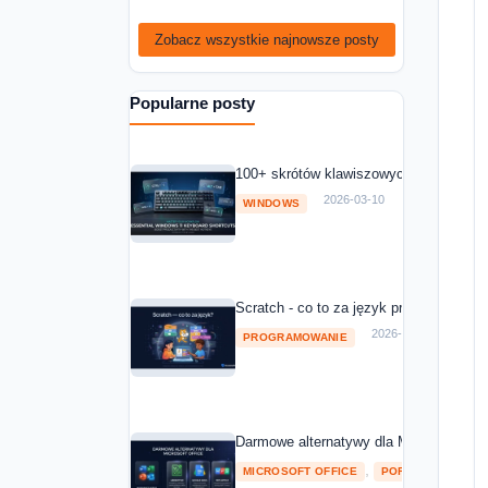
Zobacz wszystkie najnowsze posty
Popularne posty
100+ skrótów klawiszowych Windows 11
2026-03-10
WINDOWS
Scratch - co to za język programowania
2026-03-10
PROGRAMOWANIE
Darmowe alternatywy dla Microsoft Off
,
MICROSOFT OFFICE
POROWNANIA I RA