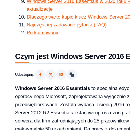
Windows Server 2016 Essentials w 2026 roku —
aktualizacje
Dlaczego warto kupić klucz Windows Server 20
1 Pro – porównanie wersji systemów operacyjny
Najczęściej zadawane pytania (FAQ)
Podsumowanie
Czym jest Windows Server 2016 E
e — aktywacja przez telefon krok po kroku [2026]
Udostepnij:
Windows Server 2016 Essentials
to specjalna edy
operacyjnego Microsoft, zaprojektowana wyłącznie 
przedsiębiorstwach. Została wydana jesienią 2016 
Server 2012 R2 Essentials i stanowi uproszczoną, al
serwera dla firm zatrudniających do 25 pracowników
maksymalnie 50 urządzeniami. Do pracy z dokument