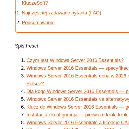
KluczeSoft?
Najczęściej zadawane pytania (FAQ)
Podsumowanie
Spis treści
 i 10 — kompletna ściąga [2026]
Czym jest Windows Server 2016 Essentials?
Windows Server 2016 Essentials — specyfikacj
Windows Server 2016 Essentials cena w 2026 r
?
Polsce?
Dla kogo Windows Server 2016 Essentials — pr
Windows Server 2016 Essentials vs alternaty
Klucz do Windows Server 2016 Essentials — gd
Instalacja i konfiguracja — pierwsze kroki krok
ice — porównanie 6 pakietów w 2026
Windows Server 2016 Essentials a licencje CA
2026-03-10
NKINGI