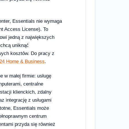
enter, Essentials nie wymaga
nt Access License). To
owi jedną z największych
e chcą uniknąć
wych kosztów. Do pracy z
2024 Home & Business
.
 w małej firmie: usługę
mputerami, centralne
tacji klienckich, zdalny
z integrację z usługami
totne, Essentials może
 pełnoprawnym centrum
entami przyda się również