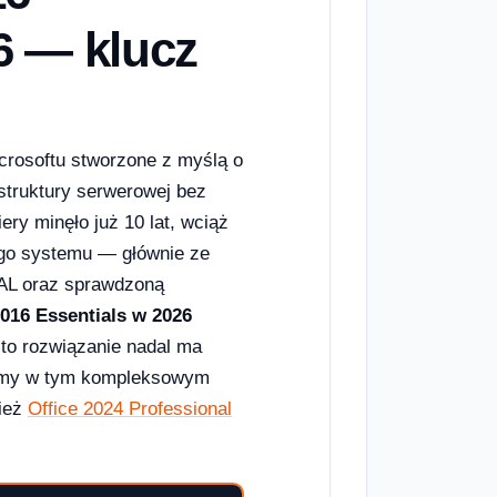
6 — klucz
crosoftu stworzone z myślą o
astruktury serwerowej bez
ry minęło już 10 lat, wciąż
ego systemu — głównie ze
CAL oraz sprawdzoną
016 Essentials w 2026
 to rozwiązanie nadal ma
amy w tym kompleksowym
nież
Office 2024 Professional