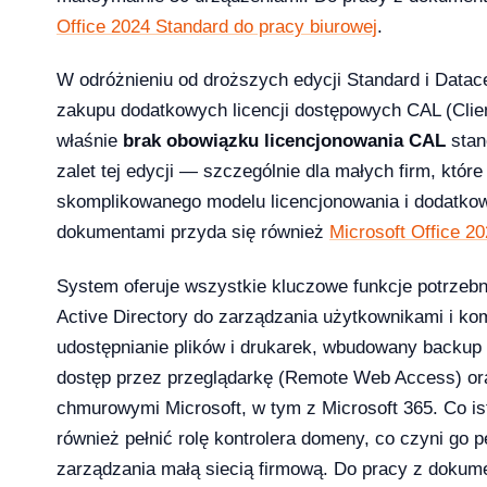
26 — co musi wiedzieć dział IT i księgowość
Office 2024 Standard do pracy biurowej
.
W odróżnieniu od droższych edycji Standard i Datac
zakupu dodatkowych licencji dostępowych CAL (Clie
właśnie
brak obowiązku licencjonowania CAL
stan
 13-33% od lipca 2026 — co to oznacza dla Twojej firmy?
zalet tej edycji — szczególnie dla małych firm, któr
skomplikowanego modelu licencjonowania i dodatko
dokumentami przyda się również
Microsoft Office 
rosoft zmienił reguły — producenci i użytkownicy na lodzie
System oferuje wszystkie kluczowe funkcje potrzebne
-04-08
Active Directory do zarządzania użytkownikami i ko
udostępnianie plików i drukarek, wbudowany backup s
dostęp przez przeglądarkę (Remote Web Access) ora
chmurowymi Microsoft, w tym z Microsoft 365. Co is
ku — a 71% małych firm wciąż twierdzi, że to ich nie dotyczy
również pełnić rolę kontrolera domeny, co czyni go
2026-04-08
zarządzania małą siecią firmową. Do pracy z dokum