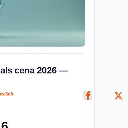
als cena 2026 —
czeSoft
16