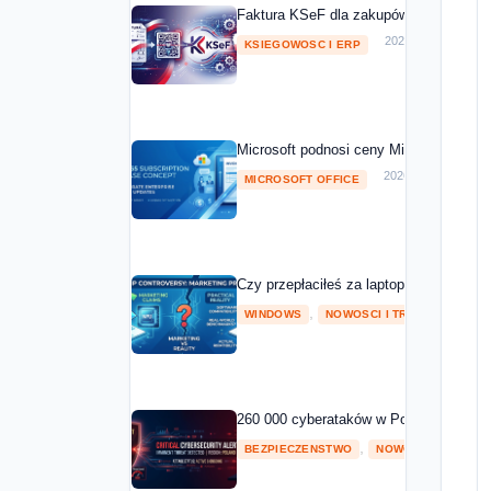
Faktura KSeF dla zakupów Microsoft 20
2026-05-01
KSIEGOWOSC I ERP
Microsoft podnosi ceny Microsoft 365 o
2026-04-08
MICROSOFT OFFICE
Czy przepłaciłeś za laptopa z NPU? Mic
,
2026
WINDOWS
NOWOSCI I TRENDY
260 000 cyberataków w Polsce w 2025 ro
,
BEZPIECZENSTWO
NOWOSCI I TRENDY