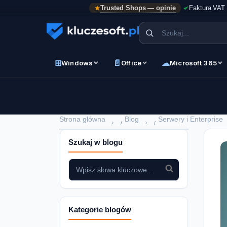
Trusted Shops — opinie
Faktura VAT
⊞
📄
☁
Windows
Office
Microsoft 365
Strona główna
Blog
Serwery i Enterprise
›
›
Szukaj w blogu
Kategorie blogów