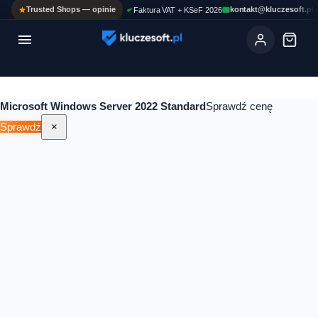
Trusted Shops — opinie
kontakt@kluczesoft.pl
Faktura VAT + KSeF 2026

Ola
ASYSTENT AI
Pomoc KluczeSoft • odpowiadam w kilka sekund
Microsoft Windows Server 2022 Standard
Sprawdź cenę
Sprawdź
×