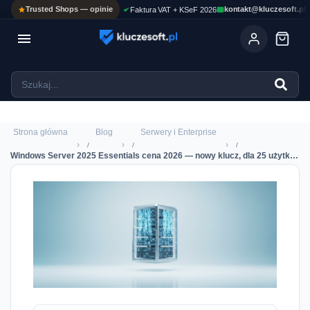
Trusted Shops — opinie
kontakt@kluczesoft.pl
Faktura VAT + KSeF 2026

Ola
ASYSTENT AI
Pomoc KluczeSoft • odpowiadam w kilka sekund
Strona główna
Blog
Serwery i Enterprise
›
›
›
Windows Server 2025 Essentials cena 2026 — nowy klucz, dla 25 użytkowników