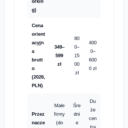
orkin
g)
Cena
orient
80
acyjn
400
349–
0–
a
0–
599
15
brutt
600
zł
00
o
0 zł
zł
(2026,
PLN)
Du
Małe
Śre
że
Przez
firmy
dni
cen
nacze
(do
e
tra