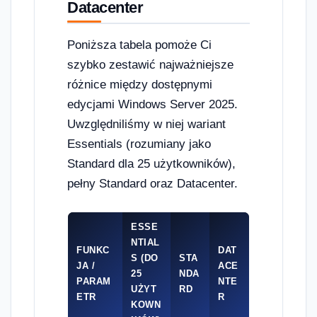
Datacenter
Poniższa tabela pomoże Ci
szybko zestawić najważniejsze
różnice między dostępnymi
edycjami Windows Server 2025.
Uwzględniliśmy w niej wariant
Essentials (rozumiany jako
Standard dla 25 użytkowników),
pełny Standard oraz Datacenter.
ESSE
NTIAL
FUNKC
DAT
S (DO
STA
JA /
ACE
25
NDA
PARAM
NTE
UŻYT
RD
ETR
R
KOWN