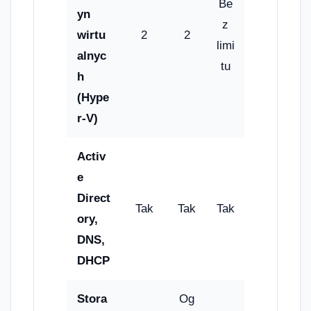
Be
yn
z
wirtu
2
2
limi
alnyc
tu
h
(Hype
r-V)
Activ
e
Direct
Tak
Tak
Tak
ory,
DNS,
DHCP
Stora
Og