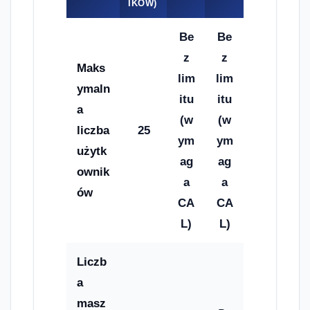
IKÓW)
Be
Be
z
z
Maks
lim
lim
ymaln
itu
itu
a
(w
(w
liczba
25
ym
ym
użytk
ag
ag
ownik
a
a
ów
CA
CA
L)
L)
Liczb
a
masz