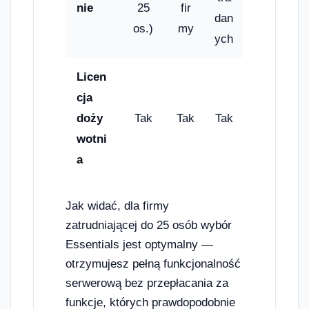
nie
25
fir
dan
os.)
my
ych
Licen
cja
doży
Tak
Tak
Tak
wotni
a
Jak widać, dla firmy
zatrudniającej do 25 osób wybór
Essentials jest optymalny —
otrzymujesz pełną funkcjonalność
serwerową bez przepłacania za
funkcje, których prawdopodobnie