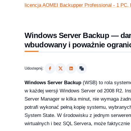
licencja AOMEI Backupper Professional - 1 PC, L
1 Pro – porównanie wersji systemów operacyjny
Windows Server Backup — da
wbudowany i poważnie ograni
e — aktywacja przez telefon krok po kroku [2026]
Udostepnij:
Windows Server Backup
(WSB) to rola system
w każdej wersji Windows Server od 2008 R2. Inst
Server Manager w kilka minut, nie wymaga żadnej
potrafi wykonać pełną kopię systemu, wybranyc
System State. W środowisku z jednym serwere
wirtualnych i bez SQL Servera, może faktycznie