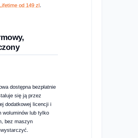
ifetime od 149 zl
.
rmowy,
czony
owa dostępna bezpłatnie
aluje się ją przez
 dodatkowej licencji i
h woluminów lub tylko
m, bez maszyn
 wystarczyć.