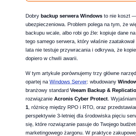
Dobry
backup serwera Windows
to nie koszt —
ubezpieczeniowa. Problem polega na tym, że wię
backupu wcale, albo robi go źle: kopiuje dane n
tego samego serwera, który właśnie zaatakował
 i 10 — kompletna ściąga [2026]
lata nie testuje przywracania i odkrywa, że kop
dopiero w chwili awarii.
W tym artykule porównujemy trzy główne narzę
opartej na
Windows Server
: wbudowany
Window
?
branżowy standard
Veeam Backup & Replicati
rozwiązanie
Acronis Cyber Protect
. Wyjaśniam
1
, różnicę między RPO i RTO, oraz przedstawia
perspektywie 3-letniej dla środowiska pięciu s
ice — porównanie 6 pakietów w 2026
się, które rozwiązanie pasuje do Twojego budż
2026-03-10
NKINGI
marketingowego żargonu. W praktyce zakupowej