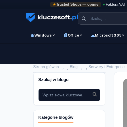
Trusted Shops — opinie
Faktura VAT
⊞
📄
☁
Windows
Office
Microsoft 365
Strona główna
Blog
Serwery i Enterprise
›
›
Szukaj w blogu
Kategorie blogów