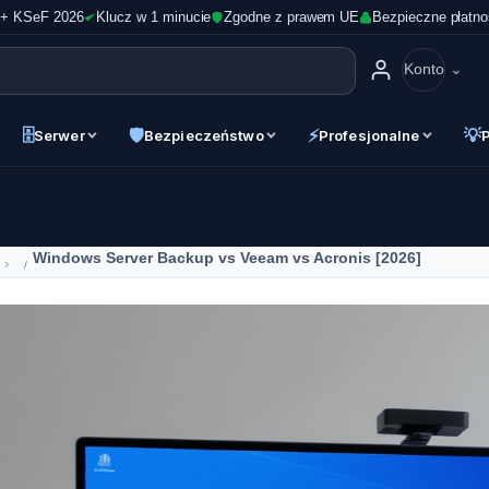
 + KSeF 2026
Klucz w 1 minucie
Zgodne z prawem UE
Bezpieczne płatno
Konto
🗄
🛡
⚡
💡
Serwer
Bezpieczeństwo
Profesjonalne
Windows Server Backup vs Veeam vs Acronis [2026]
›