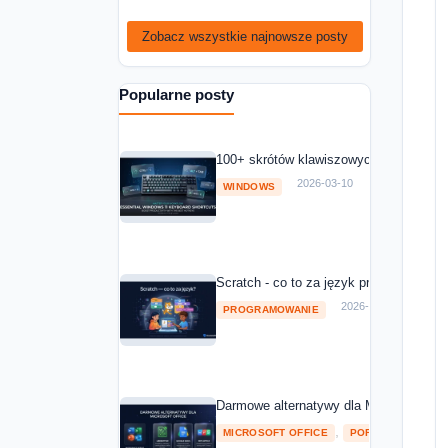
Zobacz wszystkie najnowsze posty
Popularne posty
100+ skrótów klawiszowych Windows 11
2026-03-10
WINDOWS
Scratch - co to za język programowania
2026-03-10
PROGRAMOWANIE
Darmowe alternatywy dla Microsoft Off
,
MICROSOFT OFFICE
POROWNANIA I RA