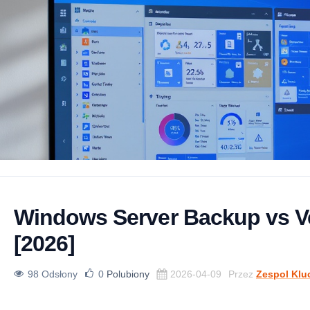
Windows Server Backup vs V
[2026]
98 Odsłony
0
Polubiony
2026-04-09
Przez
Zespol Klu