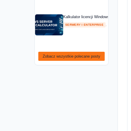
Kalkulator licencji Windows Server — ob
,
SERWERY I ENTERPRISE
PORADNIKI
Zobacz wszystkie polecane posty