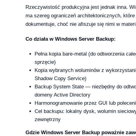
26 — co musi wiedzieć dział IT i księgowość
Rzeczywistość produkcyjna jest jednak inna. 
ma szereg ograniczeń architektonicznych, które
dokumentuje, choć nie afiszuje się nimi w mate
Co działa w Windows Server Backup:
 13-33% od lipca 2026 — co to oznacza dla Twojej firmy?
Pełna kopia bare-metal (do odtworzenia ca
sprzęcie)
Kopia wybranych woluminów z wykorzystan
Shadow Copy Service)
rosoft zmienił reguły — producenci i użytkownicy na lodzie
Backup System State — niezbędny do odtwor
-04-08
domeny Active Directory
Harmonogramowanie przez GUI lub polecen
Cel backupu: lokalny dysk, wolumin sieciow
ku — a 71% małych firm wciąż twierdzi, że to ich nie dotyczy
zewnętrzny
2026-04-08
Gdzie Windows Server Backup poważnie zaw