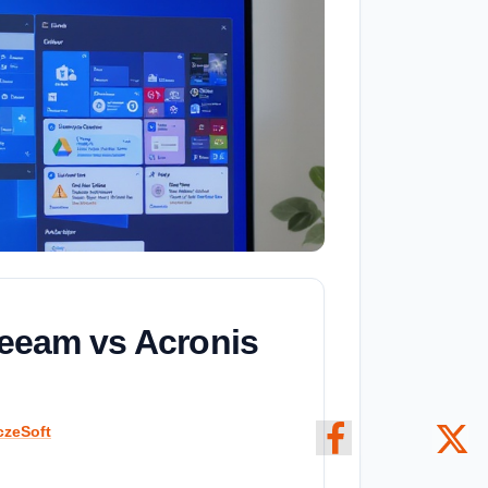
eeam vs Acronis
czeSoft