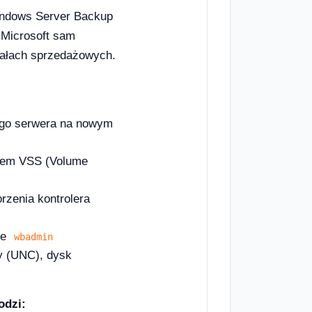
Windows Server Backup
 Microsoft sam
riałach sprzedażowych.
łego serwera na nowym
iem VSS (Volume
zenia kontrolera
ie
wbadmin
y (UNC), dysk
odzi: