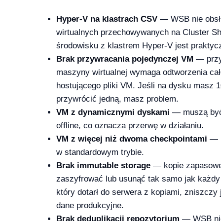
Hyper-V na klastrach CSV
— WSB nie obsł
licz ile potrzebujesz [2026]
wirtualnych przechowywanych na Cluster S
2026-04-03
środowisku z klastrem Hyper-V jest praktyc
Brak przywracania pojedynczej VM
— przy
maszyny wirtualnej wymaga odtworzenia ca
hostującego pliki VM. Jeśli na dysku masz 
przywrócić jedną, masz problem.
VM z dynamicznymi dyskami
— muszą być
offline, co oznacza przerwę w działaniu.
VM z więcej niż dwoma checkpointami
— b
w standardowym trybie.
Brak immutable storage
— kopie zapasow
zaszyfrować lub usunąć tak samo jak każdy
który dotarł do serwera z kopiami, zniszczy 
dane produkcyjne.
Brak deduplikacji repozytorium
— WSB nie