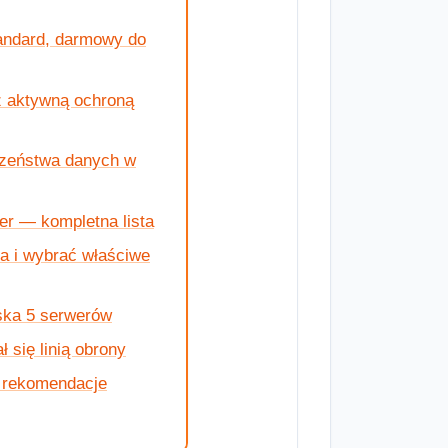
andard, darmowy do
z aktywną ochroną
czeństwa danych w
r — kompletna lista
a i wybrać właściwe
ska 5 serwerów
się linią obrony
e rekomendacje