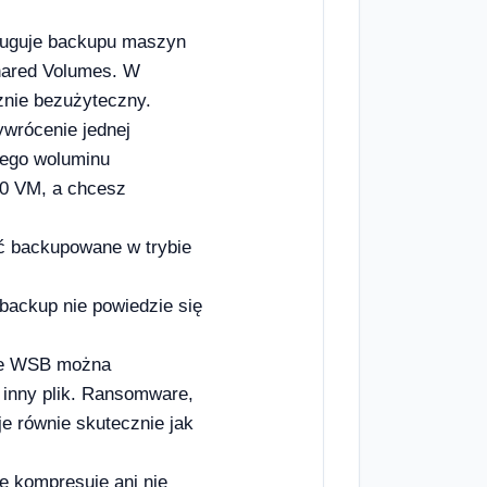
uguje backupu maszyn
hared Volumes. W
znie bezużyteczny.
wrócenie jednej
łego woluminu
10 VM, a chcesz
 backupowane w trybie
ackup nie powiedzie się
e WSB można
 inny plik. Ransomware,
je równie skutecznie jak
 kompresuje ani nie