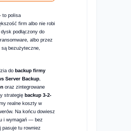
 to polisa
kszość firm albo nie robi
a dysk podłączony do
 ransomware, albo przez
ie są bezużyteczne,
dzia do
backup firmy
s Server Backup
,
on
oraz zintegrowane
y strategię
backup 3-2-
my realne koszty w
erwerów. Na końcu dowiesz
etu i wymagań — bez
 pasuje tu rowniez