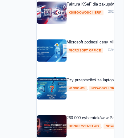
Faktura KSeF dla zakupów Microsoft 20
2026-05-01
KSIEGOWOSC I ERP
Microsoft podnosi ceny Microsoft 365 o
2026-04-08
MICROSOFT OFFICE
Czy przepłaciłeś za laptopa z NPU? Mic
,
2026
WINDOWS
NOWOSCI I TRENDY
260 000 cyberataków w Polsce w 2025 ro
,
BEZPIECZENSTWO
NOWOSCI I TRENDY