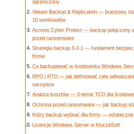
ograniczony
Veeam Backup & Replication — branżowy st
10 workloadów
Acronis Cyber Protect — backup połączony 
krok po kroku
przed ransomware
Strategia backup 3-2-1 — fundament bezpie
firmie
Co backupować w środowisku Windows Serve
 jak kupic?
RPO i RTO — jak definiować cele odtwarzani
narzędzie
Analiza kosztów — 3-letnie TCO dla środowi
Ochrona przed ransomware — jak backup stał 
w 2026 roku?
Który backup wybrać dla firmy — ostateczn
Licencje Windows Server w KluczeSoft