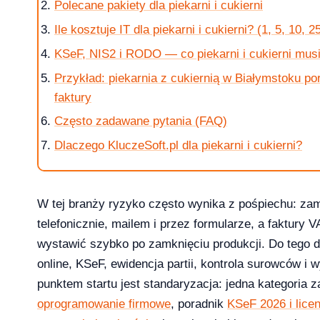
Polecane pakiety dla piekarni i cukierni
Ile kosztuje IT dla piekarni i cukierni? (1, 5, 10, 
KSeF, NIS2 i RODO — co piekarni i cukierni musi
Przykład: piekarnia z cukiernią w Białymstoku po
faktury
 i 10 — kompletna ściąga [2026]
Często zadawane pytania (FAQ)
Dlaczego KluczeSoft.pl dla piekarni i cukierni?
?
W tej branży ryzyko często wynika z pośpiechu: za
telefonicznie, mailem i przez formularze, a faktury 
wystawić szybko po zamknięciu produkcji. Do tego 
online, KSeF, ewidencja partii, kontrola surowców i 
punktem startu jest standaryzacja: jedna kategoria 
ice — porównanie 6 pakietów w 2026
oprogramowanie firmowe
, poradnik
KSeF 2026 i lice
2026-03-10
NKINGI