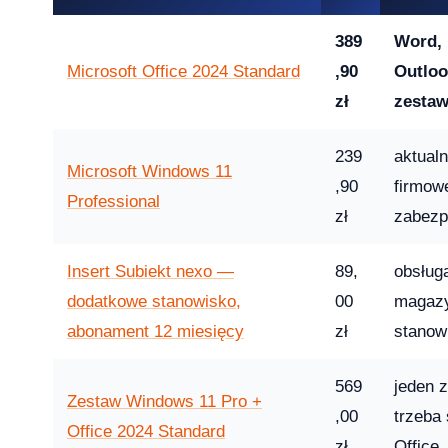
26 — co musi wiedzieć dział IT i księgowość
389
Word, 
Microsoft Office 2024 Standard
,90
Outlook
zł
zestaw
 13-33% od lipca 2026 — co to oznacza dla Twojej firmy?
239
aktual
Microsoft Windows 11
,90
firmow
Professional
zł
zabezp
rosoft zmienił reguły — producenci i użytkownicy na lodzie
Insert Subiekt nexo —
89,
obsług
-04-08
dodatkowe stanowisko,
00
magazy
abonament 12 miesięcy
zł
stanow
ku — a 71% małych firm wciąż twierdzi, że to ich nie dotyczy
569
jeden 
Zestaw Windows 11 Pro +
2026-04-08
,00
trzeba
Office 2024 Standard
zł
Office