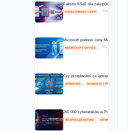
Faktura KSeF dla zakupów Microsoft 20
2026-05-01
KSIEGOWOSC I ERP
Microsoft podnosi ceny Microsoft 365 o
2026-04-08
MICROSOFT OFFICE
Czy przepłaciłeś za laptopa z NPU? Mic
,
2026
WINDOWS
NOWOSCI I TRENDY
260 000 cyberataków w Polsce w 2025 ro
,
BEZPIECZENSTWO
NOWOSCI I TRENDY