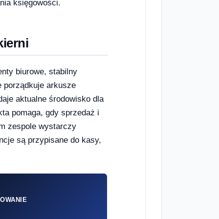
ania księgowości.
kierni
enty biurowe, stabilny
e porządkuje arkusze
daje aktualne środowisko dla
ta pomaga, gdy sprzedaż i
ym zespole wystarczy
encje są przypisane do kasy,
OWANIE