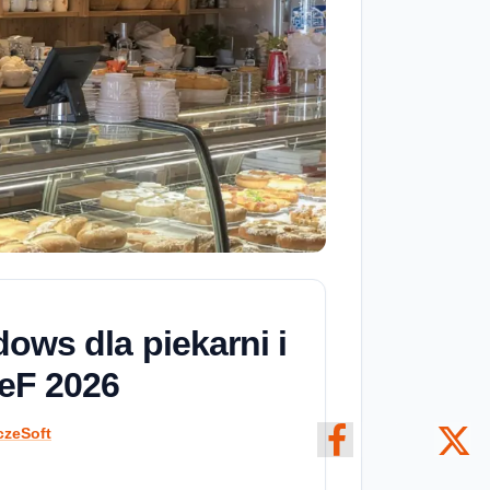
dows dla piekarni i
SeF 2026
czeSoft