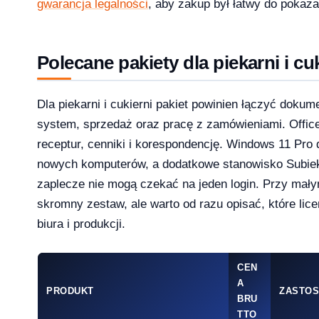
gwarancja legalności
, aby zakup był łatwy do pokaz
Polecane pakiety dla piekarni i cu
1 Pro – porównanie wersji systemów operacyjny
Dla piekarni i cukierni pakiet powinien łączyć dokum
system, sprzedaż oraz pracę z zamówieniami. Offic
receptur, cenniki i korespondencję. Windows 11 Pro 
e — aktywacja przez telefon krok po kroku [2026]
nowych komputerów, a dodatkowe stanowisko Subiek
zaplecze nie mogą czekać na jeden login. Przy mał
skromny zestaw, ale warto od razu opisać, które lic
biura i produkcji.
CEN
A
PRODUKT
ZASTOS
BRU
TTO