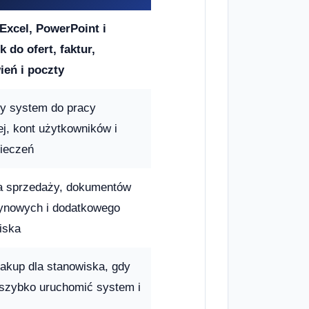
Excel, PowerPoint i
 do ofert, faktur,
ień i poczty
ny system do pracy
ej, kont użytkowników i
ieczeń
a sprzedaży, dokumentów
nowych i dodatkowego
iska
zakup dla stanowiska, gdy
 szybko uruchomić system i