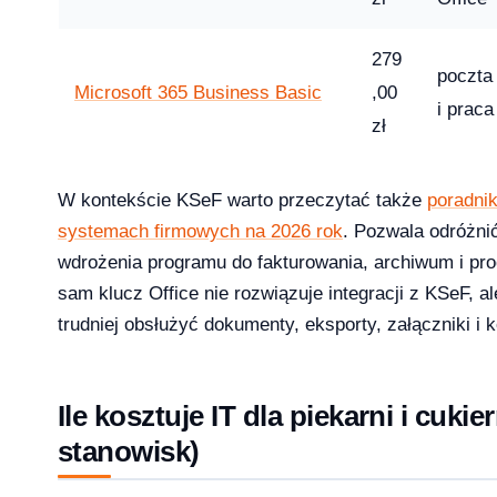
279
licz ile potrzebujesz [2026]
poczta
Microsoft 365 Business Basic
,00
2026-04-03
i prac
zł
W kontekście KSeF warto przeczytać także
poradnik
systemach firmowych na 2026 rok
. Pozwala odróżni
wdrożenia programu do fakturowania, archiwum i pro
sam klucz Office nie rozwiązuje integracji z KSeF, 
trudniej obsłużyć dokumenty, eksporty, załączniki i 
Ile kosztuje IT dla piekarni i cukier
stanowisk)