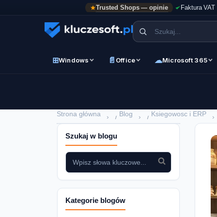
Trusted Shops — opinie
Faktura VAT
⊞
📄
☁
Windows
Office
Microsoft 365
Strona główna
Blog
Ksiegowosc i ERP
›
›
›
Szukaj w blogu
Kategorie blogów