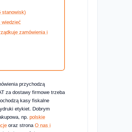
25 stanowisk)
 wiedzieć
rządkuje zamówienia i
mówienia przychodzą
VAT za dostawy firmowe trzeba
dochodzą kasy fiskalne
wydruki etykiet. Dobrym
zakupowa, np.
polskie
ncje
oraz strona
O nas i