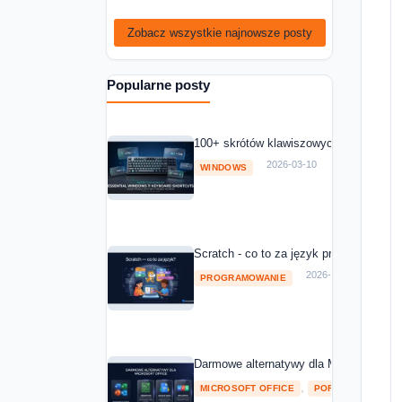
Zobacz wszystkie najnowsze posty
Popularne posty
100+ skrótów klawiszowych Windows 11
2026-03-10
WINDOWS
Scratch - co to za język programowania
2026-03-10
PROGRAMOWANIE
Darmowe alternatywy dla Microsoft Off
,
MICROSOFT OFFICE
POROWNANIA I RA