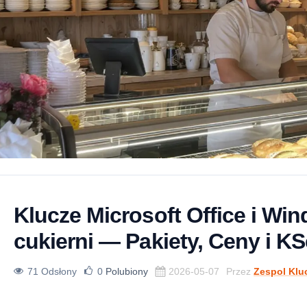
Klucze Microsoft Office i Win
cukierni — Pakiety, Ceny i K
71 Odsłony
0
Polubiony
2026-05-07
Przez
Zespol Klu