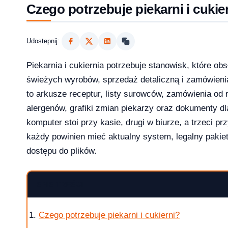
Czego potrzebuje piekarni i cukie
Udostepnij:
krok po kroku
Piekarnia i cukiernia potrzebuje stanowisk, które ob
świeżych wyrobów, sprzedaż detaliczną i zamówien
to arkusze receptur, listy surowców, zamówienia od r
alergenów, grafiki zmian piekarzy oraz dokumenty dl
 jak kupic?
komputer stoi przy kasie, drugi w biurze, a trzeci p
każdy powinien mieć aktualny system, legalny pakiet
dostępu do plików.
w 2026 roku?
SPIS TREŚCI
Czego potrzebuje piekarni i cukierni?