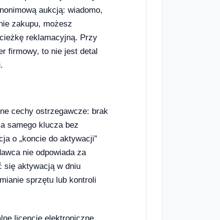
anonimową aukcją: wiadomo,
enie zakupu, możesz
cieżkę reklamacyjną. Przy
firmowy, to nie jest detal
.
lne cechy ostrzegawcze: brak
łka samego klucza bez
cja o „koncie do aktywacji”
edawca nie odpowiada za
 się aktywacją w dniu
mianie sprzętu lub kontroli
lne licencje elektroniczne