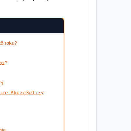
26 roku?
isz?
ej
ore, KluczeSoft czy
nia