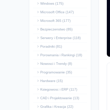
Windows (175)
Microsoft Office (147)
Microsoft 365 (177)
Bezpieczenstwo (85)
Serwery i Enterprise (118)
Poradniki (81)
Porownania i Rankingi (18)
Nowosci i Trendy (8)
Programowanie (35)
Hardware (15)
Ksiegowosc i ERP (117)
CAD i Projektowanie (13)
Grafika i Kreacja (22)