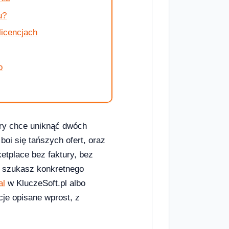
u?
licencjach
o
óry chce uniknąć dwóch
boi się tańszych ofert, oraz
tplace bez faktury, bez
li szukasz konkretnego
al
w KluczeSoft.pl albo
ncje opisane wprost, z