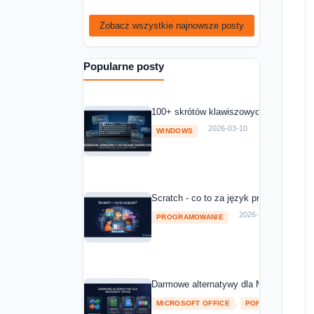
Zobacz wszystkie najnowsze posty
Popularne posty
100+ skrótów klawiszowych Windows 11
2026-03-10
WINDOWS
Scratch - co to za język programowania
2026-03-10
PROGRAMOWANIE
Darmowe alternatywy dla Microsoft Off
,
MICROSOFT OFFICE
POROWNANIA I RA