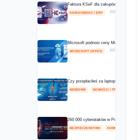
Faktura KSeF dla zakupów Microsoft 20
2026-05-01
KSIEGOWOSC I ERP
Microsoft podnosi ceny Microsoft 365 o
2026-04-08
MICROSOFT OFFICE
Czy przepłaciłeś za laptopa z NPU? Mic
,
2026
WINDOWS
NOWOSCI I TRENDY
260 000 cyberataków w Polsce w 2025 ro
,
BEZPIECZENSTWO
NOWOSCI I TRENDY