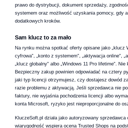
26 — co musi wiedzieć dział IT i księgowość
prawo do dystrybucji, dokument sprzedaży, zgodnoś
systemem oraz możliwość uzyskania pomocy, gdy 
dodatkowych kroków.
Sam klucz to za mało
 13-33% od lipca 2026 — co to oznacza dla Twojej firmy?
Na rynku można spotkać oferty opisane jako „klucz W
cyfrowa”, „konto z systemem”, „aktywacja online”, „a
„klucz globalny” albo „Windows 11 Pro lifetime”. Ni
Bezpieczny zakup powinien odpowiadać na cztery pyta
rosoft zmienił reguły — producenci i użytkownicy na lodzie
jaki typ licencji otrzymujesz, czy dostajesz dowód z
-04-08
razie problemu z aktywacją. Jeśli sprzedawca nie po
faktury, nie wyjaśnia pochodzenia licencji albo wym
konta Microsoft, ryzyko jest nieproporcjonalne do o
ku — a 71% małych firm wciąż twierdzi, że to ich nie dotyczy
2026-04-08
KluczeSoft.pl działa jako autoryzowany sprzedawca
wiarygodność wspiera ocena Trusted Shops na podst