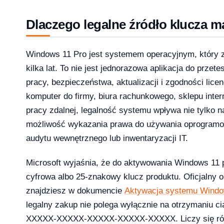
Dlaczego legalne źródło klucza m
1 Pro – porównanie wersji systemów operacyjny
Windows 11 Pro jest systemem operacyjnym, który z
kilka lat. To nie jest jednorazowa aplikacja do przet
pracy, bezpieczeństwa, aktualizacji i zgodności licen
komputer do firmy, biura rachunkowego, sklepu inter
e — aktywacja przez telefon krok po kroku [2026]
pracy zdalnej, legalność systemu wpływa nie tylko n
możliwość wykazania prawa do używania oprogramow
audytu wewnętrznego lub inwentaryzacji IT.
Microsoft wyjaśnia, że do aktywowania Windows 11 p
cyfrowa albo 25-znakowy klucz produktu. Oficjalny o
znajdziesz w dokumencie
Aktywacja systemu Wind
legalny zakup nie polega wyłącznie na otrzymaniu c
XXXXX-XXXXX-XXXXX-XXXXX-XXXXX. Liczy się równ