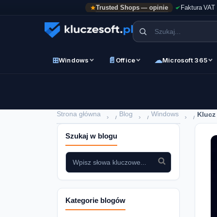
Trusted Shops — opinie
Faktura VAT
⊞
📄
☁
Windows
Office
Microsoft 365
Strona główna
Blog
Windows
Klucz
›
›
›
Szukaj w blogu
Kategorie blogów