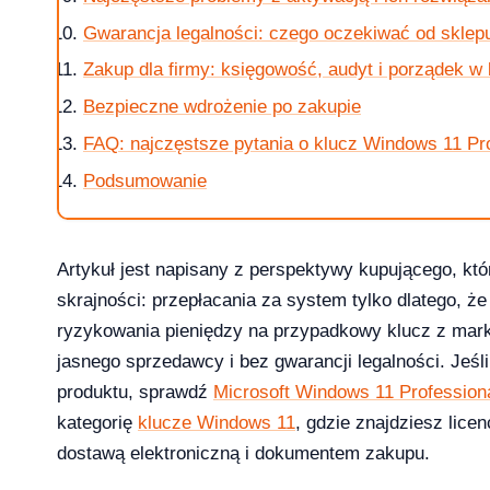
Gwarancja legalności: czego oczekiwać od sklep
Zakup dla firmy: księgowość, audyt i porządek w 
Bezpieczne wdrożenie po zakupie
FAQ: najczęstsze pytania o klucz Windows 11 Pr
 i 10 — kompletna ściąga [2026]
Podsumowanie
Artykuł jest napisany z perspektywy kupującego, kt
skrajności: przepłacania za system tylko dlatego, że 
?
ryzykowania pieniędzy na przypadkowy klucz z marke
jasnego sprzedawcy i bez gwarancji legalności. Jeś
produktu, sprawdź
Microsoft Windows 11 Profession
kategorię
klucze Windows 11
, gdzie znajdziesz lice
ice — porównanie 6 pakietów w 2026
dostawą elektroniczną i dokumentem zakupu.
2026-03-10
NKINGI