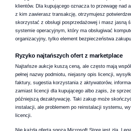
klientów. Dla kupującego oznacza to przewagę nad 
z kim zawierasz transakcję, otrzymujesz potwierdz
licz ile potrzebujesz [2026]
skorzystać z obsługi posprzedażowej i masz jasną ś
2026-04-03
systemie operacyjnym, który ma obsługiwać komputer 
organizacyjny, tylko element bezpieczeństwa zakupu
Ryzyko najtańszych ofert z marketplace
Najtańsze aukcje kuszą ceną, ale często mają wspó
pełnej nazwy podmiotu, niejasny opis licencji, wysy
faktury, sugestia korzystania z aktywatorów, informa
zamiast licencji dla kupującego albo zapis, że sprz
późniejszą dezaktywację. Taki zakup może skończyć
instalacji, ale problemem po reinstalacji systemu, wy
licencji.
Nie każda oferta spoza Microsoft Store jest zła. Lega