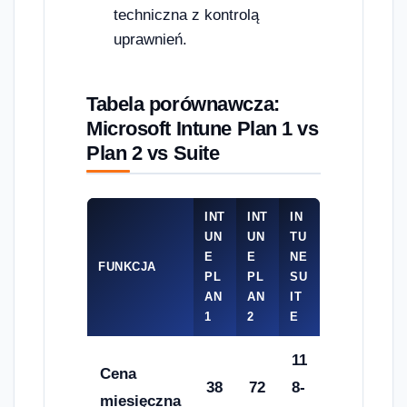
techniczna z kontrolą
uprawnień.
Tabela porównawcza:
Microsoft Intune Plan 1 vs
Plan 2 vs Suite
INT
INT
IN
UN
UN
TU
E
E
NE
FUNKCJA
PL
PL
SU
AN
AN
IT
1
2
E
11
Cena
38
72
8-
miesięczna