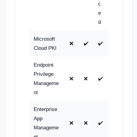
c
e
d
Microsoft
❌
✔️
✔️
Cloud PKI
Endpoint
Privilege
❌
❌
✔️
Manageme
nt
Enterprise
App
❌
❌
✔️
Manageme
nt