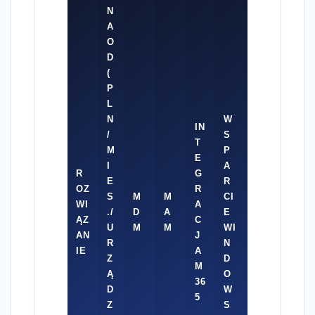
N
A
O
D
(
P
L
N
W
IN
/
S
T
FA
M
P
E
KT
I
A
R
G
UR
E
R
OZ
R
O
S
M
M
CI
WI
A
W
./
D
A
E
ĄZ
C
AN
U
M
M
WI
AN
J
IE
R
N
IE
A
W
Z
D
M
PL
Ą
O
36
N
D
W
5
Z
S