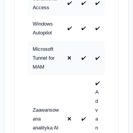
✔️
✔️
✔️
Access
Windows
✔️
✔️
✔️
Autopilot
Microsoft
Tunnel for
❌
✔️
✔️
MAM
✔️
A
d
Zaawansow
v
ana
❌
✔️
a
analityka AI
n