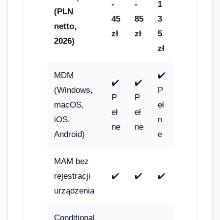
-
-
1
(PLN
45
85
3
netto,
zł
zł
5
2026)
zł
MDM
✔️
✔️
✔️
(Windows,
P
P
P
macOS,
eł
eł
eł
iOS,
n
ne
ne
Android)
e
MAM bez
rejestracji
✔️
✔️
✔️
urządzenia
Conditional