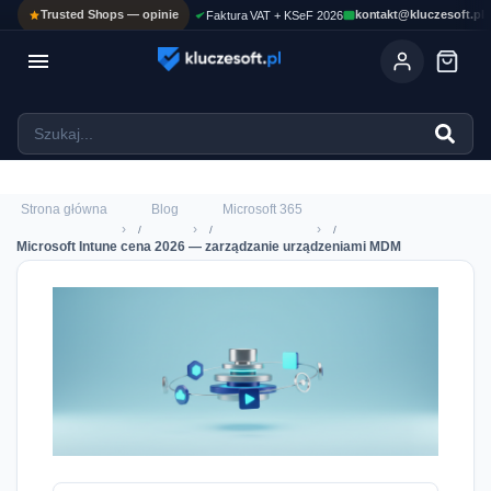
Trusted Shops — opinie
kontakt@kluczesoft.pl
Faktura VAT + KSeF 2026

Ola
ASYSTENT AI
Pomoc KluczeSoft • odpowiadam w kilka sekund
Strona główna
Blog
Microsoft 365
›
›
›
Microsoft Intune cena 2026 — zarządzanie urządzeniami MDM