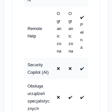
O
O
✔️
gr
gr
P
Remote
an
an
eł
Help
ic
ic
n
zo
zo
a
na
na
Security
❌
❌
✔️
Copilot (AI)
Obsługa
urządzeń
❌
✔️
✔️
specjalistyc
znych