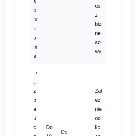
s
us
p
z
ot
biz
k
ne
a
so
ni
wy
a
Li
c
z
Zal
b
eż
a
nie
u
od
c
Do
lic
Do