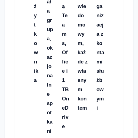
ał
ż
ą
wie
ga
a
y
Te
do
niz
gr
t
a
mo
acj
up
k
m
wy
a z
a,
o
s,
m,
ko
ok
w
Of
każ
nta
az
n
fic
de z
mi
jo
ik
e i
wła
słu
na
a
1
sny
żb
ln
TB
m
ow
e
On
kon
ym
sp
eD
tem
i
ot
riv
ka
e
ni