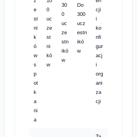
z
10
en
30
Do
e
0
cji
0
300
st
uc
i
uc
ucz
ni
ze
ko
ze
estn
k
st
nfi
stn
ikó
ó
ni
gur
ikó
w
w
kó
acj
w
s
w
i
p
org
ot
ani
k
za
a
cji
ni
a
Ta