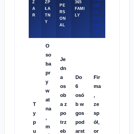
Z
ZP
365
PE
INE
A
ŁA
FAMI
RS
SS
R
TN
LY
ON
STA
Y
AL
NDA
RD
O
so
Je
ba
dn
pr
a
Do
Fir
y
os
6
ma
w
ob
osó
,
at
T
a z
b w
ze
na
y
po
gos
sp
,
p
trz
pod
ół,
m
u
eb
arst
or