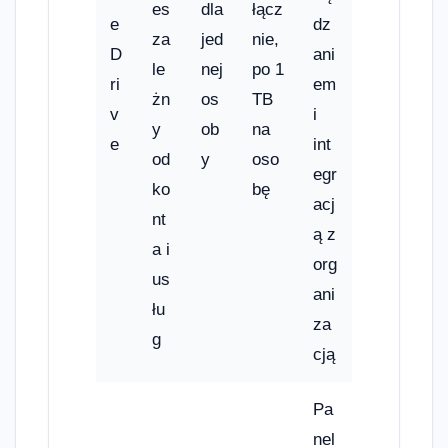
es
dla
łącz
e
dz
za
jed
nie,
D
ani
le
nej
po 1
ri
em
żn
os
TB
v
i
y
ob
na
e
int
od
y
oso
egr
ko
bę
acj
nt
ą z
a i
org
us
ani
łu
za
g
cją
Pa
nel