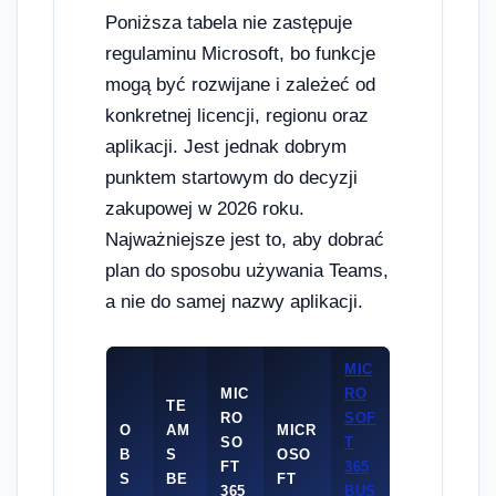
Poniższa tabela nie zastępuje
regulaminu Microsoft, bo funkcje
mogą być rozwijane i zależeć od
konkretnej licencji, regionu oraz
aplikacji. Jest jednak dobrym
punktem startowym do decyzji
zakupowej w 2026 roku.
Najważniejsze jest to, aby dobrać
plan do sposobu używania Teams,
a nie do samej nazwy aplikacji.
MIC
MIC
RO
TE
RO
SOF
O
AM
MICR
SO
T
B
S
OSO
FT
365
S
BE
FT
365
BUS