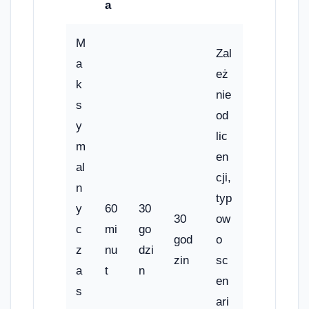
a
M
Zal
a
eż
k
nie
s
od
y
lic
m
en
al
cji,
n
typ
y
60
30
30
ow
c
mi
go
god
o
z
nu
dzi
zin
sc
a
t
n
en
s
ari