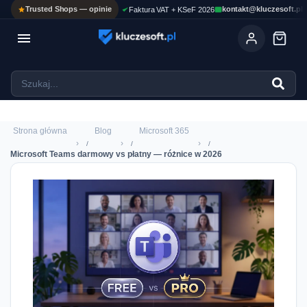
Trusted Shops — opinie
kontakt@kluczesoft.pl
Faktura VAT + KSeF 2026

Ola
ASYSTENT AI
Pomoc KluczeSoft • odpowiadam w kilka sekund
Strona główna
Blog
Microsoft 365
›
›
›
Microsoft Teams darmowy vs płatny — różnice w 2026