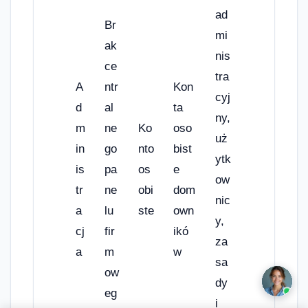
ad
Br
mi
ak
nis
ce
tra
A
ntr
Kon
cyj
d
al
ta
ny,
m
ne
Ko
oso
uż
in
go
nto
bist
ytk
is
pa
os
e
ow
tr
ne
obi
dom
nic
a
lu
ste
own
y,
cj
fir
ikó
za
a
m
w
sa
ow
dy
eg
i