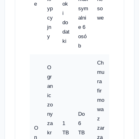
e
ok
yp
sym
so
i
cy
alni
we
do
jn
e 6
dat
y
osó
ki
b
Ch
O
mu
gr
ra
an
fir
ic
mo
zo
wa
ny
Do
z
za
1
6
O
zar
kr
TB
TB
n
zą