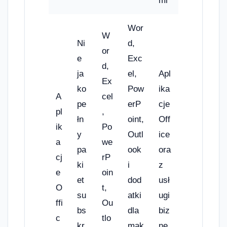
mi
Wor
W
Ni
d,
or
e
Exc
d,
ja
el,
Apl
Ex
ko
Pow
ika
A
cel
pe
erP
cje
pl
,
łn
oint,
Off
ik
Po
y
Outl
ice
a
we
pa
ook
ora
cj
rP
ki
i
z
e
oin
et
dod
usł
O
t,
su
atki
ugi
ffi
Ou
bs
dla
biz
c
tlo
kr
mak
ne