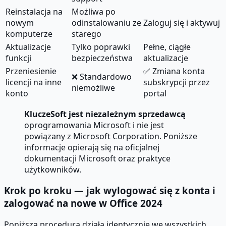
Reinstalacja na
Możliwa po
nowym
odinstalowaniu ze
Zaloguj się i aktywuj
komputerze
starego
Aktualizacje
Tylko poprawki
Pełne, ciągłe
funkcji
bezpieczeństwa
aktualizacje
Przeniesienie
✅ Zmiana konta
❌ Standardowo
licencji na inne
subskrypcji przez
niemożliwe
konto
portal
KluczeSoft jest niezależnym sprzedawcą
oprogramowania Microsoft i nie jest
powiązany z Microsoft Corporation. Poniższe
informacje opierają się na oficjalnej
dokumentacji Microsoft oraz praktyce
użytkowników.
Krok po kroku — jak wylogować się z konta i
zalogować na nowe w Office 2024
Poniższa procedura działa identycznie we wszystkich