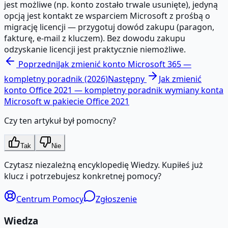
jest możliwe (np. konto zostało trwale usunięte), jedyną
opcją jest kontakt ze wsparciem Microsoft z prośbą o
migrację licencji — przygotuj dowód zakupu (paragon,
fakturę, e-mail z kluczem). Bez dowodu zakupu
odzyskanie licencji jest praktycznie niemożliwe.
Poprzedni
Jak zmienić konto Microsoft 365 —
kompletny poradnik (2026)
Następny
Jak zmienić
konto Office 2021 — kompletny poradnik wymiany konta
Microsoft w pakiecie Office 2021
Czy ten artykuł był pomocny?
Tak
Nie
Czytasz niezależną encyklopedię Wiedzy. Kupiłeś już
klucz i potrzebujesz konkretnej pomocy?
Centrum Pomocy
Zgłoszenie
Wiedza