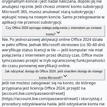
oryginalnym koncie i jest nadal naliczana, dopóki jej nie
anulujesz ręcznie. Jeśli chcesz zmienić konto subskrypcji
Microsoft 365, musisz anulować starą subskrypcję i
wykupić nową na nowym koncie. Samo przelogowanie w
aplikacji nie przenosi subskrypcji.
Czy Office 2024 wymaga stałego połączenia z internetem po zmianie
konta?
Nie. Po jednorazowej aktywacji online Office 2024 działa
w pełni offline. Jednak Microsoft okresowo (co 30–60 dni)
weryfikuje status licencji w tle — jeśli komputer nie miał
połączenia z internetem przez dłuższy czas, Office może
tymczasowo przejść w tryb ograniczonej funkcjonalności
do czasu ponownej weryfikacji online.
Jak odzyskać dostęp do Office 2024, jeśli straciłem dostęp do starego
konta Microsoft?
Jeśli nie możesz zalogować się na konto, do którego
przypisana jest licencja Office 2024, przejdź na
[account.live.com/password/reset]
(https://account.live.com/password/reset) i skorzystaj z
procedury odzyskiwania hasła. Jeśli odzyskanie konta nie