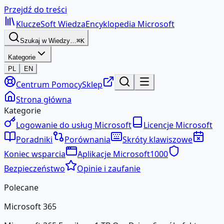
Przejdź do treści
KluczeSoft
Wiedza
Encyklopedia Microsoft
Szukaj w Wiedzy…
⌘K
Kategorie
PL
EN
Centrum Pomocy
Sklep
Strona główna
Kategorie
Logowanie do usług Microsoft
Licencje Microsoft
Poradniki
Porównania
Skróty klawiszowe
Koniec wsparcia
Aplikacje Microsoft
1000
Bezpieczeństwo
Opinie i zaufanie
Polecane
Microsoft 365