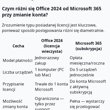
Czym różni się Office 2024 od Microsoft 365
przy zmianie konta?
Zrozumienie typu posiadanej licencji jest kluczowe,
ponieważ sposób postępowania różni się diametralnie.
Office 2024
Microsoft 365
Cecha
(licencja
(subskrypcja)
wieczysta)
Jednorazowy
Opłata
Model płatności
zakup
miesięczna/roczna
1 komputer (PC
Do 5 urządzeń
Liczba urządzeń
lub Mac)
jednocześnie
Do konta Microsoft
Przypisanie
Trwale do 1 konta
z aktywną
licencji
Microsoft
subskrypcją
Ograniczona —
Możliwość
Pełna — wystarczy
tylko przez
zmiany konta
się przelogować
support