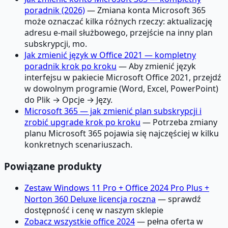
poradnik (2026)
— Zmiana konta Microsoft 365
może oznaczać kilka różnych rzeczy: aktualizację
adresu e-mail służbowego, przejście na inny plan
subskrypcji, mo.
Jak zmienić język w Office 2021 — kompletny
poradnik krok po kroku
— Aby zmienić język
interfejsu w pakiecie Microsoft Office 2021, przejdź
w dowolnym programie (Word, Excel, PowerPoint)
do Plik → Opcje → Języ.
Microsoft 365 — jak zmienić plan subskrypcji i
zrobić upgrade krok po kroku
— Potrzeba zmiany
planu Microsoft 365 pojawia się najczęściej w kilku
konkretnych scenariuszach.
Powiązane produkty
Zestaw Windows 11 Pro + Office 2024 Pro Plus +
Norton 360 Deluxe licencja roczna
— sprawdź
dostępność i cenę w naszym sklepie
Zobacz wszystkie office 2024
— pełna oferta w