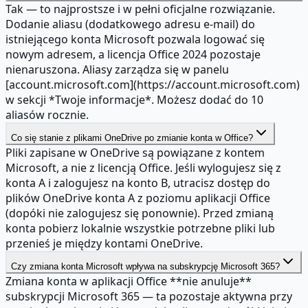
Tak — to najprostsze i w pełni oficjalne rozwiązanie.
Dodanie aliasu (dodatkowego adresu e-mail) do
istniejącego konta Microsoft pozwala logować się
nowym adresem, a licencja Office 2024 pozostaje
nienaruszona. Aliasy zarządza się w panelu
[account.microsoft.com](https://account.microsoft.com)
w sekcji *Twoje informacje*. Możesz dodać do 10
aliasów rocznie.
Co się stanie z plikami OneDrive po zmianie konta w Office?
Pliki zapisane w OneDrive są powiązane z kontem
Microsoft, a nie z licencją Office. Jeśli wylogujesz się z
konta A i zalogujesz na konto B, utracisz dostęp do
plików OneDrive konta A z poziomu aplikacji Office
(dopóki nie zalogujesz się ponownie). Przed zmianą
konta pobierz lokalnie wszystkie potrzebne pliki lub
przenieś je między kontami OneDrive.
Czy zmiana konta Microsoft wpływa na subskrypcję Microsoft 365?
Zmiana konta w aplikacji Office **nie anuluje**
subskrypcji Microsoft 365 — ta pozostaje aktywna przy