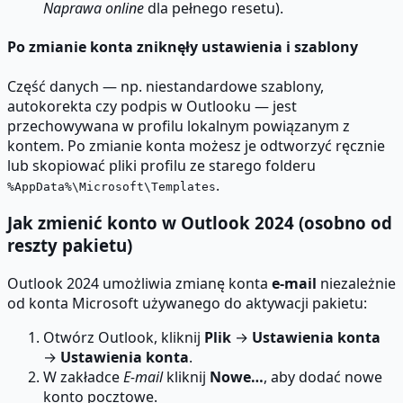
Naprawa online
dla pełnego resetu).
Po zmianie konta zniknęły ustawienia i szablony
Część danych — np. niestandardowe szablony,
autokorekta czy podpis w Outlooku — jest
przechowywana w profilu lokalnym powiązanym z
kontem. Po zmianie konta możesz je odtworzyć ręcznie
lub skopiować pliki profilu ze starego folderu
.
%AppData%\Microsoft\Templates
Jak zmienić konto w Outlook 2024 (osobno od
reszty pakietu)
Outlook 2024 umożliwia zmianę konta
e-mail
niezależnie
od konta Microsoft używanego do aktywacji pakietu:
Otwórz Outlook, kliknij
Plik
→
Ustawienia konta
→
Ustawienia konta
.
W zakładce
E-mail
kliknij
Nowe…
, aby dodać nowe
konto pocztowe.