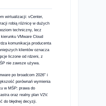
 wirtualizacji: vCenter,
acji robią różnicę w dużych
poziom techniczny, lecz
w kierunku VMware Cloud
rdza komunikacja producenta
mniejszych klientów oznacza
pcje liczone od rdzeni, z
MŚP nie zawsze używa.
mware po broadcom 2026” i
większość porównań wymienia
iku w MŚP: prawa do
astra oraz realny plan V2V.
ć do błędnej decyzji.