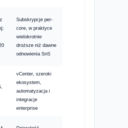
z
Subskrypcje per-
j;
core, w praktyce
wielokrotnie
20
droższe niż dawne
odnowienia SnS
vCenter, szeroki
ekosystem,
S,
automatyzacja i
integracje
enterprise