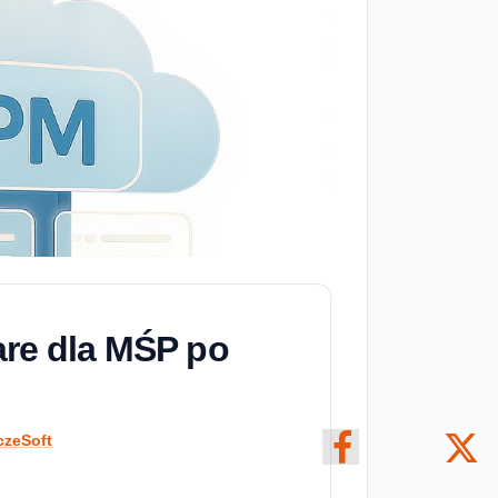
re dla MŚP po
czeSoft