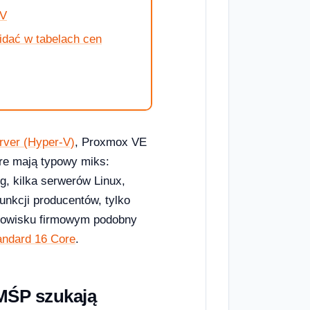
-V
idać w tabelach cen
ver (Hyper-V)
, Proxmox VE
óre mają typowy miks:
ing, kilka serwerów Linux,
funkcji producentów, tylko
dowisku firmowym podobny
andard 16 Core
.
MŚP szukają