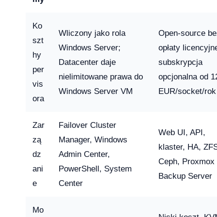
Ko
licz ile potrzebujesz [2026]
Wliczony jako rola
Open-source be
szt
2026-04-03
Windows Server;
opłaty licencyjne
hy
Datacenter daje
subskrypcja
per
nielimitowane prawa do
opcjonalna od 1
vis
Windows Server VM
EUR/socket/rok
ora
Zar
Failover Cluster
Web UI, API,
zą
Manager, Windows
klaster, HA, ZF
dz
Admin Center,
Ceph, Proxmox
ani
PowerShell, System
Backup Server
e
Center
Mo