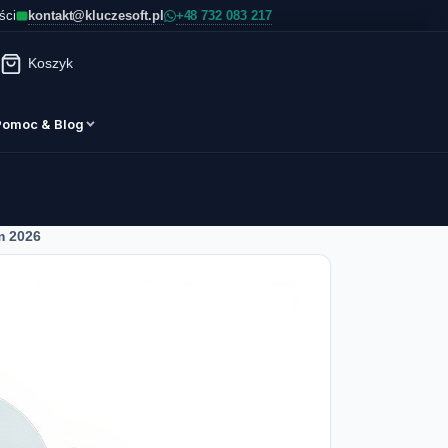
kontakt@kluczesoft.pl
ści
Koszyk
Pomoc & Blog
m 2026