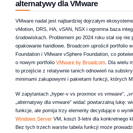
alternatywy dla VMware
VMware nadal jest najbardziej dojrzałym ekosystemem
1 Pro – porównanie wersji systemów operacyjny
vMotion, DRS, HA, vSAN, NSX i ogromna baza integr
środowiskach. Problemem po 2024 roku stał się nie 
opakowanie handlowe. Broadcom uprościł portfolio 
Foundation i VMware vSphere Foundation, co potwie
e — aktywacja przez telefon krok po kroku [2026]
o nowym portfolio
VMware by Broadcom
. Dla wielu 
to przejście z relatywnie tanich odnowień na subskry
minimami zakupowymi i pakietami funkcji, których 
W zapytaniach „hyper-v vs proxmox vs vmware”, „v
„alternatywy dla vmware” widać powtarzalną lukę: 
funkcje, ale pomija trzy elementy decydujące o wyn
Windows Server
VM, koszt 3-letni dla konkretnego kl
Bez tych trzech warstw tabela funkcji może prowadzi