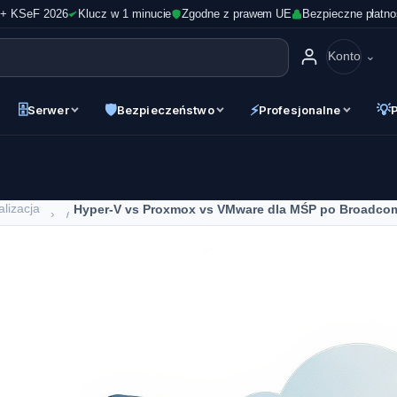
 + KSeF 2026
Klucz w 1 minucie
Zgodne z prawem UE
Bezpieczne płatno
Konto
🗄
🛡
⚡
💡
Serwer
Bezpieczeństwo
Profesjonalne
alizacja
Hyper-V vs Proxmox vs VMware dla MŚP po Broadco
›