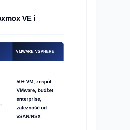
oxmox VE i
VMWARE VSPHERE
50+ VM, zespół
VMware, budżet
enterprise,
,
zależność od
vSAN/NSX