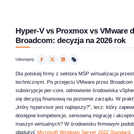
Hyper-V vs Proxmox vs VMware 
Broadcom: decyzja na 2026 rok
Udostepnij:
Dla polskiej firmy z sektora MŚP wirtualizacja prze
technicznym. Po przejęciu VMware przez Broadcom i
subskrypcje per-core, odnowienie środowiska vSpher
2026?
się decyzją finansową na poziomie zarządu. W prakty
„który hypervisor jest najlepszy?”, lecz: który zape
dostępne kompetencje, sensowną migrację i akcepto
maszyn wirtualnych? W środowisku firmowym podo
aktualizowac w 2026?
obsłużyć
Microsoft Windows Server 2022 Standard
.