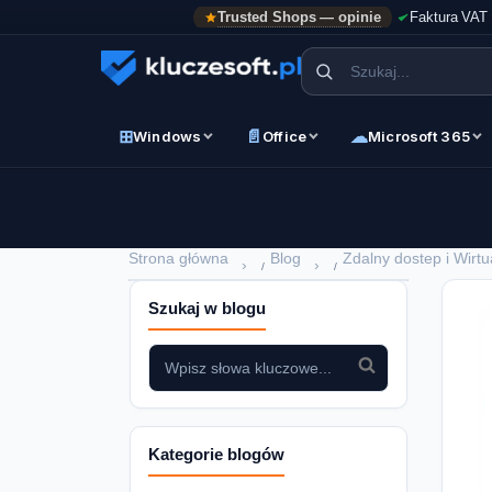
Trusted Shops — opinie
Faktura VAT
⊞
📄
☁
Windows
Office
Microsoft 365
Strona główna
Blog
Zdalny dostep i Wirtu
›
›
Szukaj w blogu
Kategorie blogów