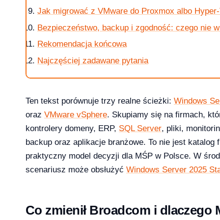
Jak migrować z VMware do Proxmox albo Hyper
Bezpieczeństwo, backup i zgodność: czego nie w
Rekomendacja końcowa
Najczęściej zadawane pytania
 i 10 — kompletna ściąga [2026]
Ten tekst porównuje trzy realne ścieżki:
Windows Ser
oraz
VMware vSphere
. Skupiamy się na firmach, kt
kontrolery domeny, ERP,
SQL Server
, pliki, monitor
?
backup oraz aplikacje branżowe. To nie jest katalog 
praktyczny model decyzji dla MŚP w Polsce. W śro
scenariusz może obsłużyć
Windows Server 2025 St
ice — porównanie 6 pakietów w 2026
Co zmienił Broadcom i dlaczego 
2026-03-10
NKINGI