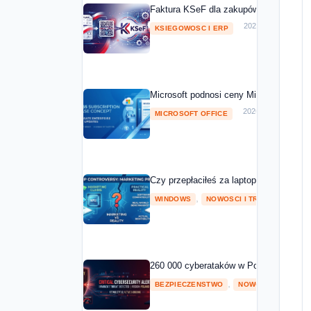
Faktura KSeF dla zakupów Microsoft 20
2026-05-01
KSIEGOWOSC I ERP
Microsoft podnosi ceny Microsoft 365 o
2026-04-08
MICROSOFT OFFICE
Czy przepłaciłeś za laptopa z NPU? Mic
,
2026
WINDOWS
NOWOSCI I TRENDY
260 000 cyberataków w Polsce w 2025 ro
,
BEZPIECZENSTWO
NOWOSCI I TRENDY