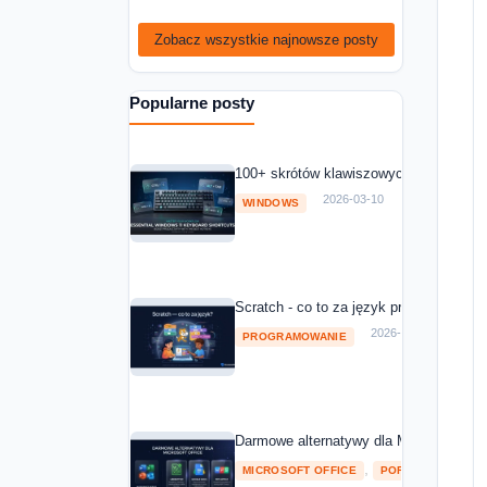
Zobacz wszystkie najnowsze posty
Popularne posty
100+ skrótów klawiszowych Windows 11
2026-03-10
WINDOWS
Scratch - co to za język programowania
2026-03-10
PROGRAMOWANIE
Darmowe alternatywy dla Microsoft Off
,
MICROSOFT OFFICE
POROWNANIA I RA