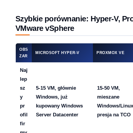
26 — co musi wiedzieć dział IT i księgowość
Szybkie porównanie: Hyper-V, Pr
VMware vSphere
 13-33% od lipca 2026 — co to oznacza dla Twojej firmy?
OBS
MICROSOFT HYPER-V
PROXMOX VE
ZAR
Naj
rosoft zmienił reguły — producenci i użytkownicy na lodzie
lep
-04-08
sz
5-15 VM, głównie
15-50 VM,
y
Windows, już
mieszane
pr
kupowany Windows
Windows/Linux
ku — a 71% małych firm wciąż twierdzi, że to ich nie dotyczy
ofil
Server Datacenter
presja na TCO
2026-04-08
fir
my