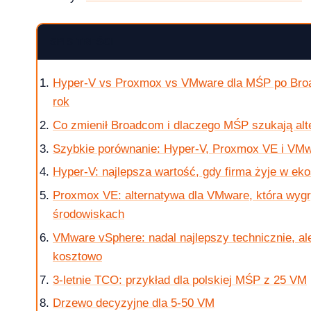
SPIS TREŚCI
krok po kroku
Hyper-V vs Proxmox vs VMware dla MŚP po Bro
rok
Co zmienił Broadcom i dlaczego MŚP szukają al
Szybkie porównanie: Hyper-V, Proxmox VE i VM
 jak kupic?
Hyper-V: najlepsza wartość, gdy firma żyje w ek
Proxmox VE: alternatywa dla VMware, która wy
środowiskach
VMware vSphere: nadal najlepszy technicznie, al
w 2026 roku?
kosztowo
3-letnie TCO: przykład dla polskiej MŚP z 25 VM
Drzewo decyzyjne dla 5-50 VM