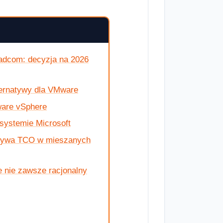
adcom: decyzja na 2026
ternatywy dla VMware
ware vSphere
osystemie Microsoft
grywa TCO w mieszanych
e nie zawsze racjonalny